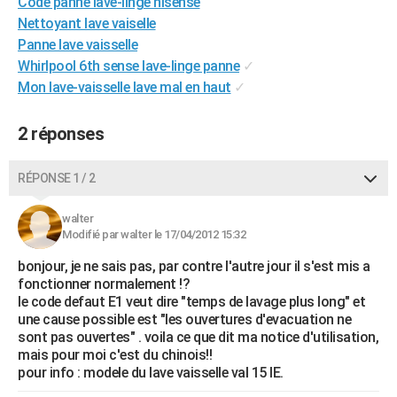
Code panne lave-linge hisense
City break
Voyage de noces
Climat
Destinations
Voyage nature
Forum
+
PHOTO
Nettoyant lave vaiselle
Panne lave vaisselle
GUIDES D'ACHAT
Whirlpool 6th sense lave-linge panne
✓
Mon lave-vaisselle lave mal en haut
✓
BONS PLANS
CARTE DE VOEUX
2 réponses
Carte Bonne année
Carte Pâques
Carte de Noël
Carte Saint-Valentin
Carte d'anniversaire
DICTIONNAIRE
RÉPONSE 1 / 2
Biographies
Expressions
Dictionnaire
Citations
Proverbes
PROGRAMME TV
walter
Modifié par walter le 17/04/2012 15:32
COPAINS D'AVANT
bonjour, je ne sais pas, par contre l'autre jour il s'est mis a
Se connecter
Collèges
Universités
Service militaire
S'inscrire
Lycées
Primaires
Entreprises
Avis de recherche
AVIS DE DÉCÈS
fonctionner normalement !?
le code defaut E1 veut dire "temps de lavage plus long" et
FORUM
une cause possible est "les ouvertures d'evacuation ne
sont pas ouvertes" . voila ce que dit ma notice d'utilisation,
Lifestyle
Sport
Television
Cinema
Bricolage
Culture
Auto
Voyage
mais pour moi c'est du chinois!!
pour info : modele du lave vaisselle val 15 IE.