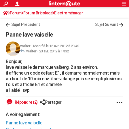
ACTUALITÉS
Forum
Forum Bricolage
Connexion
Electroménager
S'inscrire
Rechercher
Société
Education
Villes
Politique
Faits Divers
Monde
+
SPORT
Sujet Précédent
Sujet Suivant
Football
Cyclisme
Forum
Coupe du monde 2026
Tennis
Rugby
CULTURE
Panne lave vaiselle
TNT
Cinéma
Musique
Programme TV
Streaming
Sorties cinéma
+
FINANCE
walter
-
Modifié le 16 avr. 2012 à 23:49
walter -
23 avr. 2012 à 14:32
Impôts
Immobilier
Banque
Crédit
Retraite
Epargne
Risques naturels par ville
Assurance
AUTO
Bonjour,
Réserver un essai
Berlines
Forum auto
Essais
Citadines
SUV
+
HIGH-TECH
lave vaisselle de marque valberg, 2 ans environ.
il affiche un code defaut E1, il demarre normalement mais
Meilleur smartphone
Ordinateurs
Guide high-tech
Mobiles
Internet
Jeux vidéo
+
BRICOLAGE
au bout de 10 min env. il se vidange puis se rempli plusieurs
fois et affiche E1 et s'arrete.
Aménagement intérieur
Cuisine
Jardinage
+
Forum
Extérieur
Salle de bains
Rangement
WEEK-END
a l'aide!! svp.
Escapades
Expositions
Week-end nature
Guides de France
Patrimoine
Musées
+
LIFESTYLE
Répondre (2)
Partager
Bien-être
Mode
+
Art de vivre
Loisirs
Modes de vie
SANTE
A voir également:
Panne lave vaiselle
Guide de la santé
Médicaments
+
Alimentation
Maladies
Sommeil
VOYAGE