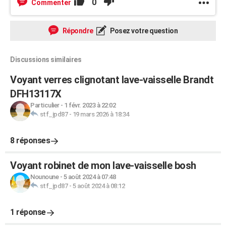
0
Commenter
Répondre
Posez votre question
Discussions similaires
Voyant verres clignotant lave-vaisselle Brandt
DFH13117X
Particulier
-
1 févr. 2023 à 22:02
stf_jpd87
-
19 mars 2026 à 18:34
8 réponses
Voyant robinet de mon lave-vaisselle bosh
Nounoune
-
5 août 2024 à 07:48
stf_jpd87
-
5 août 2024 à 08:12
1 réponse