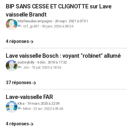
BIP SANS CESSE ET CLIGNOTTE sur Lave
vaisselle Brandt
Mathieualacampagne
-
20 sept. 2021 à 07:51
stf_jpd87
-
30 janv. 2026 à 08:34
4 réponses
Lave vaisselle Bosch : voyant "robinet" allumé
audreybilly
-
4 déc. 2010 à 17:32
Jim
-
15 juil. 2023 à 18:36
37 réponses
Lave-vaisselle FAR
Kika
-
19 mars 2020 à 22:09
Mimi
-
22 avr. 2022 à 05:46
4 réponses