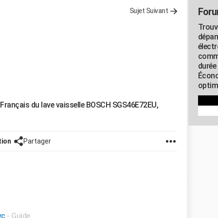
Foru
Sujet Suivant
Trouv
dépan
élect
commu
durée
Écono
optimi
en Français du lave vaisselle BOSCH SGS46E72EU,
tion
Partager
wc
- Guide