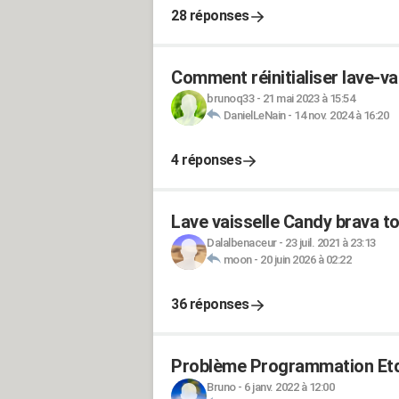
28 réponses
Comment réinitialiser lave-v
brunoq33
-
21 mai 2023 à 15:54
DanielLeNain
-
14 nov. 2024 à 16:20
4 réponses
Lave vaisselle Candy brava to
Dalalbenaceur
-
23 juil. 2021 à 23:13
moon
-
20 juin 2026 à 02:22
36 réponses
Problème Programmation Et
Bruno
-
6 janv. 2022 à 12:00