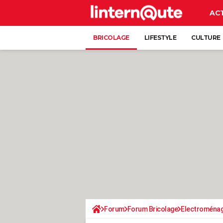
AC
BRICOLAGE
LIFESTYLE
CULTURE
Forum
Forum Bricolage
Electroména