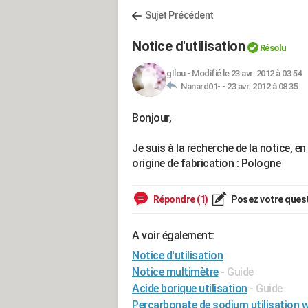
Sujet Précédent
Notice d'utilisation
Résolu
gIlou
-
Modifié le 23 avr. 2012 à 03:54
Nanard01- -
23 avr. 2012 à 08:35
Bonjour,
Je suis à la recherche de la notice, 
origine de fabrication : Pologne
Répondre (1)
Posez votre ques
A voir également:
Notice d'utilisation
Notice multimètre
- Guide
Acide borique utilisation
- Guide
Percarbonate de sodium utilisation 