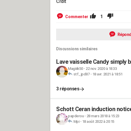
Crdlt
1
Commenter
Répond
Discussions similaires
Lave vaisselle Candy simply 
Magiiik50
-
22 nov. 2020 à 18:33
stf_jpd87
-
18 avr. 2021 à 18:51
3 réponses
Schott Ceran induction notic
papderou
-
28 mars 2018 à 15:23
Mpi
-
18 août 2022 à 20:15