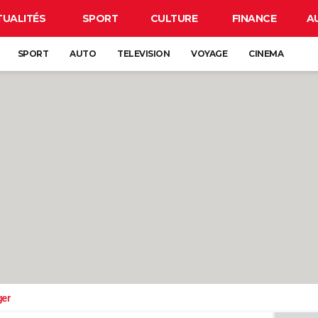
TUALITÉS
SPORT
CULTURE
FINANCE
A
SPORT
AUTO
TELEVISION
VOYAGE
CINEMA
ger