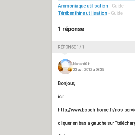
Ammoniaque utilisation
- Guide
Térébenthine utilisation
- Guide
1 réponse
RÉPONSE 1 / 1
Nanard01-
23 avr. 2012 à 08:35
Bonjour,
ici:
http://www.bosch-home.fr/nos-servi
cliquer en bas a gauche sur "télécha