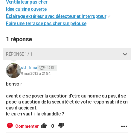
Ventilateur pas cher
City break
Voyage de noces
Climat
Destinations
Voyage nature
Forum
+
PHOTO
Idee cuisine ouverte
Éclairage extérieur avec détecteur et interrupteur
✓
GUIDES D'ACHAT
Faire une terrasse pas cher sur pelouse
BONS PLANS
1 réponse
CARTE DE VOEUX
Carte Bonne année
Carte Pâques
Carte de Noël
Carte Saint-Valentin
Carte d'anniversaire
RÉPONSE 1 / 1
DICTIONNAIRE
Biographies
Expressions
Dictionnaire
Citations
Proverbes
stf_frmu
PROGRAMME TV
12 511
9 mai 2012 à 21:54
COPAINS D'AVANT
bonsoir
Se connecter
Collèges
Universités
Service militaire
S'inscrire
Lycées
Primaires
Entreprises
Avis de recherche
AVIS DE DÉCÈS
avant d e se poser la question d'etre au norme ou pas, il se
pose la question de la securité et de votre responsabilité en
FORUM
cas d'accident.
le jeu en vaut il la chandelle ?
Lifestyle
Sport
Television
Cinema
Bricolage
Culture
Auto
Voyage
0
Commenter