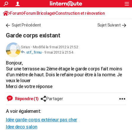
ACTUALITÉS
Forum
Forum Bricolage
Connexion
Construction et rénovation
S'inscrire
Rechercher
Société
Education
Villes
Politique
Faits Divers
Monde
+
SPORT
Sujet Précédent
Sujet Suivant
Football
Cyclisme
Forum
Coupe du monde 2026
Tennis
Rugby
CULTURE
Garde corps existant
TNT
Cinéma
Musique
Programme TV
Streaming
Sorties cinéma
+
FINANCE
Sirius
-
Modifié le 9 mai 2012 à 21:52
stf_frmu
-
9 mai 2012 à 21:54
Impôts
Immobilier
Banque
Crédit
Retraite
Epargne
Risques naturels par ville
Assurance
AUTO
Bonjour,
Réserver un essai
Berlines
Forum auto
Essais
Citadines
SUV
+
HIGH-TECH
Sur une terrasse au 2ème étage le garde corps fait moins
d'un mètre de haut. Dois le refaire pour être à la norme. Je
Meilleur smartphone
Ordinateurs
Guide high-tech
Mobiles
Internet
Jeux vidéo
+
BRICOLAGE
veux le louer
Merci de votre réponse
Aménagement intérieur
Cuisine
Jardinage
+
Forum
Extérieur
Salle de bains
Rangement
WEEK-END
Répondre (1)
Partager
Escapades
Expositions
Week-end nature
Guides de France
Patrimoine
Musées
+
LIFESTYLE
A voir également:
Bien-être
Mode
+
Art de vivre
Loisirs
Modes de vie
SANTE
Idée garde-corps extérieur pas cher
Guide de la santé
Médicaments
+
Alimentation
Maladies
Sommeil
Idee deco salon
VOYAGE