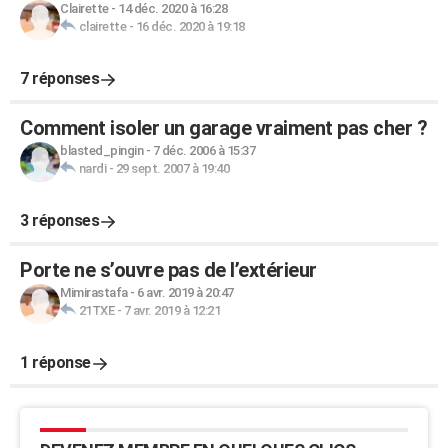
Clairette
-
14 déc. 2020 à 16:28
clairette
-
16 déc. 2020 à 19:18
7 réponses
Comment isoler un garage vraiment pas cher ?
blasted_pingin
-
7 déc. 2006 à 15:37
nardi
-
29 sept. 2007 à 19:40
3 réponses
Porte ne s’ouvre pas de l’extérieur
Mimirastafa
-
6 avr. 2019 à 20:47
21TXE
-
7 avr. 2019 à 12:21
1 réponse