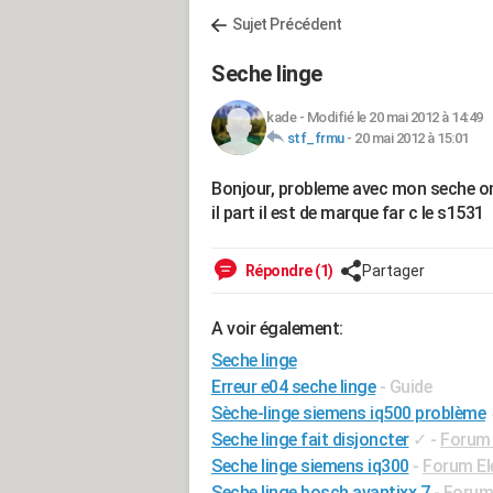
Sujet Précédent
Seche linge
kade
-
Modifié le 20 mai 2012 à 14:49
stf_frmu
-
20 mai 2012 à 15:01
Bonjour, probleme avec mon seche on 
il part il est de marque far c le s1531
Répondre (1)
Partager
A voir également:
Seche linge
Erreur e04 seche linge
- Guide
Sèche-linge siemens iq500 problème
Seche linge fait disjoncter
✓
-
Forum 
Seche linge siemens iq300
-
Forum El
Seche linge bosch avantixx 7
-
Forum