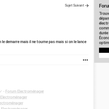
Foru
Sujet Suivant
Trouv
dépan
élect
commu
durée
Écono
le demarre mais il ne tourne pas mais si on le lance
optimi
✓
-
Forum Electroménager
Electroménager
ectroménager
 Electroménager