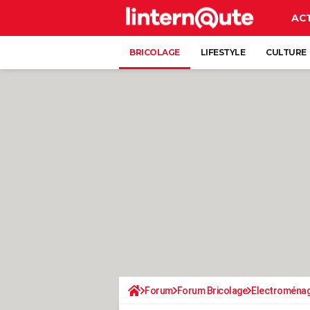
AC
BRICOLAGE
LIFESTYLE
CULTURE
Forum
Forum Bricolage
Electroména