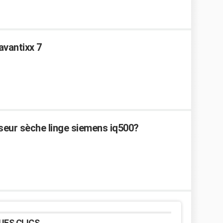
avantixx 7
eur sèche linge siemens iq500?
UES CLICS