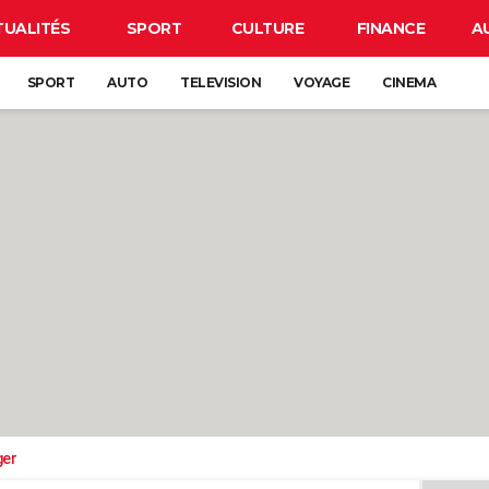
TUALITÉS
SPORT
CULTURE
FINANCE
A
SPORT
AUTO
TELEVISION
VOYAGE
CINEMA
ger