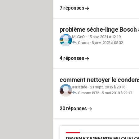
7 réponses
problème séche-linge Bosch 
MuGeO
-
15 nov. 2021 à 12:19
Craco
-
8 janv. 2023 à 08:32
4 réponses
comment nettoyer le condens
aaristide
-
21 sept. 2015 à 20:16
Simone1972
-
5 mai 2018 à 22:17
20 réponses
DEVENEZ MEMBRE EN QUELQ