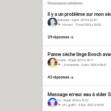
Discussions similaires
Il y a un problème sur mon sè
Bataviaa
-
9 janv. 2019 à 22:33
Vincent
-
12 mai 2026 à 20:00
29 réponses
Panne sèche linge Bosch avan
Louve
-
20 juin 2013 à 18:11
_bonnannee
-
5 janv. 2026 à 08:47
43 réponses
Message erreur eau à vider 
Ln
-
24 juil. 2016 à 13:22
stf_jpd87
-
8 févr. 2021 à 09:39