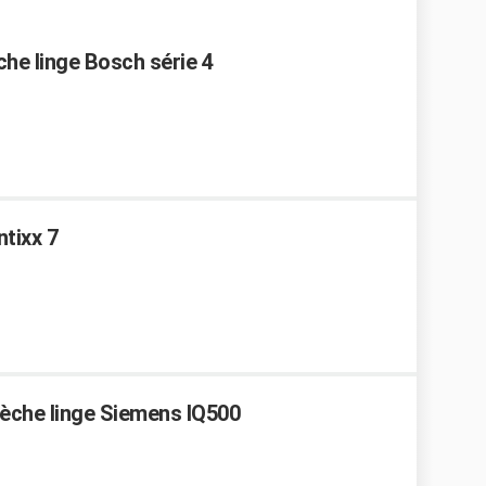
che linge Bosch série 4
tixx 7
Sèche linge Siemens IQ500