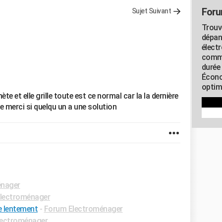
Foru
Sujet Suivant
Trouv
dépan
élect
commu
durée
Écono
optimi
te et elle grille toute est ce normal car la la dernière
e merci si quelqu un a une solution
énager
lectroménager
e lentement
-
Forum Electroménager
lectroménager