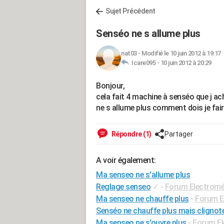
Sujet Précédent
Senséo ne s allume plus
nat03
-
Modifié le 10 juin 2012 à 19:17
Icare095 -
10 juin 2012 à 20:29
Bonjour,
cela fait 4 machine à senséo que j achè
ne s allume plus comment dois je fair
Répondre (1)
Partager
A voir également:
Ma senseo ne s'allume plus
Reglage senseo
✓
-
Forum Electrom
Ma senseo ne chauffe plus
-
Forum E
Senséo ne chauffe plus mais clignot
Ma senseo ne s'ouvre plus
-
Forum E