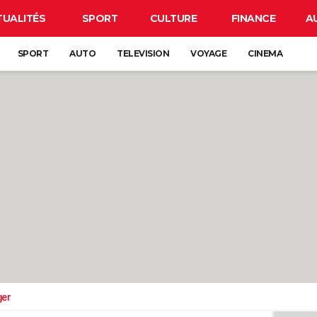
TUALITÉS
SPORT
CULTURE
FINANCE
A
SPORT
AUTO
TELEVISION
VOYAGE
CINEMA
ger