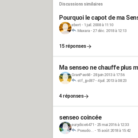
Discussions similaires
Pourquoi le capot de ma Sens
ebert
-
1 juil. 2008 à 11:10
Maxara
-
27 déc. 2018 à 12:13
15 réponses
Ma senseo ne chauffe plus m
GranPas68
-
28 juin 2013 à 17:56
stf_jpd87
-
4 juil. 2013 à 08:23
4 réponses
senseo coincée
eurydice6471
-
25 mai 2016 à 12:33
Pseudo...
-
15 août 2018 à 15:42