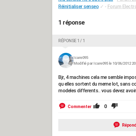
Réinitialiser senseo
✓
-
Forum Elect
1 réponse
RÉPONSE 1 / 1
Icare095
Modifié par Icare095 le 10/06/2012 20
Bjr, 4 machines cela me semble impos
qu elles sortent du meme lot, sans co
modeles differents.. vous devez avoir 
0
Commenter
Répond