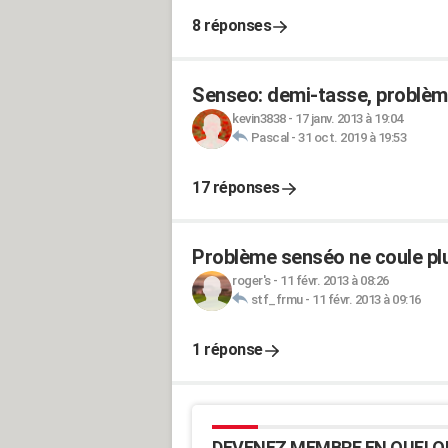
8 réponses
Senseo: demi-tasse, problème
kevin3838
-
17 janv. 2013 à 19:04
Pascal
-
31 oct. 2019 à 19:53
17 réponses
Problème senséo ne coule pl
roger's
-
11 févr. 2013 à 08:26
stf_frmu
-
11 févr. 2013 à 09:16
1 réponse
DEVENEZ MEMBRE EN QUELQ