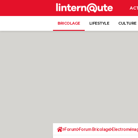
AC
BRICOLAGE
LIFESTYLE
CULTURE
Forum
Forum Bricolage
Electroména