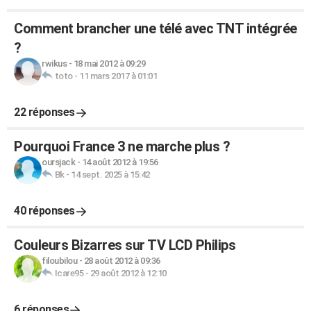
Comment brancher une télé avec TNT intégrée
?
rwikus
-
18 mai 2012 à 09:29
toto
-
11 mars 2017 à 01:01
22 réponses
Pourquoi France 3 ne marche plus ?
oursjack
-
14 août 2012 à 19:56
Bk
-
14 sept. 2025 à 15:42
40 réponses
Couleurs Bizarres sur TV LCD Philips
filoubilou
-
28 août 2012 à 09:36
Icare95
-
29 août 2012 à 12:10
6 réponses