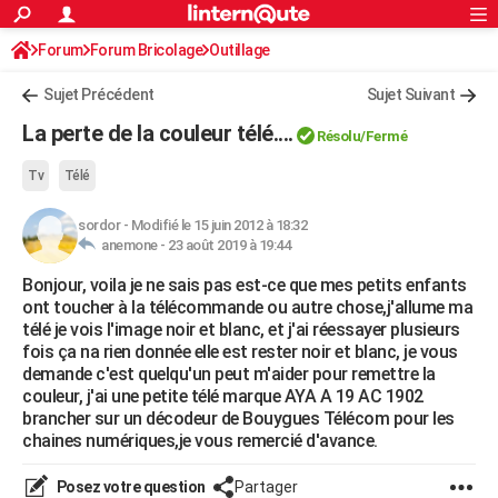
ACTUALITÉS
Forum
Forum Bricolage
Connexion
Outillage
S'inscrire
Rechercher
Société
Education
Villes
Politique
Faits Divers
Monde
+
SPORT
Sujet Précédent
Sujet Suivant
Football
Cyclisme
Forum
Coupe du monde 2026
Tennis
Rugby
CULTURE
La perte de la couleur télé....
Résolu/Fermé
TNT
Cinéma
Musique
Programme TV
Streaming
Sorties cinéma
+
FINANCE
Tv
Télé
Impôts
Immobilier
Banque
Crédit
Retraite
Epargne
Risques naturels par ville
Assurance
AUTO
sordor
-
Modifié le 15 juin 2012 à 18:32
anemone -
23 août 2019 à 19:44
Réserver un essai
Berlines
Forum auto
Essais
Citadines
SUV
+
HIGH-TECH
Bonjour, voila je ne sais pas est-ce que mes petits enfants
Meilleur smartphone
Ordinateurs
Guide high-tech
Mobiles
Internet
Jeux vidéo
+
BRICOLAGE
ont toucher à la télécommande ou autre chose,j'allume ma
télé je vois l'image noir et blanc, et j'ai réessayer plusieurs
Aménagement intérieur
Cuisine
Jardinage
+
Forum
Extérieur
Salle de bains
Rangement
WEEK-END
fois ça na rien donnée elle est rester noir et blanc, je vous
demande c'est quelqu'un peut m'aider pour remettre la
Escapades
Expositions
Week-end nature
Guides de France
Patrimoine
Musées
+
LIFESTYLE
couleur, j'ai une petite télé marque AYA A 19 AC 1902
brancher sur un décodeur de Bouygues Télécom pour les
Bien-être
Mode
+
Art de vivre
Loisirs
Modes de vie
SANTE
chaines numériques,je vous remercié d'avance.
Guide de la santé
Médicaments
+
Alimentation
Maladies
Sommeil
VOYAGE
Posez votre question
Partager