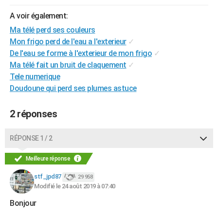
City break
Voyage de noces
Climat
Destinations
Voyage nature
Forum
+
PHOTO
A voir également:
Ma télé perd ses couleurs
GUIDES D'ACHAT
Mon frigo perd de l'eau a l'exterieur
✓
BONS PLANS
De l'eau se forme à l'exterieur de mon frigo
✓
Ma télé fait un bruit de claquement
✓
CARTE DE VOEUX
Tele numerique
Doudoune qui perd ses plumes astuce
Carte Bonne année
Carte Pâques
Carte de Noël
Carte Saint-Valentin
Carte d'anniversaire
DICTIONNAIRE
Biographies
Expressions
Dictionnaire
Citations
Proverbes
PROGRAMME TV
2 réponses
COPAINS D'AVANT
RÉPONSE 1 / 2
Se connecter
Collèges
Universités
Service militaire
S'inscrire
Lycées
Primaires
Entreprises
Avis de recherche
AVIS DE DÉCÈS
Meilleure réponse
FORUM
stf_jpd87
29 958
Modifié le 24 août 2019 à 07:40
Lifestyle
Sport
Television
Cinema
Bricolage
Culture
Auto
Voyage
Bonjour