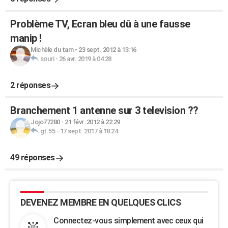
Problème TV, Ecran bleu dû à une fausse
manip !
Michèle du tarn
-
23 sept. 2012 à 13:16
souri
-
26 avr. 2019 à 04:28
2 réponses
Branchement 1 antenne sur 3 television ??
Jojo77280
-
21 févr. 2012 à 22:29
gt.55
-
17 sept. 2017 à 18:24
49 réponses
DEVENEZ MEMBRE EN QUELQUES CLICS
Connectez-vous simplement avec ceux qui