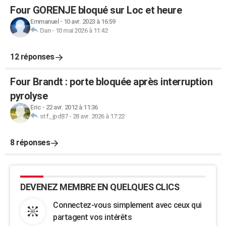
Four GORENJE bloqué sur Loc et heure
Emmanuel
-
10 avr. 2023 à 16:59
Dan
-
10 mai 2026 à 11:42
12 réponses
Four Brandt : porte bloquée après interruption
pyrolyse
Eric
-
22 avr. 2012 à 11:36
stf_jpd87
-
28 avr. 2026 à 17:22
8 réponses
DEVENEZ MEMBRE EN QUELQUES CLICS
Connectez-vous simplement avec ceux qui
partagent vos intérêts