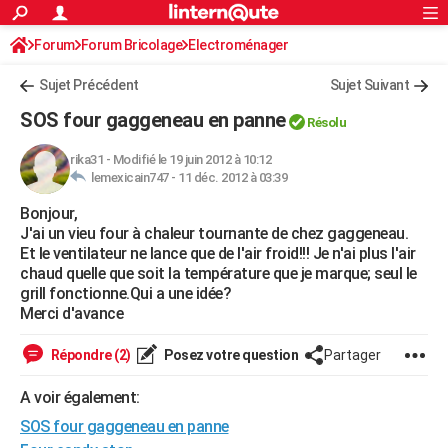
ACTUALITÉS
Forum
Forum Bricolage
Connexion
Electroménager
S'inscrire
Rechercher
Société
Education
Villes
Politique
Faits Divers
Monde
+
SPORT
Sujet Précédent
Sujet Suivant
Football
Cyclisme
Forum
Coupe du monde 2026
Tennis
Rugby
CULTURE
SOS four gaggeneau en panne
Résolu
TNT
Cinéma
Musique
Programme TV
Streaming
Sorties cinéma
+
FINANCE
rika31
-
Modifié le 19 juin 2012 à 10:12
lemexicain747 -
11 déc. 2012 à 03:39
Impôts
Immobilier
Banque
Crédit
Retraite
Epargne
Risques naturels par ville
Assurance
AUTO
Bonjour,
Réserver un essai
Berlines
Forum auto
Essais
Citadines
SUV
+
HIGH-TECH
J'ai un vieu four à chaleur tournante de chez gaggeneau.
Et le ventilateur ne lance que de l'air froid!!! Je n'ai plus l'air
Meilleur smartphone
Ordinateurs
Guide high-tech
Mobiles
Internet
Jeux vidéo
+
BRICOLAGE
chaud quelle que soit la température que je marque; seul le
grill fonctionne.Qui a une idée?
Aménagement intérieur
Cuisine
Jardinage
+
Forum
Extérieur
Salle de bains
Rangement
WEEK-END
Merci d'avance
Escapades
Expositions
Week-end nature
Guides de France
Patrimoine
Musées
+
LIFESTYLE
Répondre (2)
Posez votre question
Partager
Bien-être
Mode
+
Art de vivre
Loisirs
Modes de vie
SANTE
A voir également:
SOS four gaggeneau en panne
Guide de la santé
Médicaments
+
Alimentation
Maladies
Sommeil
VOYAGE