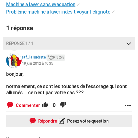
Machine a laver sans evacuation
✓
City break
Voyage de noces
Climat
Destinations
Voyage nature
Forum
+
PHOTO
Problème machine à laver indesit voyant clignote
✓
GUIDES D'ACHAT
1 réponse
BONS PLANS
RÉPONSE 1 / 1
CARTE DE VOEUX
Carte Bonne année
Carte Pâques
Carte de Noël
Carte Saint-Valentin
Carte d'anniversaire
DICTIONNAIRE
stf_la sudiste
8 275
19 juin 2012 à 10:35
Biographies
Expressions
Dictionnaire
Citations
Proverbes
PROGRAMME TV
bonjour,
COPAINS D'AVANT
normalement, ce sont les touches de l'essorage qui sont
allumés ... ce n'est pas votre cas ???
Se connecter
Collèges
Universités
Service militaire
S'inscrire
Lycées
Primaires
Entreprises
Avis de recherche
AVIS DE DÉCÈS
0
Commenter
FORUM
Lifestyle
Sport
Television
Cinema
Bricolage
Culture
Auto
Voyage
Répondre
Posez votre question