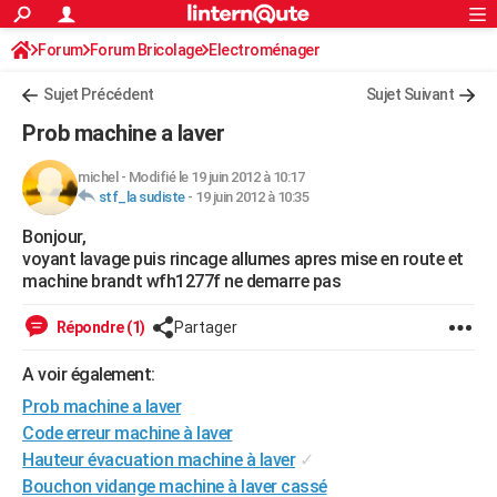
ACTUALITÉS
Forum
Forum Bricolage
Connexion
Electroménager
S'inscrire
Rechercher
Société
Education
Villes
Politique
Faits Divers
Monde
+
SPORT
Sujet Précédent
Sujet Suivant
Football
Cyclisme
Forum
Coupe du monde 2026
Tennis
Rugby
CULTURE
Prob machine a laver
TNT
Cinéma
Musique
Programme TV
Streaming
Sorties cinéma
+
FINANCE
michel
-
Modifié le 19 juin 2012 à 10:17
stf_la sudiste
-
19 juin 2012 à 10:35
Impôts
Immobilier
Banque
Crédit
Retraite
Epargne
Risques naturels par ville
Assurance
AUTO
Bonjour,
Réserver un essai
Berlines
Forum auto
Essais
Citadines
SUV
+
HIGH-TECH
voyant lavage puis rincage allumes apres mise en route et
machine brandt wfh1277f ne demarre pas
Meilleur smartphone
Ordinateurs
Guide high-tech
Mobiles
Internet
Jeux vidéo
+
BRICOLAGE
Répondre (1)
Partager
Aménagement intérieur
Cuisine
Jardinage
+
Forum
Extérieur
Salle de bains
Rangement
WEEK-END
A voir également:
Escapades
Expositions
Week-end nature
Guides de France
Patrimoine
Musées
+
LIFESTYLE
Prob machine a laver
Bien-être
Mode
+
Art de vivre
Loisirs
Modes de vie
Code erreur machine à laver
SANTE
Hauteur évacuation machine à laver
✓
Guide de la santé
Médicaments
+
Alimentation
Maladies
Sommeil
VOYAGE
Bouchon vidange machine à laver cassé