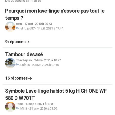
Discussions similaires
Pourquoi mon lave-linge n'essore pas tout le
temps ?
kern
-
17 oct. 2010 à 20:43
stf_jpd87
-
14 juil. 2021 à 17:44
9 réponses
Tambour desaxé
Chachapso
-
24 mai 2021 à 10:27
Lolo86
-
23 avr. 2026 à 07:16
16 réponses
Symbole Lave-linge hublot 5 kg HIGH ONE WF
580 D W701T
Rose
-
13 sept. 2021 à 13:01
Mimi
-
21 janv. 2026 à 03:50