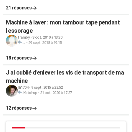
21 réponses
Machine à laver : mon tambour tape pendant
l'essorage
framby
-
3 oct. 2010 à 13:30
J
-
29 sept. 2018 à 19:15
18 réponses
J'ai oublié d'enlever les vis de transport de ma
machine
lili1704
-
9 sept. 2015 à 22:52
Ketchup
-
21 oct. 2020 à 17:27
12 réponses