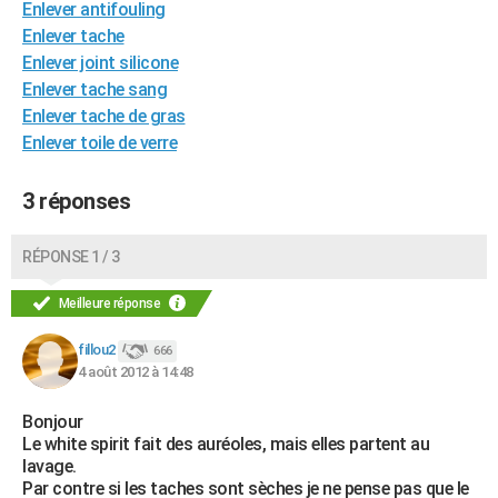
Enlever antifouling
City break
Voyage de noces
Climat
Destinations
Voyage nature
Forum
+
PHOTO
Enlever tache
Enlever joint silicone
GUIDES D'ACHAT
Enlever tache sang
Enlever tache de gras
BONS PLANS
Enlever toile de verre
CARTE DE VOEUX
3 réponses
Carte Bonne année
Carte Pâques
Carte de Noël
Carte Saint-Valentin
Carte d'anniversaire
DICTIONNAIRE
Biographies
Expressions
Dictionnaire
Citations
Proverbes
PROGRAMME TV
RÉPONSE 1 / 3
COPAINS D'AVANT
Meilleure réponse
Se connecter
Collèges
Universités
Service militaire
S'inscrire
Lycées
Primaires
Entreprises
Avis de recherche
AVIS DE DÉCÈS
fillou2
666
4 août 2012 à 14:48
FORUM
Bonjour
Lifestyle
Sport
Television
Cinema
Bricolage
Culture
Auto
Voyage
Le white spirit fait des auréoles, mais elles partent au
lavage.
Par contre si les taches sont sèches je ne pense pas que le