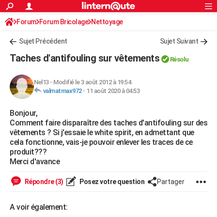
ACTUALITÉS
Forum
Forum Bricolage
Connexion
Nettoyage
S'inscrire
Rechercher
Société
Education
Villes
Politique
Faits Divers
Monde
+
SPORT
Sujet Précédent
Sujet Suivant
Football
Cyclisme
Forum
Coupe du monde 2026
Tennis
Rugby
CULTURE
Taches d'antifouling sur vêtements
Résolu
TNT
Cinéma
Musique
Programme TV
Streaming
Sorties cinéma
+
FINANCE
Nel13
-
Modifié le 3 août 2012 à 19:54
Impôts
Immobilier
Banque
Crédit
Retraite
Epargne
Risques naturels par ville
Assurance
AUTO
valmatmax972
-
11 août 2020 à 04:53
Réserver un essai
Berlines
Forum auto
Essais
Citadines
SUV
+
HIGH-TECH
Bonjour,
Comment faire disparaître des taches d'antifouling sur des
Meilleur smartphone
Ordinateurs
Guide high-tech
Mobiles
Internet
Jeux vidéo
+
BRICOLAGE
vêtements ? Si j'essaie le white spirit, en admettant que
cela fonctionne, vais-je pouvoir enlever les traces de ce
Aménagement intérieur
Cuisine
Jardinage
+
Forum
Extérieur
Salle de bains
Rangement
WEEK-END
produit???
Merci d'avance
Escapades
Expositions
Week-end nature
Guides de France
Patrimoine
Musées
+
LIFESTYLE
Répondre (3)
Posez votre question
Partager
Bien-être
Mode
+
Art de vivre
Loisirs
Modes de vie
SANTE
A voir également:
Guide de la santé
Médicaments
+
Alimentation
Maladies
Sommeil
VOYAGE