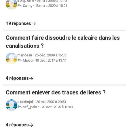
Boisplume
-
6 mars 2006 à 17:43
Cathy
-
18 mars 2020 à 18:01
19 réponses
Comment faire dissoudre le calcaire dans les
canalisations ?
manceau
-
26 déc. 2009 à 16:53
Malou
-
10 déc. 2017 à 13:11
4 réponses
Comment enlever des traces de lieres ?
claudiojoli
-
20 mai 2007 à 20:53
stf_jpd87
-
28 oct. 2025 à 18:00
4 réponses