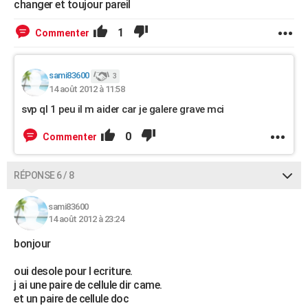
changer et toujour pareil
1
Commenter
sami83600
3
14 août 2012 à 11:58
svp ql 1 peu il m aider car je galere grave mci
0
Commenter
RÉPONSE 6 / 8
sami83600
14 août 2012 à 23:24
bonjour
oui desole pour l ecriture.
j ai une paire de cellule dir came.
et un paire de cellule doc