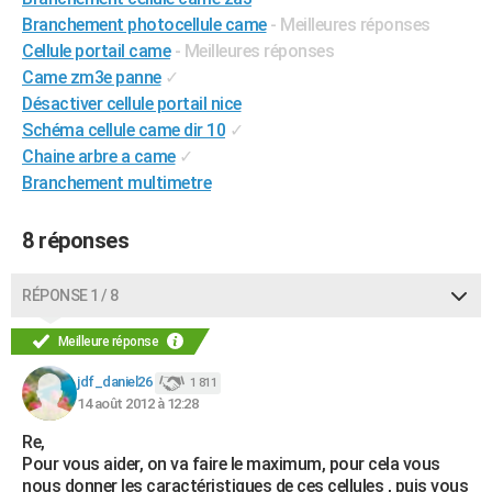
City break
Voyage de noces
Climat
Destinations
Voyage nature
Forum
+
Branchement photocellule came
- Meilleures réponses
PHOTO
Cellule portail came
- Meilleures réponses
GUIDES D'ACHAT
Came zm3e panne
✓
Désactiver cellule portail nice
BONS PLANS
Schéma cellule came dir 10
✓
Chaine arbre a came
✓
CARTE DE VOEUX
Branchement multimetre
Carte Bonne année
Carte Pâques
Carte de Noël
Carte Saint-Valentin
Carte d'anniversaire
DICTIONNAIRE
8 réponses
Biographies
Expressions
Dictionnaire
Citations
Proverbes
PROGRAMME TV
COPAINS D'AVANT
RÉPONSE 1 / 8
Se connecter
Collèges
Universités
Service militaire
S'inscrire
Lycées
Primaires
Entreprises
Avis de recherche
AVIS DE DÉCÈS
Meilleure réponse
FORUM
jdf_daniel26
1 811
14 août 2012 à 12:28
Lifestyle
Sport
Television
Cinema
Bricolage
Culture
Auto
Voyage
Re,
Pour vous aider, on va faire le maximum, pour cela vous
nous donner les caractéristiques de ces cellules , puis vous