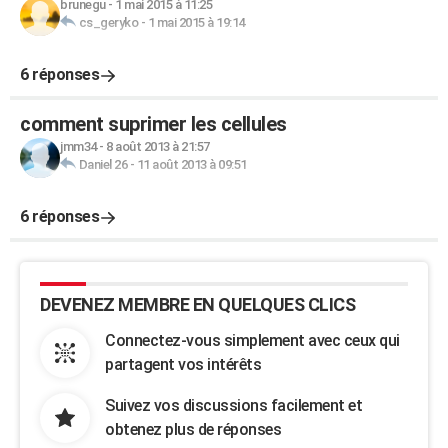
brunegu
-
1 mai 2015 à 11:25
cs_geryko
-
1 mai 2015 à 19:14
6 réponses
comment suprimer les cellules
jmm34
-
8 août 2013 à 21:57
Daniel 26
-
11 août 2013 à 09:51
6 réponses
DEVENEZ MEMBRE EN QUELQUES CLICS
Connectez-vous simplement avec ceux qui
partagent vos intérêts
Suivez vos discussions facilement et
obtenez plus de réponses