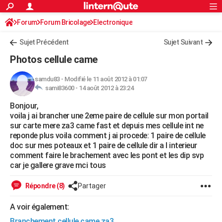
ACTUALITÉS
Forum
Forum Bricolage
Connexion
Electronique
S'inscrire
Rechercher
Société
Education
Villes
Politique
Faits Divers
Monde
+
SPORT
Sujet Précédent
Sujet Suivant
Football
Cyclisme
Forum
Coupe du monde 2026
Tennis
Rugby
CULTURE
Photos cellule came
TNT
Cinéma
Musique
Programme TV
Streaming
Sorties cinéma
+
FINANCE
samdu83
-
Modifié le 11 août 2012 à 01:07
sami83600 -
14 août 2012 à 23:24
Impôts
Immobilier
Banque
Crédit
Retraite
Epargne
Risques naturels par ville
Assurance
AUTO
Bonjour,
Réserver un essai
Berlines
Forum auto
Essais
Citadines
SUV
+
HIGH-TECH
voila j ai brancher une 2eme paire de cellule sur mon portail
sur carte mere za3 came fast et depuis mes cellule int ne
Meilleur smartphone
Ordinateurs
Guide high-tech
Mobiles
Internet
Jeux vidéo
+
BRICOLAGE
reponde plus voila comment j ai procede: 1 paire de cellule
doc sur mes poteaux et 1 paire de cellule dir a l interieur
Aménagement intérieur
Cuisine
Jardinage
+
Forum
Extérieur
Salle de bains
Rangement
WEEK-END
comment faire le brachement avec les pont et les dip svp
car je gallere grave mci tous
Escapades
Expositions
Week-end nature
Guides de France
Patrimoine
Musées
+
LIFESTYLE
Répondre (8)
Partager
Bien-être
Mode
+
Art de vivre
Loisirs
Modes de vie
SANTE
A voir également:
Guide de la santé
Médicaments
+
Alimentation
Maladies
Sommeil
VOYAGE
Branchement cellule came za3