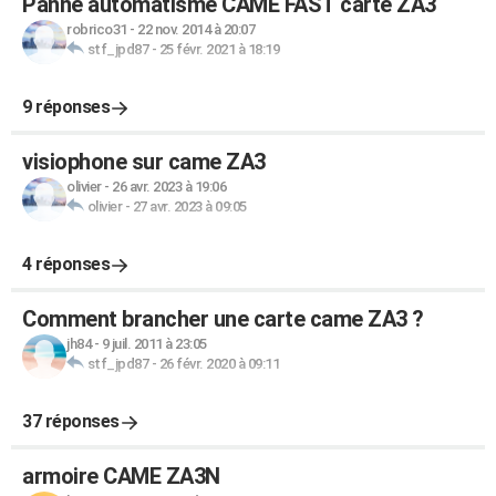
Panne automatisme CAME FAST carte ZA3
robrico31
-
22 nov. 2014 à 20:07
stf_jpd87
-
25 févr. 2021 à 18:19
9 réponses
visiophone sur came ZA3
olivier
-
26 avr. 2023 à 19:06
olivier
-
27 avr. 2023 à 09:05
4 réponses
Comment brancher une carte came ZA3 ?
jh84
-
9 juil. 2011 à 23:05
stf_jpd87
-
26 févr. 2020 à 09:11
37 réponses
armoire CAME ZA3N