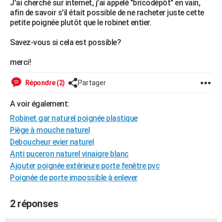
J'ai cherché sur internet, j'ai appelé "bricodépôt" en vain,
City break
Voyage de noces
Climat
Destinations
Voyage nature
Forum
+
afin de savoir s'il était possible de ne racheter juste cette
PHOTO
petite poignée plutôt que le robinet entier.
GUIDES D'ACHAT
Savez-vous si cela est possible?
BONS PLANS
merci!
CARTE DE VOEUX
Répondre (2)
Partager
Carte Bonne année
Carte Pâques
Carte de Noël
Carte Saint-Valentin
Carte d'anniversaire
DICTIONNAIRE
A voir également:
Biographies
Expressions
Dictionnaire
Citations
Proverbes
PROGRAMME TV
Robinet gar naturel poignée plastique
Piège à mouche naturel
COPAINS D'AVANT
Deboucheur evier naturel
Se connecter
Collèges
Universités
Service militaire
S'inscrire
Lycées
Primaires
Entreprises
Avis de recherche
AVIS DE DÉCÈS
Anti puceron naturel vinaigre blanc
Ajouter poignée extérieure porte fenêtre pvc
FORUM
Poignée de porte impossible à enlever
Lifestyle
Sport
Television
Cinema
Bricolage
Culture
Auto
Voyage
2 réponses