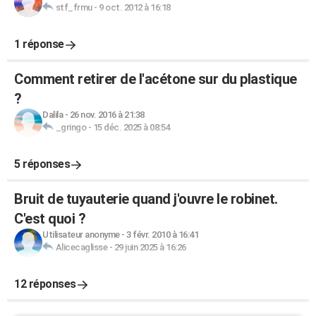
stf_frmu
-
9 oct. 2012 à 16:18
1 réponse
Comment retirer de l'acétone sur du plastique
?
Dalila
-
26 nov. 2016 à 21:38
_gringo
-
15 déc. 2025 à 08:54
5 réponses
Bruit de tuyauterie quand j'ouvre le robinet.
C'est quoi ?
Utilisateur anonyme
-
3 févr. 2010 à 16:41
Alicecaglisse
-
29 juin 2025 à 16:26
12 réponses