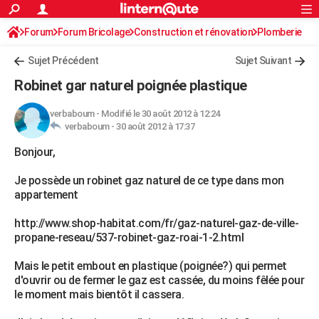
ACTUALITÉS
Forum
Forum Bricolage
Connexion
Construction et rénovation
S'inscrire
Plomberie
Rechercher
Société
Education
Villes
Politique
Faits Divers
Monde
+
SPORT
Sujet Précédent
Sujet Suivant
Football
Cyclisme
Forum
Coupe du monde 2026
Tennis
Rugby
CULTURE
Robinet gar naturel poignée plastique
TNT
Cinéma
Musique
Programme TV
Streaming
Sorties cinéma
+
FINANCE
verbaboum
-
Modifié le 30 août 2012 à 12:24
verbaboum -
30 août 2012 à 17:37
Impôts
Immobilier
Banque
Crédit
Retraite
Epargne
Risques naturels par ville
Assurance
AUTO
Bonjour,
Réserver un essai
Berlines
Forum auto
Essais
Citadines
SUV
+
HIGH-TECH
Je possède un robinet gaz naturel de ce type dans mon
Meilleur smartphone
Ordinateurs
Guide high-tech
Mobiles
Internet
Jeux vidéo
+
BRICOLAGE
appartement
Aménagement intérieur
Cuisine
Jardinage
+
Forum
Extérieur
Salle de bains
Rangement
WEEK-END
http://www.shop-habitat.com/fr/gaz-naturel-gaz-de-ville-
propane-reseau/537-robinet-gaz-roai-1-2.html
Escapades
Expositions
Week-end nature
Guides de France
Patrimoine
Musées
+
LIFESTYLE
Mais le petit embout en plastique (poignée?) qui permet
Bien-être
Mode
+
Art de vivre
Loisirs
Modes de vie
SANTE
d'ouvrir ou de fermer le gaz est cassée, du moins fêlée pour
le moment mais bientôt il cassera.
Guide de la santé
Médicaments
+
Alimentation
Maladies
Sommeil
VOYAGE