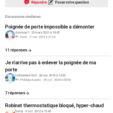
Répondre
Posez votre question
Discussions similaires
Poignée de porte impossible a démonter
donovan7
-
23 mars 2021 à 18:42
Feed
-
11 avr. 2022 à 21:34
11 réponses
Je n'arrive pas à enlever la poignée de ma
porte
Unfinished-End
-
26 nov. 2016 à 14:35
Philalapatavelo
-
29 oct. 2024 à 08:00
7 réponses
Robinet thermostatique bloqué, hyper-chaud
berny
-
9 oct. 2012 à 15:49