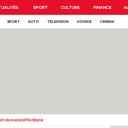
TUALITÉS
SPORT
CULTURE
FINANCE
A
SPORT
AUTO
TELEVISION
VOYAGE
CINEMA
et rénovation
Plomberie