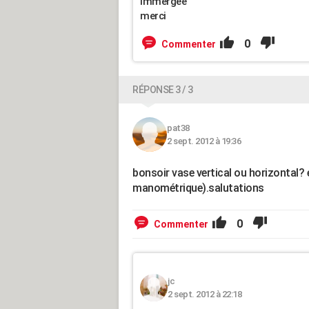
immergée
merci
0
Commenter
RÉPONSE 3 / 3
pat38
2 sept. 2012 à 19:36
bonsoir vase vertical ou horizontal? e
manométrique).salutations
0
Commenter
jc
2 sept. 2012 à 22:18