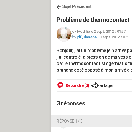
Sujet Précédent
Problème de thermocontact
jc
-
Modifié le 2 sept. 2012 à 01:57
jdf_daniel26
-
3 sept. 2012 à 07:08
Bonjour, j ai un problème je n arrive 
j ai controlé la pression de ma vess
car le thermocontact stogermatic "b
branché coté opposé à mon arrivé d 
Répondre (3)
Partager
3 réponses
RÉPONSE 1 / 3