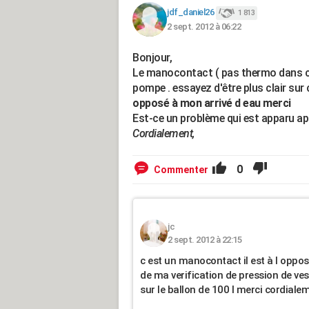
jdf_daniel26
1 813
2 sept. 2012 à 06:22
Bonjour,
Le manocontact ( pas thermo dans ce
pompe . essayez d'être plus clair sur c
opposé à mon arrivé d eau merci
Est-ce un problème qui est apparu a
Cordialement,
0
Commenter
jc
2 sept. 2012 à 22:15
c est un manocontact il est à l oppos
de ma verification de pression de ve
sur le ballon de 100 l merci cordiale