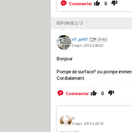
0
Commenter
RÉPONSE 2 / 3
stf_jpd87
29 962
2 sept. 2012 à 08:32
Bonjour
Pompe de surface? ou pompe immer
Cordialement.
0
Commenter
jc
2 sept. 2012 à 22:15