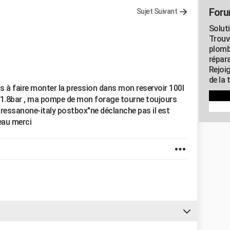
Foru
Sujet Suivant
Solut
Trouv
plomb
répar
Rejoi
de la 
pas à faire monter la pression dans mon reservoir 100l
ie 1.8bar , ma pompe de mon forage tourne toujours
ressanone-italy postbox"ne déclanche pas il est
eau merci