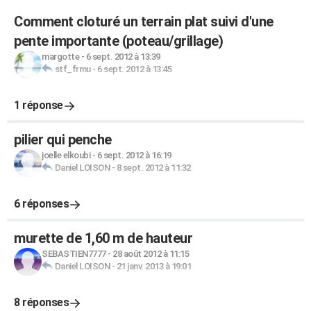
Comment cloturé un terrain plat suivi d'une
pente importante (poteau/grillage)
margotte
-
6 sept. 2012 à 13:39
stf_frmu
-
6 sept. 2012 à 13:45
1 réponse
pilier qui penche
joelle elkoubi
-
6 sept. 2012 à 16:19
Daniel LOISON
-
8 sept. 2012 à 11:32
6 réponses
murette de 1,60 m de hauteur
SEBASTIEN7777
-
28 août 2012 à 11:15
Daniel LOISON
-
21 janv. 2013 à 19:01
8 réponses