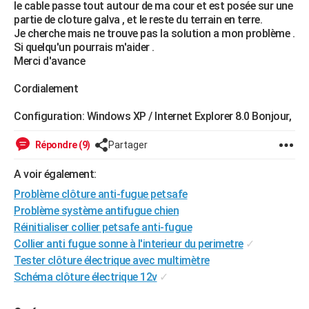
le cable passe tout autour de ma cour et est posée sur une
City break
Voyage de noces
Climat
Destinations
Voyage nature
Forum
+
PHOTO
partie de cloture galva , et le reste du terrain en terre.
Je cherche mais ne trouve pas la solution a mon problème .
GUIDES D'ACHAT
Si quelqu'un pourrais m'aider .
Merci d'avance
BONS PLANS
Cordialement
CARTE DE VOEUX
Configuration: Windows XP / Internet Explorer 8.0 Bonjour,
Carte Bonne année
Carte Pâques
Carte de Noël
Carte Saint-Valentin
Carte d'anniversaire
DICTIONNAIRE
Répondre (9)
Partager
Biographies
Expressions
Dictionnaire
Citations
Proverbes
PROGRAMME TV
A voir également:
COPAINS D'AVANT
Problème clôture anti-fugue petsafe
Se connecter
Collèges
Universités
Service militaire
S'inscrire
Lycées
Primaires
Entreprises
Avis de recherche
Problème système antifugue chien
AVIS DE DÉCÈS
Réinitialiser collier petsafe anti-fugue
FORUM
Collier anti fugue sonne à l'interieur du perimetre
✓
Tester clôture électrique avec multimètre
Lifestyle
Sport
Television
Cinema
Bricolage
Culture
Auto
Voyage
Schéma clôture électrique 12v
✓