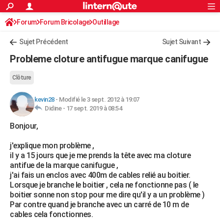
ACTUALITÉS
Forum
Forum Bricolage
Connexion
Outillage
S'inscrire
Rechercher
Société
Education
Villes
Politique
Faits Divers
Monde
+
SPORT
Sujet Précédent
Sujet Suivant
Football
Cyclisme
Forum
Coupe du monde 2026
Tennis
Rugby
CULTURE
Probleme cloture antifugue marque canifugue
TNT
Cinéma
Musique
Programme TV
Streaming
Sorties cinéma
+
FINANCE
Clôture
Impôts
Immobilier
Banque
Crédit
Retraite
Epargne
Risques naturels par ville
Assurance
AUTO
kevin28
-
Modifié le 3 sept. 2012 à 19:07
Didine -
17 sept. 2019 à 08:54
Réserver un essai
Berlines
Forum auto
Essais
Citadines
SUV
+
HIGH-TECH
Bonjour,
Meilleur smartphone
Ordinateurs
Guide high-tech
Mobiles
Internet
Jeux vidéo
+
BRICOLAGE
j'explique mon problème ,
Aménagement intérieur
Cuisine
Jardinage
+
Forum
Extérieur
Salle de bains
Rangement
WEEK-END
il y a 15 jours que je me prends la tête avec ma cloture
antifue de la marque canifugue ,
Escapades
Expositions
Week-end nature
Guides de France
Patrimoine
Musées
+
LIFESTYLE
j'ai fais un enclos avec 400m de cables relié au boitier.
Lorsque je branche le boitier , cela ne fonctionne pas ( le
Bien-être
Mode
+
Art de vivre
Loisirs
Modes de vie
SANTE
boitier sonne non stop pour me dire qu'il y a un problème )
Par contre quand je branche avec un carré de 10 m de
Guide de la santé
Médicaments
+
Alimentation
Maladies
Sommeil
VOYAGE
cables cela fonctionnes.