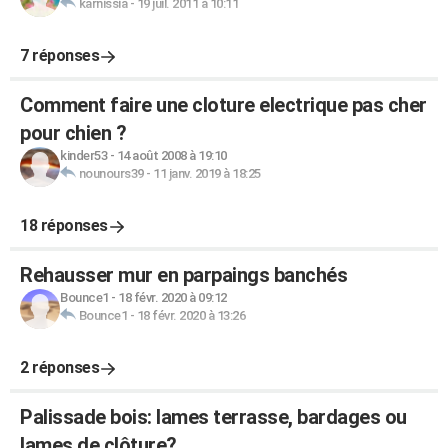
karnissia
-
19 juil. 2011 à 10:11
7 réponses
Comment faire une cloture electrique pas cher
pour chien ?
kinder53
-
14 août 2008 à 19:10
nounours39
-
11 janv. 2019 à 18:25
18 réponses
Rehausser mur en parpaings banchés
Bounce1
-
18 févr. 2020 à 09:12
Bounce1
-
18 févr. 2020 à 13:26
2 réponses
Palissade bois: lames terrasse, bardages ou
lames de clôture?