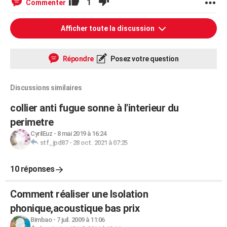
1
Commenter
Afficher toute la discussion
Répondre
Posez votre question
Discussions similaires
collier anti fugue sonne à l'interieur du
perimetre
CyrilEuz
-
8 mai 2019 à 16:24
stf_jpd87
-
28 oct. 2021 à 07:25
10 réponses
Comment réaliser une Isolation
phonique,acoustique bas prix
Bimbao
-
7 juil. 2009 à 11:06