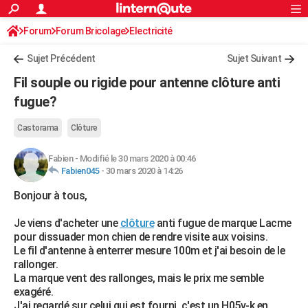
ACTUALITÉS
Forum
Forum Bricolage
Connexion
Electricité
S'inscrire
Rechercher
Société
Education
Villes
Politique
Faits Divers
Monde
+
SPORT
Sujet Précédent
Sujet Suivant
Football
Cyclisme
Forum
Coupe du monde 2026
Tennis
Rugby
CULTURE
Fil souple ou rigide pour antenne clôture anti
TNT
Cinéma
Musique
Programme TV
Streaming
Sorties cinéma
+
fugue?
FINANCE
Impôts
Immobilier
Banque
Crédit
Retraite
Epargne
Risques naturels par ville
Assurance
AUTO
Castorama
Clôture
Réserver un essai
Berlines
Forum auto
Essais
Citadines
SUV
+
HIGH-TECH
Fabien
-
Modifié le 30 mars 2020 à 00:46
Fabien045
-
30 mars 2020 à 14:26
Meilleur smartphone
Ordinateurs
Guide high-tech
Mobiles
Internet
Jeux vidéo
+
BRICOLAGE
Bonjour à tous,
Aménagement intérieur
Cuisine
Jardinage
+
Forum
Extérieur
Salle de bains
Rangement
WEEK-END
Je viens d'acheter une
clôture
anti fugue de marque Lacme
pour dissuader mon chien de rendre visite aux voisins.
Escapades
Expositions
Week-end nature
Guides de France
Patrimoine
Musées
+
LIFESTYLE
Le fil d'antenne à enterrer mesure 100m et j'ai besoin de le
rallonger.
Bien-être
Mode
+
Art de vivre
Loisirs
Modes de vie
SANTE
La marque vent des rallonges, mais le prix me semble
exagéré.
Guide de la santé
Médicaments
+
Alimentation
Maladies
Sommeil
VOYAGE
J'ai regardé sur celui qui est fourni, c'est un H05v-k en