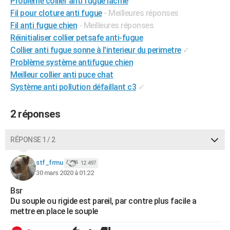
Problème collier anti fugue lacme
Fil pour cloture anti fugue
- Meilleures réponses
Fil anti fugue chien
- Meilleures réponses
Réinitialiser collier petsafe anti-fugue
Collier anti fugue sonne à l'interieur du perimetre
✓
Problème système antifugue chien
Meilleur collier anti puce chat
Système anti pollution défaillant c3
✓
2 réponses
RÉPONSE 1 / 2
stf_frmu
12 497
30 mars 2020 à 01:22
Bsr
Du souple ou rigide est pareil, par contre plus facile a
mettre en.place le souple