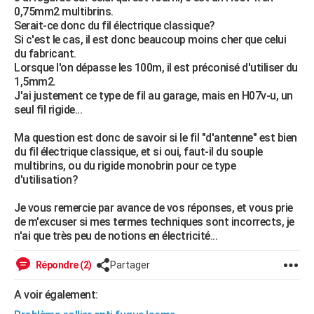
0,75mm2 multibrins.
City break
Voyage de noces
Climat
Destinations
Voyage nature
Forum
+
PHOTO
Serait-ce donc du fil électrique classique?
Si c'est le cas, il est donc beaucoup moins cher que celui
GUIDES D'ACHAT
du fabricant.
Lorsque l'on dépasse les 100m, il est préconisé d'utiliser du
BONS PLANS
1,5mm2.
J'ai justement ce type de fil au garage, mais en H07v-u, un
CARTE DE VOEUX
seul fil rigide...
Carte Bonne année
Carte Pâques
Carte de Noël
Carte Saint-Valentin
Carte d'anniversaire
DICTIONNAIRE
Ma question est donc de savoir si le fil "d'antenne" est bien
du fil électrique classique, et si oui, faut-il du souple
Biographies
Expressions
Dictionnaire
Citations
Proverbes
PROGRAMME TV
multibrins, ou du rigide monobrin pour ce type
d'utilisation?
COPAINS D'AVANT
Je vous remercie par avance de vos réponses, et vous prie
Se connecter
Collèges
Universités
Service militaire
S'inscrire
Lycées
Primaires
Entreprises
Avis de recherche
AVIS DE DÉCÈS
de m'excuser si mes termes techniques sont incorrects, je
n'ai que très peu de notions en électricité...
FORUM
Répondre (2)
Partager
Lifestyle
Sport
Television
Cinema
Bricolage
Culture
Auto
Voyage
A voir également: