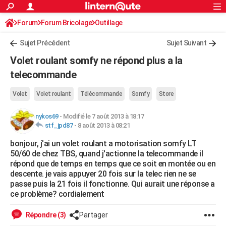
ACTUALITÉS
Forum
Forum Bricolage
Connexion
Outillage
S'inscrire
Rechercher
Société
Education
Villes
Politique
Faits Divers
Monde
+
SPORT
Sujet Précédent
Sujet Suivant
Football
Cyclisme
Forum
Coupe du monde 2026
Tennis
Rugby
CULTURE
Volet roulant somfy ne répond plus a la
TNT
Cinéma
Musique
Programme TV
Streaming
Sorties cinéma
+
telecommande
FINANCE
Impôts
Immobilier
Banque
Crédit
Retraite
Epargne
Risques naturels par ville
Assurance
AUTO
Volet
Volet roulant
Télécommande
Somfy
Store
Réserver un essai
Berlines
Forum auto
Essais
Citadines
SUV
+
HIGH-TECH
nykos69
-
Modifié le 7 août 2013 à 18:17
stf_jpd87
-
8 août 2013 à 08:21
Meilleur smartphone
Ordinateurs
Guide high-tech
Mobiles
Internet
Jeux vidéo
+
BRICOLAGE
bonjour, j'ai un volet roulant a motorisation somfy LT
50/60 de chez TBS, quand j'actionne la telecommande il
Aménagement intérieur
Cuisine
Jardinage
+
Forum
Extérieur
Salle de bains
Rangement
WEEK-END
répond que de temps en temps que ce soit en montée ou en
descente. je vais appuyer 20 fois sur la telec rien ne se
Escapades
Expositions
Week-end nature
Guides de France
Patrimoine
Musées
+
LIFESTYLE
passe puis la 21 fois il fonctionne. Qui aurait une réponse a
ce problème? cordialement
Bien-être
Mode
+
Art de vivre
Loisirs
Modes de vie
SANTE
Répondre (3)
Partager
Guide de la santé
Médicaments
+
Alimentation
Maladies
Sommeil
VOYAGE