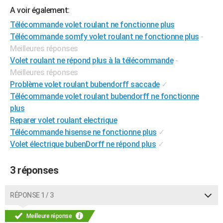
A voir également:
City break
Voyage de noces
Climat
Destinations
Voyage nature
Forum
+
PHOTO
Télécommande volet roulant ne fonctionne plus
GUIDES D'ACHAT
Télécommande somfy volet roulant ne fonctionne plus
-
Meilleures réponses
BONS PLANS
Volet roulant ne répond plus à la télécommande
-
Meilleures réponses
CARTE DE VOEUX
Problème volet roulant bubendorff saccade
✓
Carte Bonne année
Carte Pâques
Carte de Noël
Carte Saint-Valentin
Carte d'anniversaire
DICTIONNAIRE
Télécommande volet roulant bubendorff ne fonctionne
plus
Biographies
Expressions
Dictionnaire
Citations
Proverbes
PROGRAMME TV
Reparer volet roulant electrique
Télécommande hisense ne fonctionne plus
✓
COPAINS D'AVANT
Volet électrique bubenDorff ne répond plus
✓
Se connecter
Collèges
Universités
Service militaire
S'inscrire
Lycées
Primaires
Entreprises
Avis de recherche
AVIS DE DÉCÈS
3 réponses
FORUM
Lifestyle
Sport
Television
Cinema
Bricolage
Culture
Auto
Voyage
RÉPONSE 1 / 3
Meilleure réponse