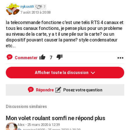
nykos69
7
7 août 2013 à 20:08
la telecommande fonctione c'est une telis RTS 4 canaux et
tous les canaux fonctions, je pense plus pour un probleme
au niveau de la carte, y a t il une pile sur la carte? ou un
dispositif pouvant causer la panne? style condensateur
etc...
7
Commenter
Afficher toute la discussion
Répondre
Posez votre question
Discussions similaires
Mon volet roulant somfi ne répond plus
Alex
-
25 mars 2020 à 12:39
passion16000
-
25 mars 2020 à 20:29