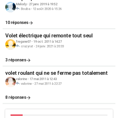
Melody
-
27 janv. 2019 à 19:52
Bouba
-
12 août 2020 à 15:26
10 réponses
Volet électrique qui remonte tout seul
fregane07
-
19 oct. 2011 à 14:27
crazyrat
-
24 janv. 2021 à 20:33
3 réponses
volet roulant qui ne se ferme pas totalement
valorine
-
17 mai 2011 à 12:43
valorine
-
27 mai 2011 à 22:27
8 réponses