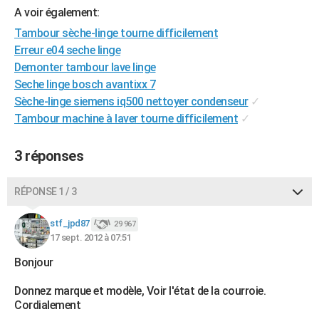
A voir également:
City break
Voyage de noces
Climat
Destinations
Voyage nature
Forum
+
PHOTO
Tambour sèche-linge tourne difficilement
GUIDES D'ACHAT
Erreur e04 seche linge
Demonter tambour lave linge
BONS PLANS
Seche linge bosch avantixx 7
Sèche-linge siemens iq500 nettoyer condenseur
✓
CARTE DE VOEUX
Tambour machine à laver tourne difficilement
✓
Carte Bonne année
Carte Pâques
Carte de Noël
Carte Saint-Valentin
Carte d'anniversaire
DICTIONNAIRE
3 réponses
Biographies
Expressions
Dictionnaire
Citations
Proverbes
PROGRAMME TV
COPAINS D'AVANT
RÉPONSE 1 / 3
Se connecter
Collèges
Universités
Service militaire
S'inscrire
Lycées
Primaires
Entreprises
Avis de recherche
AVIS DE DÉCÈS
stf_jpd87
29 967
17 sept. 2012 à 07:51
FORUM
Bonjour
Lifestyle
Sport
Television
Cinema
Bricolage
Culture
Auto
Voyage
Donnez marque et modèle, Voir l'état de la courroie.
Cordialement