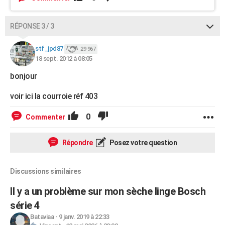
RÉPONSE 3 / 3
stf_jpd87
29 967
18 sept. 2012 à 08:05
bonjour
voir ici la courroie réf 403
0
Commenter
Répondre
Posez votre question
Discussions similaires
Il y a un problème sur mon sèche linge Bosch
série 4
Bataviaa
-
9 janv. 2019 à 22:33