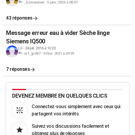
_bonnannee
-
5 janv. 2026 à 08:47
43 réponses
Message erreur eau à vider Sèche linge
Siemens IQ500
Ln
-
24 juil. 2016 à 13:22
stf_jpd87
-
8 févr. 2021 à 09:39
7 réponses
DEVENEZ MEMBRE EN QUELQUES CLICS
Connectez-vous simplement avec ceux qui
partagent vos intérêts
Suivez vos discussions facilement et
obtenez plus de réponses