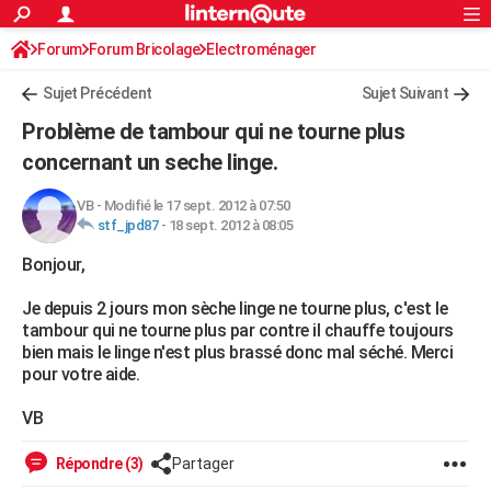
ACTUALITÉS
Forum
Forum Bricolage
Connexion
Electroménager
S'inscrire
Rechercher
Société
Education
Villes
Politique
Faits Divers
Monde
+
SPORT
Sujet Précédent
Sujet Suivant
Football
Cyclisme
Forum
Coupe du monde 2026
Tennis
Rugby
CULTURE
Problème de tambour qui ne tourne plus
TNT
Cinéma
Musique
Programme TV
Streaming
Sorties cinéma
+
concernant un seche linge.
FINANCE
Impôts
Immobilier
Banque
Crédit
Retraite
Epargne
Risques naturels par ville
Assurance
AUTO
VB
-
Modifié le 17 sept. 2012 à 07:50
stf_jpd87
-
18 sept. 2012 à 08:05
Réserver un essai
Berlines
Forum auto
Essais
Citadines
SUV
+
HIGH-TECH
Bonjour,
Meilleur smartphone
Ordinateurs
Guide high-tech
Mobiles
Internet
Jeux vidéo
+
BRICOLAGE
Je depuis 2 jours mon sèche linge ne tourne plus, c'est le
tambour qui ne tourne plus par contre il chauffe toujours
Aménagement intérieur
Cuisine
Jardinage
+
Forum
Extérieur
Salle de bains
Rangement
WEEK-END
bien mais le linge n'est plus brassé donc mal séché. Merci
pour votre aide.
Escapades
Expositions
Week-end nature
Guides de France
Patrimoine
Musées
+
LIFESTYLE
VB
Bien-être
Mode
+
Art de vivre
Loisirs
Modes de vie
SANTE
Répondre (3)
Partager
Guide de la santé
Médicaments
+
Alimentation
Maladies
Sommeil
VOYAGE