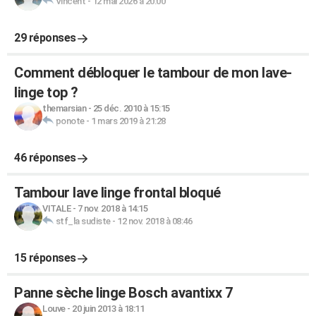
Vincent
-
12 mai 2026 à 20:00
29 réponses
Comment débloquer le tambour de mon lave-
linge top ?
themarsian
-
25 déc. 2010 à 15:15
ponote
-
1 mars 2019 à 21:28
46 réponses
Tambour lave linge frontal bloqué
VITALE
-
7 nov. 2018 à 14:15
stf_la sudiste
-
12 nov. 2018 à 08:46
15 réponses
Panne sèche linge Bosch avantixx 7
Louve
-
20 juin 2013 à 18:11