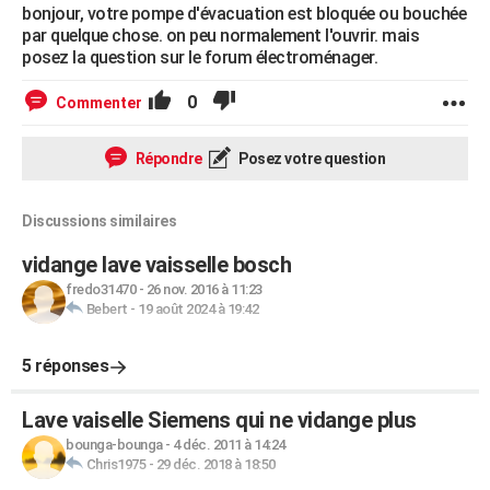
bonjour, votre pompe d'évacuation est bloquée ou bouchée
par quelque chose. on peu normalement l'ouvrir. mais
posez la question sur le forum électroménager.
0
Commenter
Répondre
Posez votre question
Discussions similaires
vidange lave vaisselle bosch
fredo31470
-
26 nov. 2016 à 11:23
Bebert
-
19 août 2024 à 19:42
5 réponses
Lave vaiselle Siemens qui ne vidange plus
bounga-bounga
-
4 déc. 2011 à 14:24
Chris1975
-
29 déc. 2018 à 18:50