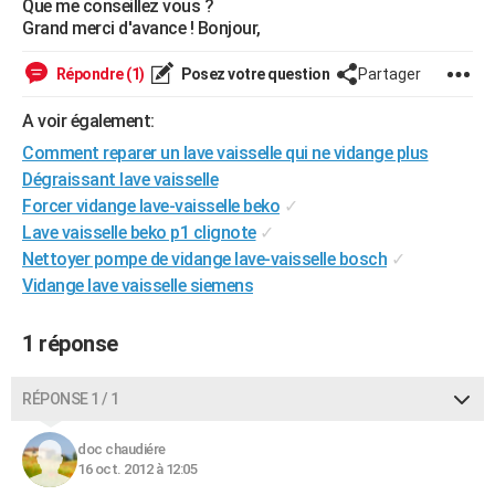
Que me conseillez vous ?
City break
Voyage de noces
Climat
Destinations
Voyage nature
Forum
+
Grand merci d'avance ! Bonjour,
PHOTO
GUIDES D'ACHAT
Répondre (1)
Posez votre question
Partager
BONS PLANS
A voir également:
Comment reparer un lave vaisselle qui ne vidange plus
CARTE DE VOEUX
Dégraissant lave vaisselle
Carte Bonne année
Carte Pâques
Carte de Noël
Carte Saint-Valentin
Carte d'anniversaire
Forcer vidange lave-vaisselle beko
✓
DICTIONNAIRE
Lave vaisselle beko p1 clignote
✓
Biographies
Expressions
Dictionnaire
Citations
Proverbes
PROGRAMME TV
Nettoyer pompe de vidange lave-vaisselle bosch
✓
Vidange lave vaisselle siemens
COPAINS D'AVANT
Se connecter
Collèges
Universités
Service militaire
S'inscrire
Lycées
Primaires
Entreprises
Avis de recherche
1 réponse
AVIS DE DÉCÈS
FORUM
RÉPONSE 1 / 1
Lifestyle
Sport
Television
Cinema
Bricolage
Culture
Auto
Voyage
doc chaudiére
16 oct. 2012 à 12:05