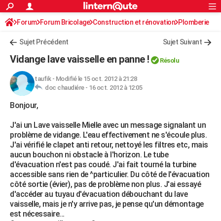
ACTUALITÉS
Forum
Forum Bricolage
Connexion
Construction et rénovation
S'inscrire
Plomberie
Rechercher
Société
Education
Villes
Politique
Faits Divers
Monde
+
SPORT
Sujet Précédent
Sujet Suivant
Football
Cyclisme
Forum
Coupe du monde 2026
Tennis
Rugby
CULTURE
Vidange lave vaisselle en panne !
Résolu
TNT
Cinéma
Musique
Programme TV
Streaming
Sorties cinéma
+
FINANCE
taufik
-
Modifié le 15 oct. 2012 à 21:28
doc chaudiére -
16 oct. 2012 à 12:05
Impôts
Immobilier
Banque
Crédit
Retraite
Epargne
Risques naturels par ville
Assurance
AUTO
Bonjour,
Réserver un essai
Berlines
Forum auto
Essais
Citadines
SUV
+
HIGH-TECH
J'ai un Lave vaisselle Mielle avec un message signalant un
Meilleur smartphone
Ordinateurs
Guide high-tech
Mobiles
Internet
Jeux vidéo
+
BRICOLAGE
problème de vidange. L'eau effectivement ne s'écoule plus.
J'ai vérifié le clapet anti retour, nettoyé les filtres etc, mais
Aménagement intérieur
Cuisine
Jardinage
+
Forum
Extérieur
Salle de bains
Rangement
WEEK-END
aucun bouchon ni obstacle à l'horizon. Le tube
d'évacuation n'est pas coudé. J'ai fait tourné la turbine
Escapades
Expositions
Week-end nature
Guides de France
Patrimoine
Musées
+
LIFESTYLE
accessible sans rien de ^particulier. Du côté de l'évacuation
côté sortie (évier), pas de problème non plus. J'ai essayé
Bien-être
Mode
+
Art de vivre
Loisirs
Modes de vie
SANTE
d'accéder au tuyau d'évacuation débouchant du lave
vaisselle, mais je n'y arrive pas, je pense qu'un démontage
Guide de la santé
Médicaments
+
Alimentation
Maladies
Sommeil
VOYAGE
est nécessaire...