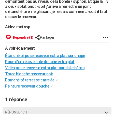
démontent pas au niveau de la bonde / syphon. Et que là il y
City break
Voyage de noces
Climat
Destinations
Voyage nature
Forum
+
a deux solutions : -soit j'arrive à remettre un joint
PHOTO
d'étanchéité en le glissant je ne sais comment; -soit il faut
casser le receveur.
GUIDES D'ACHAT
Aidez-moi svp....
BONS PLANS
CARTE DE VOEUX
Répondre (1)
Partager
Carte Bonne année
Carte Pâques
Carte de Noël
Carte Saint-Valentin
Carte d'anniversaire
DICTIONNAIRE
A voir également:
Étanchéité pose receveur extra plat sur chape
Biographies
Expressions
Dictionnaire
Citations
Proverbes
PROGRAMME TV
Pose d'un receveur de douche extra plat
Vidéo pose receveur extra plat sur dalle béton
COPAINS D'AVANT
Trace blanche receveur noir
Se connecter
Collèges
Universités
Service militaire
S'inscrire
Lycées
Primaires
Entreprises
Avis de recherche
AVIS DE DÉCÈS
Étanchéité terrasse carrelée
✓
Peinture receveur douche
✓
FORUM
Lifestyle
Sport
Television
Cinema
Bricolage
Culture
Auto
Voyage
1 réponse
RÉPONSE 1 / 1