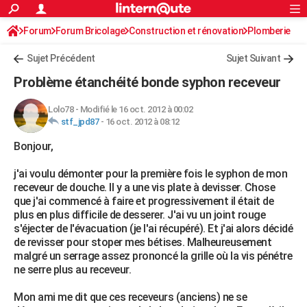
ACTUALITÉS
Forum
Forum Bricolage
Connexion
Construction et rénovation
S'inscrire
Plomberie
Rechercher
Société
Education
Villes
Politique
Faits Divers
Monde
+
SPORT
Sujet Précédent
Sujet Suivant
Football
Cyclisme
Forum
Coupe du monde 2026
Tennis
Rugby
CULTURE
Problème étanchéité bonde syphon receveur
TNT
Cinéma
Musique
Programme TV
Streaming
Sorties cinéma
+
FINANCE
Lolo78
-
Modifié le 16 oct. 2012 à 00:02
stf_jpd87
-
16 oct. 2012 à 08:12
Impôts
Immobilier
Banque
Crédit
Retraite
Epargne
Risques naturels par ville
Assurance
AUTO
Bonjour,
Réserver un essai
Berlines
Forum auto
Essais
Citadines
SUV
+
HIGH-TECH
j'ai voulu démonter pour la première fois le syphon de mon
Meilleur smartphone
Ordinateurs
Guide high-tech
Mobiles
Internet
Jeux vidéo
+
BRICOLAGE
receveur de douche. Il y a une vis plate à devisser. Chose
que j'ai commencé à faire et progressivement il était de
Aménagement intérieur
Cuisine
Jardinage
+
Forum
Extérieur
Salle de bains
Rangement
WEEK-END
plus en plus difficile de desserer. J'ai vu un joint rouge
s'éjecter de l'évacuation (je l'ai récupéré). Et j'ai alors décidé
Escapades
Expositions
Week-end nature
Guides de France
Patrimoine
Musées
+
LIFESTYLE
de revisser pour stoper mes bétises. Malheureusement
malgré un serrage assez prononcé la grille où la vis pénétre
Bien-être
Mode
+
Art de vivre
Loisirs
Modes de vie
SANTE
ne serre plus au receveur.
Guide de la santé
Médicaments
+
Alimentation
Maladies
Sommeil
VOYAGE
Mon ami me dit que ces receveurs (anciens) ne se