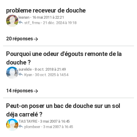
probleme receveur de douche
leanan
-
16 mai 2011 à 22:21
stf_frmu
-
21 déc. 2024 à 19:18
20 réponses
Pourquoi une odeur d'égouts remonte de la
douche ?
aurelide
-
8 oct. 2018 à 21:49
Kyan
-
30 oct. 2025 à 14:54
14 réponses
Peut-on poser un bac de douche sur un sol
déja carrelé ?
TASTAYRE
-
3 mai 2007 à 16:45
plombeer
-
3 mai 2007 à 16:45