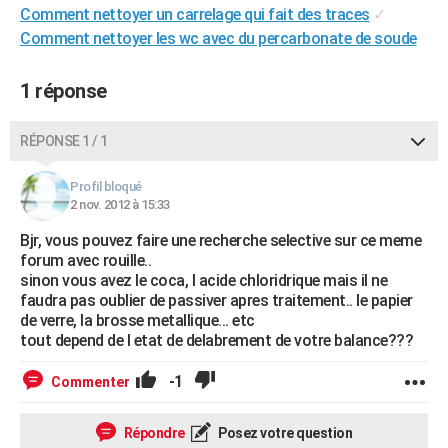
Comment nettoyer un carrelage qui fait des traces
✓
City break
Voyage de noces
Climat
Destinations
Voyage nature
Forum
+
PHOTO
Comment nettoyer les wc avec du percarbonate de soude
GUIDES D'ACHAT
1 réponse
BONS PLANS
RÉPONSE 1 / 1
CARTE DE VOEUX
Carte Bonne année
Carte Pâques
Carte de Noël
Carte Saint-Valentin
Carte d'anniversaire
DICTIONNAIRE
Profil bloqué
2 nov. 2012 à 15:33
Biographies
Expressions
Dictionnaire
Citations
Proverbes
PROGRAMME TV
Bjr, vous pouvez faire une recherche selective sur ce meme
forum avec rouille..
COPAINS D'AVANT
sinon vous avez le coca, l acide chloridrique mais il ne
faudra pas oublier de passiver apres traitement.. le papier
Se connecter
Collèges
Universités
Service militaire
S'inscrire
Lycées
Primaires
Entreprises
Avis de recherche
AVIS DE DÉCÈS
de verre, la brosse metallique... etc
tout depend de l etat de delabrement de votre balance???
FORUM
-1
Commenter
Lifestyle
Sport
Television
Cinema
Bricolage
Culture
Auto
Voyage
Répondre
Posez votre question