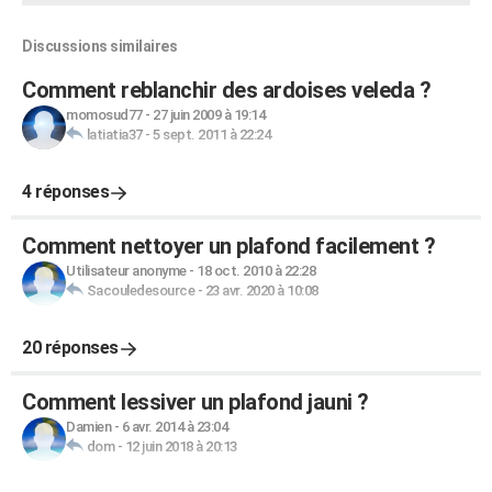
Discussions similaires
Comment reblanchir des ardoises veleda ?
momosud77
-
27 juin 2009 à 19:14
latiatia37
-
5 sept. 2011 à 22:24
4 réponses
Comment nettoyer un plafond facilement ?
Utilisateur anonyme
-
18 oct. 2010 à 22:28
Sacouledesource
-
23 avr. 2020 à 10:08
20 réponses
Comment lessiver un plafond jauni ?
Damien
-
6 avr. 2014 à 23:04
dom
-
12 juin 2018 à 20:13