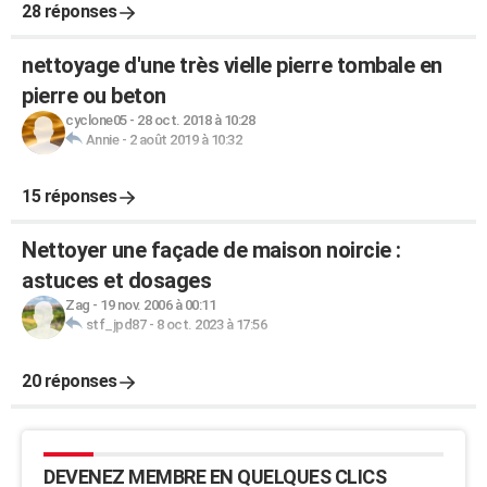
28 réponses
nettoyage d'une très vielle pierre tombale en
pierre ou beton
cyclone05
-
28 oct. 2018 à 10:28
Annie
-
2 août 2019 à 10:32
15 réponses
Nettoyer une façade de maison noircie :
astuces et dosages
Zag
-
19 nov. 2006 à 00:11
stf_jpd87
-
8 oct. 2023 à 17:56
20 réponses
DEVENEZ MEMBRE EN QUELQUES CLICS