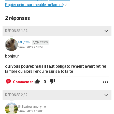
Papier peint sur meuble mélaminé
✓
City break
Voyage de noces
Climat
Destinations
Voyage nature
Forum
+
PHOTO
GUIDES D'ACHAT
2 réponses
BONS PLANS
RÉPONSE 1 / 2
CARTE DE VOEUX
stf_frmu
12 509
Carte Bonne année
Carte Pâques
Carte de Noël
Carte Saint-Valentin
Carte d'anniversaire
DICTIONNAIRE
5 nov. 2012 à 13:58
bonjour
Biographies
Expressions
Dictionnaire
Citations
Proverbes
PROGRAMME TV
oui vous pouvez mais il faut obligatoirement avant retirer
COPAINS D'AVANT
la fibre ou alors l'enduire sur sa totaité
Se connecter
Collèges
Universités
Service militaire
S'inscrire
Lycées
Primaires
Entreprises
Avis de recherche
AVIS DE DÉCÈS
0
Commenter
FORUM
RÉPONSE 2 / 2
Lifestyle
Sport
Television
Cinema
Bricolage
Culture
Auto
Voyage
Utilisateur anonyme
5 nov. 2012 à 14:00