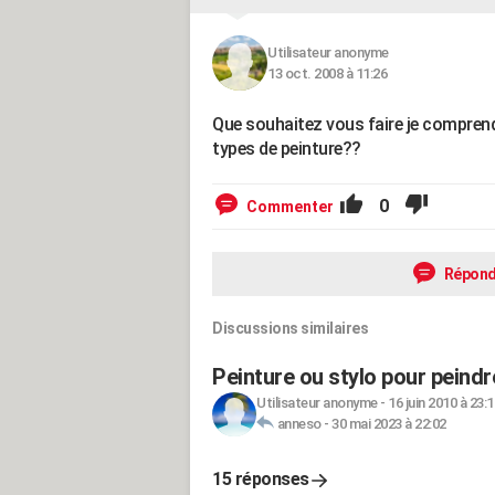
Utilisateur anonyme
13 oct. 2008 à 11:26
Que souhaitez vous faire je comprend
types de peinture??
0
Commenter
Répond
Discussions similaires
Peinture ou stylo pour peindr
Utilisateur anonyme
-
16 juin 2010 à 23:1
anneso
-
30 mai 2023 à 22:02
15 réponses