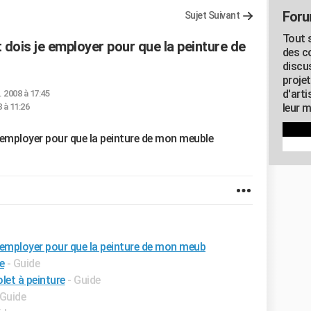
Foru
Sujet Suivant
Tout s
t dois je employer pour que la peinture de
des c
discu
proje
d'art
. 2008 à 17:45
 à 11:26
leur m
e employer pour que la peinture de mon meuble
e employer pour que la peinture de mon meub
e
- Guide
let à peinture
- Guide
 Guide