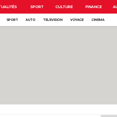
TUALITÉS
SPORT
CULTURE
FINANCE
A
SPORT
AUTO
TELEVISION
VOYAGE
CINEMA