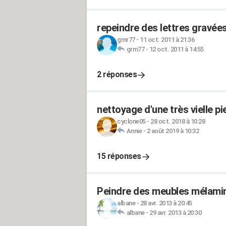
repeindre des lettres gravée
gmr77
-
11 oct. 2011 à 21:36
grm77
-
12 oct. 2011 à 14:55
2 réponses
nettoyage d'une très vielle p
cyclone05
-
28 oct. 2018 à 10:28
Annie
-
2 août 2019 à 10:32
15 réponses
Peindre des meubles mélaminé
albane
-
28 avr. 2013 à 20:45
albane
-
29 avr. 2013 à 20:30