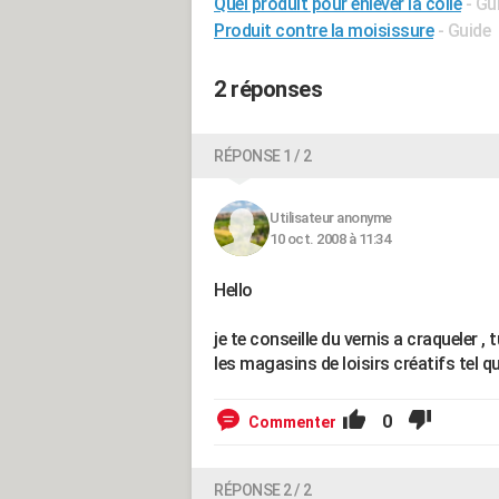
Quel produit pour enlever la colle
- Gu
Produit contre la moisissure
- Guide
2 réponses
RÉPONSE 1 / 2
Utilisateur anonyme
10 oct. 2008 à 11:34
Hello
je te conseille du vernis a craqueler 
les magasins de loisirs créatifs tel qu
0
Commenter
RÉPONSE 2 / 2