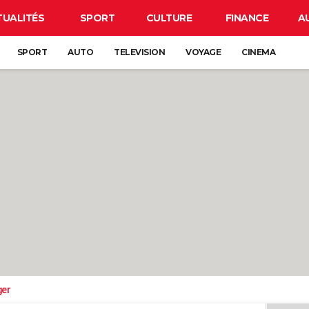
TUALITÉS
SPORT
CULTURE
FINANCE
A
SPORT
AUTO
TELEVISION
VOYAGE
CINEMA
ger