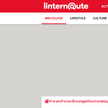
AC
BRICOLAGE
LIFESTYLE
CULTURE
Forum
Forum Bricolage
Electroména