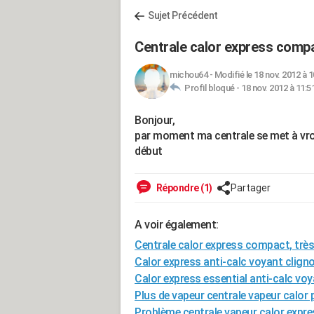
Sujet Précédent
Centrale calor express compa
michou64
-
Modifié le 18 nov. 2012 à 1
Profil bloqué -
18 nov. 2012 à 11:5
Bonjour,
par moment ma centrale se met à vromb
début
Répondre (1)
Partager
A voir également:
Centrale calor express compact, trè
Calor express anti-calc voyant clign
Calor express essential anti-calc voy
Plus de vapeur centrale vapeur calor 
Problème centrale vapeur calor expr