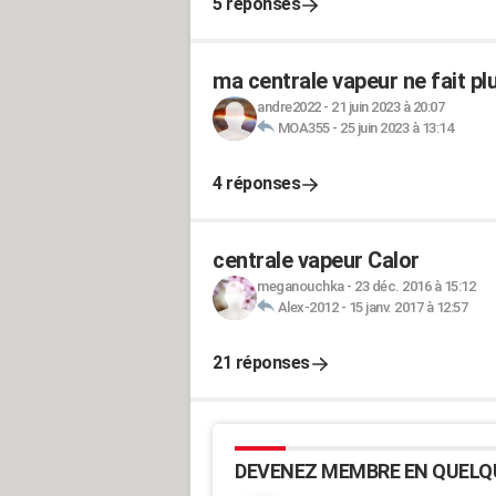
5 réponses
ma centrale vapeur ne fait pl
andre2022
-
21 juin 2023 à 20:07
MOA355
-
25 juin 2023 à 13:14
4 réponses
centrale vapeur Calor
meganouchka
-
23 déc. 2016 à 15:12
Alex-2012
-
15 janv. 2017 à 12:57
21 réponses
DEVENEZ MEMBRE EN QUELQ