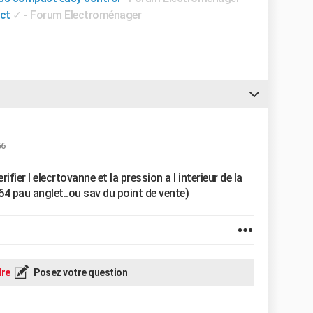
ct
✓
-
Forum Electroménager
56
ifier l elecrtovanne et la pression a l interieur de la
(64 pau anglet..ou sav du point de vente)
re
Posez votre question