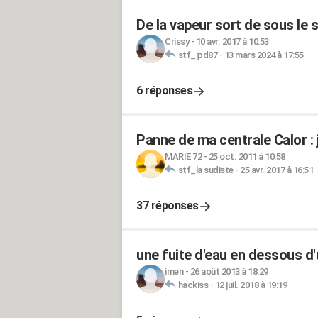
De la vapeur sort de sous le 
Crissy
-
10 avr. 2017 à 10:53
stf_jpd87
-
13 mars 2024 à 17:55
6 réponses
Panne de ma centrale Calor : j
MARIE 72
-
25 oct. 2011 à 10:58
stf_la sudiste
-
25 avr. 2017 à 16:51
37 réponses
une fuite d'eau en dessous d'
imen
-
26 août 2013 à 18:29
hackiss
-
12 juil. 2018 à 19:19