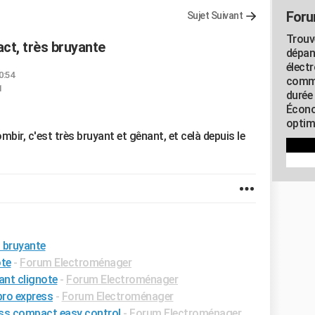
Foru
Sujet Suivant
Trouv
ct, très bruyante
dépan
élect
0:54
commu
1
durée
Écono
optimi
ir, c'est très bruyant et gênant, et celà depuis le
s bruyante
ote
-
Forum Electroménager
ant clignote
-
Forum Electroménager
pro express
-
Forum Electroménager
ess compact easy control
-
Forum Electroménager