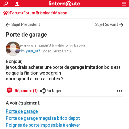
ACTUALITÉS
Forum
Forum Bricolage
Connexion
Maison
S'inscrire
Rechercher
Société
Education
Villes
Politique
Faits Divers
Monde
+
SPORT
Sujet Précédent
Sujet Suivant
Football
Cyclisme
Forum
Coupe du monde 2026
Tennis
Rugby
CULTURE
Porte de garage
TNT
Cinéma
Musique
Programme TV
Streaming
Sorties cinéma
+
FINANCE
marceau1
-
Modifié le 2 déc. 2012 à 17:29
ys09_stf
-
2 déc. 2012 à 17:58
Impôts
Immobilier
Banque
Crédit
Retraite
Epargne
Risques naturels par ville
Assurance
AUTO
Bonjour,
Réserver un essai
Berlines
Forum auto
Essais
Citadines
SUV
+
HIGH-TECH
je voudrais acheter une porte de garage imitation bois est
ce que la finition woodgrain
Meilleur smartphone
Ordinateurs
Guide high-tech
Mobiles
Internet
Jeux vidéo
+
BRICOLAGE
correspond à mes attentes ?
Aménagement intérieur
Cuisine
Jardinage
+
Forum
Extérieur
Salle de bains
Rangement
WEEK-END
Répondre (1)
Partager
Escapades
Expositions
Week-end nature
Guides de France
Patrimoine
Musées
+
LIFESTYLE
A voir également:
Porte de garage
Bien-être
Mode
+
Art de vivre
Loisirs
Modes de vie
SANTE
Porte de garage maguisa brico depot
Guide de la santé
Médicaments
+
Alimentation
Maladies
Sommeil
VOYAGE
Poignée de porte impossible à enlever