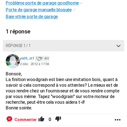
Problème porte de garage goodhome
✓
City break
Voyage de noces
Climat
Destinations
Voyage nature
Forum
+
PHOTO
Porte de garage manuelle bloquée
✓
Baie vitrée porte de garage
GUIDES D'ACHAT
BONS PLANS
1 réponse
CARTE DE VOEUX
RÉPONSE 1 / 1
Carte Bonne année
Carte Pâques
Carte de Noël
Carte Saint-Valentin
Carte d'anniversaire
DICTIONNAIRE
ys09_stf
430
Biographies
Expressions
Dictionnaire
Citations
Proverbes
2 déc. 2012 à 17:58
PROGRAMME TV
Bonsoir,
COPAINS D'AVANT
La finition woodgrain est bien une imitation bois, quant à
savoir si cela correspond à vos attentes? Le mieux est de
Se connecter
Collèges
Universités
Service militaire
S'inscrire
Lycées
Primaires
Entreprises
Avis de recherche
AVIS DE DÉCÈS
vous rendre chez un fournisseur et de vous rendre compte
par vous même. Tapez "woodgrain" sur votre moteur de
FORUM
recherche, peut-être cela vous aidera t-il!
Bonne soirée.
Lifestyle
Sport
Television
Cinema
Bricolage
Culture
Auto
Voyage
0
Commenter