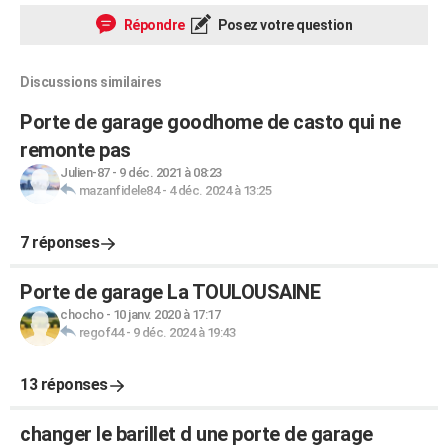
Répondre
Posez votre question
Discussions similaires
Porte de garage goodhome de casto qui ne
remonte pas
Julien-87
-
9 déc. 2021 à 08:23
mazanfidele84
-
4 déc. 2024 à 13:25
7 réponses
Porte de garage La TOULOUSAINE
chocho
-
10 janv. 2020 à 17:17
regof44
-
9 déc. 2024 à 19:43
13 réponses
changer le barillet d une porte de garage