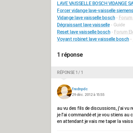
LAVE VAISSELLE BOSCH VIDANGE S
Forcer vidange lave-vaisselle siemen
Vidange lave vaisselle bosch
-
Forum 
Dégraissant lave vaisselle
- Guide
Reset lave vaisselle bosch
-
Forum El
Voyant robinet lave vaisselle bosch
-
1 réponse
RÉPONSE 1 / 1
frednpdc
29 déc. 2012 à 15:55
au vu des fils de discussions, j'ai vu
je l'ai commandé et je vou stiens au 
en attendant je vais me taper la vaissel