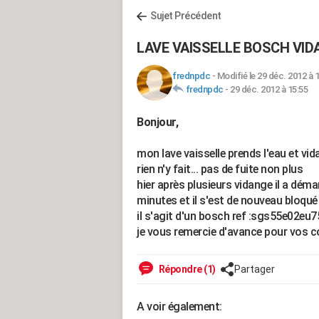
Sujet Précédent
LAVE VAISSELLE BOSCH VI
frednpdc
-
Modifié le 29 déc. 2012 à 
frednpdc
-
29 déc. 2012 à 15:55
Bonjour,
mon lave vaisselle prends l'eau et vida
rien n'y fait... pas de fuite non plus
hier après plusieurs vidange il a dém
minutes et il s'est de nouveau bloqué 
il s'agit d'un bosch ref :sgs55e02eu7
je vous remercie d'avance pour vos co
Répondre (1)
Partager
A voir également: