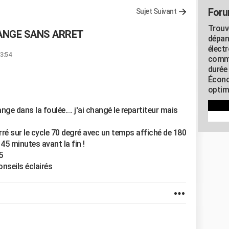
Foru
Sujet Suivant
Trouv
DANGE SANS ARRET
dépan
élect
13:54
commu
durée
Écono
optimi
nge dans la foulée.... j'ai changé le repartiteur mais
arré sur le cycle 70 degré avec un temps affiché de 180
45 minutes avant la fin !
5
nseils éclairés