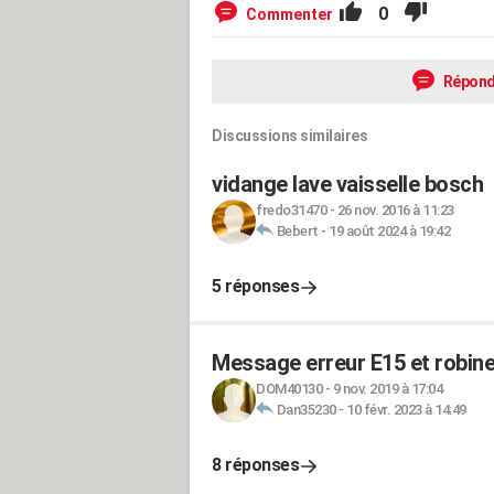
0
Commenter
Répond
Discussions similaires
vidange lave vaisselle bosch
fredo31470
-
26 nov. 2016 à 11:23
Bebert
-
19 août 2024 à 19:42
5 réponses
Message erreur E15 et robinet
DOM40130
-
9 nov. 2019 à 17:04
Dan35230
-
10 févr. 2023 à 14:49
8 réponses