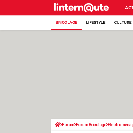
AC
BRICOLAGE
LIFESTYLE
CULTURE
Forum
Forum Bricolage
Electroména