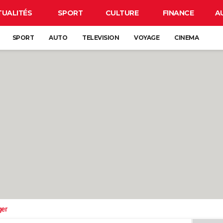
TUALITÉS
SPORT
CULTURE
FINANCE
A
SPORT
AUTO
TELEVISION
VOYAGE
CINEMA
ger