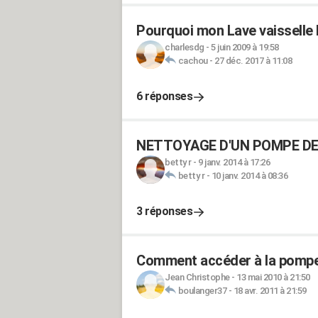
Pourquoi mon Lave vaisselle 
charlesdg
-
5 juin 2009 à 19:58
cachou
-
27 déc. 2017 à 11:08
6 réponses
NETTOYAGE D'UN POMPE DE
betty r
-
9 janv. 2014 à 17:26
betty r
-
10 janv. 2014 à 08:36
3 réponses
Comment accéder à la pompe 
Jean Christophe
-
13 mai 2010 à 21:50
boulanger37
-
18 avr. 2011 à 21:59