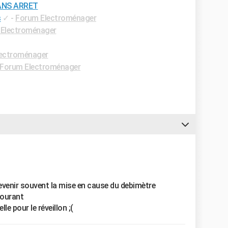
ANS ARRET
s
✓
-
Forum Electroménager
Electroménager
ectroménager
Forum Electroménager
 revenir souvent la mise en cause du debimètre
courant
le pour le réveillon ;(