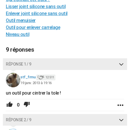
City break
Voyage de noces
Climat
Destinations
Voyage nature
Forum
+
Lisser joint silicone sans outil
PHOTO
Enlever joint silicone sans outil
GUIDES D'ACHAT
Outil menuisier
Outil pour enlever carrelage
BONS PLANS
Niveau outil
CARTE DE VOEUX
9 réponses
Carte Bonne année
Carte Pâques
Carte de Noël
Carte Saint-Valentin
Carte d'anniversaire
DICTIONNAIRE
RÉPONSE 1 / 9
Biographies
Expressions
Dictionnaire
Citations
Proverbes
PROGRAMME TV
stf_frmu
COPAINS D'AVANT
12 511
19 janv. 2013 à 19:16
Se connecter
Collèges
Universités
Service militaire
S'inscrire
Lycées
Primaires
Entreprises
Avis de recherche
AVIS DE DÉCÈS
un outil pour cintrer la tole !
FORUM
0
Lifestyle
Sport
Television
Cinema
Bricolage
Culture
Auto
Voyage
RÉPONSE 2 / 9