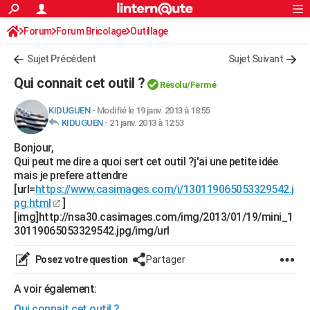
ACTUALITÉS
Forum
Forum Bricolage
Connexion
Outillage
S'inscrire
Rechercher
Société
Education
Villes
Politique
Faits Divers
Monde
+
SPORT
Sujet Précédent
Sujet Suivant
Football
Cyclisme
Forum
Coupe du monde 2026
Tennis
Rugby
CULTURE
Qui connait cet outil ?
Résolu/Fermé
TNT
Cinéma
Musique
Programme TV
Streaming
Sorties cinéma
+
FINANCE
KIDUGUEN
-
Modifié le 19 janv. 2013 à 18:55
KIDUGUEN
-
21 janv. 2013 à 12:53
Impôts
Immobilier
Banque
Crédit
Retraite
Epargne
Risques naturels par ville
Assurance
AUTO
Bonjour,
Réserver un essai
Berlines
Forum auto
Essais
Citadines
SUV
+
HIGH-TECH
Qui peut me dire a quoi sert cet outil ?j'ai une petite idée
mais je prefere attendre
Meilleur smartphone
Ordinateurs
Guide high-tech
Mobiles
Internet
Jeux vidéo
+
BRICOLAGE
[url=
https://www.casimages.com/i/130119065053329542.j
pg.html
]
Aménagement intérieur
Cuisine
Jardinage
+
Forum
Extérieur
Salle de bains
Rangement
WEEK-END
[img]http://nsa30.casimages.com/img/2013/01/19/mini_1
30119065053329542.jpg/img/url
Escapades
Expositions
Week-end nature
Guides de France
Patrimoine
Musées
+
LIFESTYLE
Posez votre question
Partager
Bien-être
Mode
+
Art de vivre
Loisirs
Modes de vie
SANTE
A voir également:
Guide de la santé
Médicaments
+
Alimentation
Maladies
Sommeil
VOYAGE
Qui connait cet outil ?