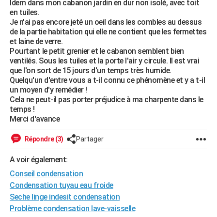
Idem dans mon cabanon jardin en dur non isolé, avec toit
City break
Voyage de noces
Climat
Destinations
Voyage nature
Forum
+
en tuiles.
PHOTO
Je n'ai pas encore jeté un oeil dans les combles au dessus
de la partie habitation qui elle ne contient que les fermettes
GUIDES D'ACHAT
et laine de verre.
Pourtant le petit grenier et le cabanon semblent bien
BONS PLANS
ventilés. Sous les tuiles et la porte l'air y circule. Il est vrai
que l'on sort de 15 jours d'un temps très humide.
CARTE DE VOEUX
Quelqu'un d'entre vous a t-il connu ce phénomène et y a t-il
Carte Bonne année
Carte Pâques
Carte de Noël
Carte Saint-Valentin
Carte d'anniversaire
un moyen d'y remédier !
DICTIONNAIRE
Cela ne peut-il pas porter préjudice à ma charpente dans le
Biographies
Expressions
Dictionnaire
Citations
Proverbes
temps !
PROGRAMME TV
Merci d'avance
COPAINS D'AVANT
Répondre (3)
Partager
Se connecter
Collèges
Universités
Service militaire
S'inscrire
Lycées
Primaires
Entreprises
Avis de recherche
AVIS DE DÉCÈS
A voir également:
FORUM
Conseil condensation
Condensation tuyau eau froide
Lifestyle
Sport
Television
Cinema
Bricolage
Culture
Auto
Voyage
Seche linge indesit condensation
Problème condensation lave-vaisselle