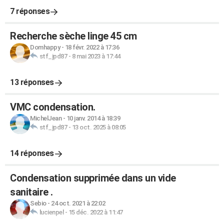
7 réponses
Recherche sèche linge 45 cm
Domhappy
-
18 févr. 2022 à 17:36
stf_jpd87
-
8 mai 2023 à 17:44
13 réponses
VMC condensation.
MichelJean
-
10 janv. 2014 à 18:39
stf_jpd87
-
13 oct. 2025 à 08:05
14 réponses
Condensation supprimée dans un vide
sanitaire .
Sebio
-
24 oct. 2021 à 22:02
lucienpel
-
15 déc. 2022 à 11:47