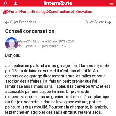
ACTUALITÉS
Forum
Forum Bricolage
Connexion
Construction et rénovation
S'inscrire
Rechercher
Société
Education
Villes
Politique
Faits Divers
Monde
+
SPORT
Charpente, toiture, combles
Sujet Précédent
Sujet Suivant
Football
Cyclisme
Forum
Coupe du monde 2026
Tennis
Rugby
CULTURE
Conseil condensation
TNT
Cinéma
Musique
Programme TV
Streaming
Sorties cinéma
+
FINANCE
ulysse31
-
Modifié le 30 janv. 2013 à 20:54
ulysse31 -
31 janv. 2013 à 19:37
Impôts
Immobilier
Banque
Crédit
Retraite
Epargne
Risques naturels par ville
Assurance
AUTO
Bonjour,
Réserver un essai
Berlines
Forum auto
Essais
Citadines
SUV
+
HIGH-TECH
J'ai réalisé un plafond à mon garage. Il est lambrissé, isolé
Meilleur smartphone
Ordinateurs
Guide high-tech
Mobiles
Internet
Jeux vidéo
+
BRICOLAGE
par 15 cm de laine de verre et il n'est pas chauffé. Au
dessus de ce garage directement sous les tuiles et pour
Aménagement intérieur
Cuisine
Jardinage
+
Forum
Extérieur
Salle de bains
Rangement
WEEK-END
stocker des affaires, j'ai fais un petit grenier que j'ai
lambrissé aussi mais sans l'isoler. Il fait environ 9m2 et est
Escapades
Expositions
Week-end nature
Guides de France
Patrimoine
Musées
+
LIFESTYLE
accessible par une trappe fermée. Or je viens de
m'apercevoir que dans ce grenier tout ce qui était plastique
Bien-être
Mode
+
Art de vivre
Loisirs
Modes de vie
SANTE
ou fer (ex: sachets, bidon de lave glace voiture, pot de
peinture...) était mouillé. Pourtant la charpente, le lambris,
Guide de la santé
Médicaments
+
Alimentation
Maladies
Sommeil
VOYAGE
le plancher en agglo et des sacs en tissu restent secs.