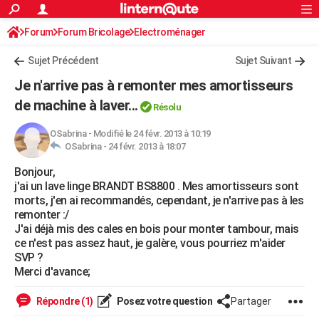
ACTUALITÉS
Forum
Forum Bricolage
Connexion
Electroménager
S'inscrire
Rechercher
Société
Education
Villes
Politique
Faits Divers
Monde
+
SPORT
Sujet Précédent
Sujet Suivant
Football
Cyclisme
Forum
Coupe du monde 2026
Tennis
Rugby
CULTURE
Je n'arrive pas à remonter mes amortisseurs
TNT
Cinéma
Musique
Programme TV
Streaming
Sorties cinéma
+
de machine à laver...
FINANCE
Résolu
Impôts
Immobilier
Banque
Crédit
Retraite
Epargne
Risques naturels par ville
Assurance
AUTO
OSabrina
-
Modifié le 24 févr. 2013 à 10:19
OSabrina -
24 févr. 2013 à 18:07
Réserver un essai
Berlines
Forum auto
Essais
Citadines
SUV
+
HIGH-TECH
Bonjour,
j'ai un lave linge BRANDT BS8800 . Mes amortisseurs sont
Meilleur smartphone
Ordinateurs
Guide high-tech
Mobiles
Internet
Jeux vidéo
+
BRICOLAGE
morts, j'en ai recommandés, cependant, je n'arrive pas à les
remonter :/
Aménagement intérieur
Cuisine
Jardinage
+
Forum
Extérieur
Salle de bains
Rangement
WEEK-END
J'ai déjà mis des cales en bois pour monter tambour, mais
ce n'est pas assez haut, je galère, vous pourriez m'aider
Escapades
Expositions
Week-end nature
Guides de France
Patrimoine
Musées
+
LIFESTYLE
SVP ?
Merci d'avance;
Bien-être
Mode
+
Art de vivre
Loisirs
Modes de vie
SANTE
Répondre (1)
Posez votre question
Partager
Guide de la santé
Médicaments
+
Alimentation
Maladies
Sommeil
VOYAGE