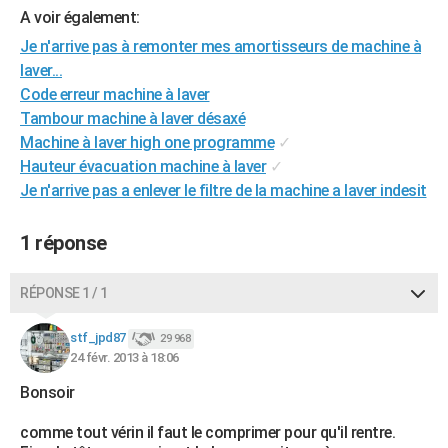
A voir également:
City break
Voyage de noces
Climat
Destinations
Voyage nature
Forum
+
PHOTO
Je n'arrive pas à remonter mes amortisseurs de machine à
GUIDES D'ACHAT
laver...
Code erreur machine à laver
BONS PLANS
Tambour machine à laver désaxé
Machine à laver high one programme
✓
CARTE DE VOEUX
Hauteur évacuation machine à laver
✓
Carte Bonne année
Carte Pâques
Carte de Noël
Carte Saint-Valentin
Carte d'anniversaire
DICTIONNAIRE
Je n'arrive pas a enlever le filtre de la machine a laver indesit
Biographies
Expressions
Dictionnaire
Citations
Proverbes
PROGRAMME TV
1 réponse
COPAINS D'AVANT
RÉPONSE 1 / 1
Se connecter
Collèges
Universités
Service militaire
S'inscrire
Lycées
Primaires
Entreprises
Avis de recherche
AVIS DE DÉCÈS
stf_jpd87
29 968
FORUM
24 févr. 2013 à 18:06
Lifestyle
Sport
Television
Cinema
Bricolage
Culture
Auto
Voyage
Bonsoir
comme tout vérin il faut le comprimer pour qu'il rentre.