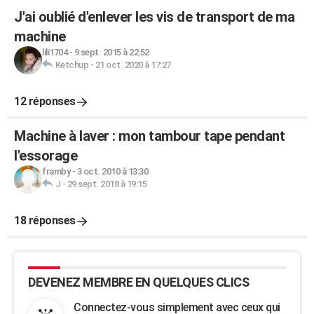
J'ai oublié d'enlever les vis de transport de ma
machine
lili1704
-
9 sept. 2015 à 22:52
Ketchup
-
21 oct. 2020 à 17:27
12 réponses
Machine à laver : mon tambour tape pendant
l'essorage
framby
-
3 oct. 2010 à 13:30
J
-
29 sept. 2018 à 19:15
18 réponses
DEVENEZ MEMBRE EN QUELQUES CLICS
Connectez-vous simplement avec ceux qui