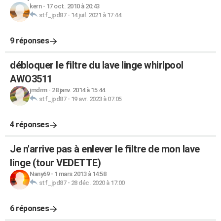
kern
-
17 oct. 2010 à 20:43
stf_jpd87
-
14 juil. 2021 à 17:44
9 réponses
débloquer le filtre du lave linge whirlpool
AWO3511
jmdrm
-
28 janv. 2014 à 15:44
stf_jpd87
-
19 avr. 2023 à 07:05
4 réponses
Je n'arrive pas à enlever le filtre de mon lave
linge (tour VEDETTE)
Nany69
-
1 mars 2013 à 14:58
stf_jpd87
-
28 déc. 2020 à 17:00
6 réponses