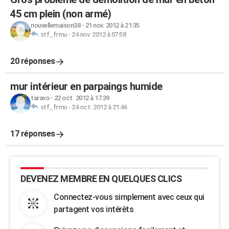
45 cm plein (non armé)
nouvellemaison38
-
21 nov. 2012 à 21:35
stf_frmu
-
24 nov. 2012 à 07:58
20 réponses
mur intérieur en parpaings humide
taravo
-
22 oct. 2012 à 17:39
stf_frmu
-
24 oct. 2012 à 21:46
17 réponses
DEVENEZ MEMBRE EN QUELQUES CLICS
Connectez-vous simplement avec ceux qui
partagent vos intérêts