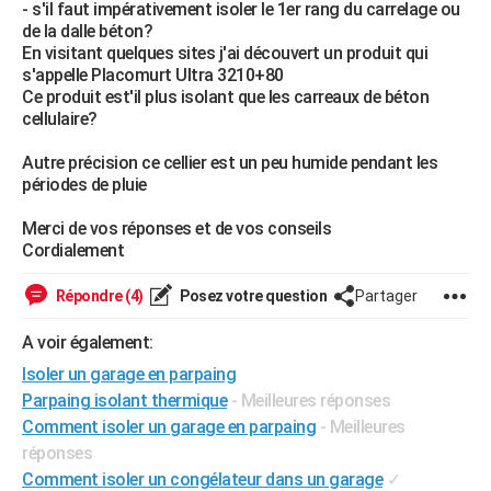
- s'il faut impérativement isoler le 1er rang du carrelage ou
City break
Voyage de noces
Climat
Destinations
Voyage nature
Forum
+
PHOTO
de la dalle béton?
En visitant quelques sites j'ai découvert un produit qui
GUIDES D'ACHAT
s'appelle Placomurt Ultra 3210+80
Ce produit est'il plus isolant que les carreaux de béton
BONS PLANS
cellulaire?
CARTE DE VOEUX
Autre précision ce cellier est un peu humide pendant les
périodes de pluie
Carte Bonne année
Carte Pâques
Carte de Noël
Carte Saint-Valentin
Carte d'anniversaire
DICTIONNAIRE
Merci de vos réponses et de vos conseils
Biographies
Expressions
Dictionnaire
Citations
Proverbes
PROGRAMME TV
Cordialement
COPAINS D'AVANT
Répondre (4)
Posez votre question
Partager
Se connecter
Collèges
Universités
Service militaire
S'inscrire
Lycées
Primaires
Entreprises
Avis de recherche
AVIS DE DÉCÈS
A voir également:
Isoler un garage en parpaing
FORUM
Parpaing isolant thermique
- Meilleures réponses
Lifestyle
Sport
Television
Cinema
Bricolage
Culture
Auto
Voyage
Comment isoler un garage en parpaing
- Meilleures
réponses
Comment isoler un congélateur dans un garage
✓