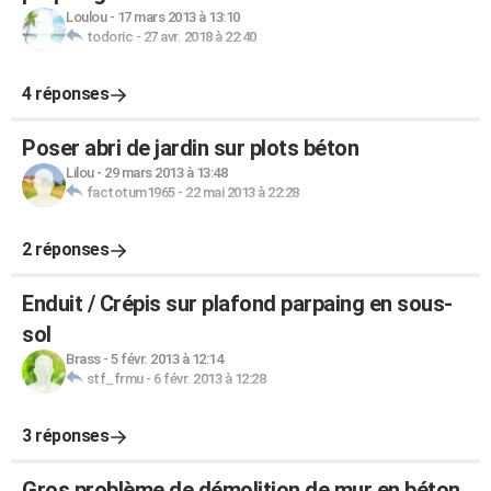
Loulou
-
17 mars 2013 à 13:10
todoric
-
27 avr. 2018 à 22:40
4 réponses
Poser abri de jardin sur plots béton
Lilou
-
29 mars 2013 à 13:48
factotum1965
-
22 mai 2013 à 22:28
2 réponses
Enduit / Crépis sur plafond parpaing en sous-
sol
Brass
-
5 févr. 2013 à 12:14
stf_frmu
-
6 févr. 2013 à 12:28
3 réponses
Gros problème de démolition de mur en béton