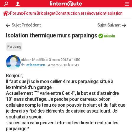
ACTUALITÉS
Forum
Forum Bricolage
Connexion
Construction et rénovation
S'inscrire
Isolation
Rechercher
Société
Education
Villes
Politique
Faits Divers
Monde
+
SPORT
Sujet Précédent
Sujet Suivant
Football
Cyclisme
Forum
Coupe du monde 2026
Tennis
Rugby
CULTURE
Isolation thermique murs parpaings
Résolu
TNT
Cinéma
Musique
Programme TV
Streaming
Sorties cinéma
+
FINANCE
Parpaing
Impôts
Immobilier
Banque
Crédit
Retraite
Epargne
Risques naturels par ville
Assurance
AUTO
okies
-
Modifié le 3 mars 2013 à 14:50
atlassaturn
-
4 mars 2013 à 18:41
Réserver un essai
Berlines
Forum auto
Essais
Citadines
SUV
+
HIGH-TECH
Bonjour,
Meilleur smartphone
Ordinateurs
Guide high-tech
Mobiles
Internet
Jeux vidéo
+
BRICOLAGE
Il faut que j'isole mon cellier 4 murs parpaings situé à
lextrémité d'un garage.
Aménagement intérieur
Cuisine
Jardinage
+
Forum
Extérieur
Salle de bains
Rangement
WEEK-END
Actuellement T° varie entre 0 et 4°, le but est d'atteindre
10° sans chauffage. Je penche pour carreaux béton
Escapades
Expositions
Week-end nature
Guides de France
Patrimoine
Musées
+
LIFESTYLE
cellulaire compte tenu de son pouvoir isolant et du fait que
je devrais y fixé des éléments de cuisine assez lourd. Je
Bien-être
Mode
+
Art de vivre
Loisirs
Modes de vie
SANTE
souhaitais savoir:
- si ces carreaux peuvent être collés directement sur les
Guide de la santé
Médicaments
+
Alimentation
Maladies
Sommeil
VOYAGE
parpaings?