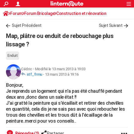
ACTUALITÉS
Forum
Forum Bricolage
Connexion
Construction et rénovation
S'inscrire
Rechercher
Société
Education
Villes
Politique
Faits Divers
Monde
+
SPORT
Peinture, Vernis, Tapissserie
Sujet Précédent
Sujet Suivant
Football
Cyclisme
Forum
Coupe du monde 2026
Tennis
Rugby
CULTURE
Map, plâtre ou enduit de rebouchage plus
TNT
Cinéma
Musique
Programme TV
Streaming
Sorties cinéma
+
lissage ?
FINANCE
Impôts
Immobilier
Banque
Crédit
Retraite
Epargne
Risques naturels par ville
Assurance
AUTO
Enduit
Réserver un essai
Berlines
Forum auto
Essais
Citadines
SUV
+
HIGH-TECH
Cédric
-
Modifié le 13 mars 2013 à 19:03
stf_frmu
-
13 mars 2013 à 19:16
Meilleur smartphone
Ordinateurs
Guide high-tech
Mobiles
Internet
Jeux vidéo
+
BRICOLAGE
Bonjour,
Je reprends un logement qui n'a pas été chauffé pendant
Aménagement intérieur
Cuisine
Jardinage
+
Forum
Extérieur
Salle de bains
Rangement
WEEK-END
deux ans ,donc dans un sale état !!
J'ai gratté la peinture qui s'écaillait et retirer des chevilles
Escapades
Expositions
Week-end nature
Guides de France
Patrimoine
Musées
+
LIFESTYLE
en quantité, cela dis je ne sais pas avec quoi reboucher les
trous des chevilles et les trous dût à l'écaillage de la
Bien-être
Mode
+
Art de vivre
Loisirs
Modes de vie
SANTE
peinture..merci pour vos conseils..
Guide de la santé
Médicaments
+
Alimentation
Maladies
Sommeil
VOYAGE
Répondre (1)
Partager