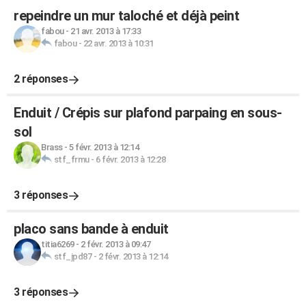
repeindre un mur taloché et déjà peint
fabou
-
21 avr. 2013 à 17:33
fabou
-
22 avr. 2013 à 10:31
2 réponses
Enduit / Crépis sur plafond parpaing en sous-
sol
Brass
-
5 févr. 2013 à 12:14
stf_frmu
-
6 févr. 2013 à 12:28
3 réponses
placo sans bande à enduit
titia6269
-
2 févr. 2013 à 09:47
stf_jpd87
-
2 févr. 2013 à 12:14
3 réponses