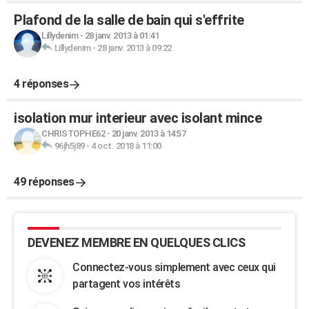
Plafond de la salle de bain qui s'effrite
Lillydenim
-
28 janv. 2013 à 01:41
Lillydenim
-
28 janv. 2013 à 09:22
4 réponses
isolation mur interieur avec isolant mince
CHRISTOPHE62
-
20 janv. 2013 à 14:57
96jh5j89
-
4 oct. 2018 à 11:00
49 réponses
DEVENEZ MEMBRE EN QUELQUES CLICS
Connectez-vous simplement avec ceux qui
partagent vos intérêts