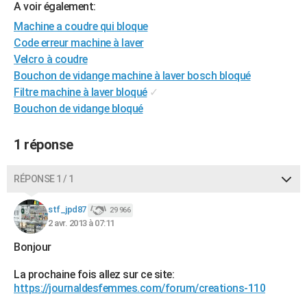
A voir également:
City break
Voyage de noces
Climat
Destinations
Voyage nature
Forum
+
PHOTO
Machine a coudre qui bloque
Code erreur machine à laver
GUIDES D'ACHAT
Velcro à coudre
BONS PLANS
Bouchon de vidange machine à laver bosch bloqué
Filtre machine à laver bloqué
✓
CARTE DE VOEUX
Bouchon de vidange bloqué
Carte Bonne année
Carte Pâques
Carte de Noël
Carte Saint-Valentin
Carte d'anniversaire
DICTIONNAIRE
1 réponse
Biographies
Expressions
Dictionnaire
Citations
Proverbes
PROGRAMME TV
RÉPONSE 1 / 1
COPAINS D'AVANT
Se connecter
Collèges
Universités
Service militaire
S'inscrire
Lycées
Primaires
Entreprises
Avis de recherche
stf_jpd87
29 966
AVIS DE DÉCÈS
2 avr. 2013 à 07:11
FORUM
Bonjour
Lifestyle
Sport
Television
Cinema
Bricolage
Culture
Auto
Voyage
La prochaine fois allez sur ce site:
https://journaldesfemmes.com/forum/creations-110