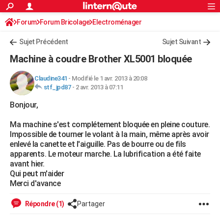
ACTUALITÉS
Forum
Forum Bricolage
Connexion
Electroménager
S'inscrire
Rechercher
Société
Education
Villes
Politique
Faits Divers
Monde
+
SPORT
Sujet Précédent
Sujet Suivant
Football
Cyclisme
Forum
Coupe du monde 2026
Tennis
Rugby
CULTURE
Machine à coudre Brother XL5001 bloquée
TNT
Cinéma
Musique
Programme TV
Streaming
Sorties cinéma
+
FINANCE
Claudine341
-
Modifié le 1 avr. 2013 à 20:08
stf_jpd87
-
2 avr. 2013 à 07:11
Impôts
Immobilier
Banque
Crédit
Retraite
Epargne
Risques naturels par ville
Assurance
AUTO
Bonjour,
Réserver un essai
Berlines
Forum auto
Essais
Citadines
SUV
+
HIGH-TECH
Ma machine s'est complétement bloquée en pleine couture.
Meilleur smartphone
Ordinateurs
Guide high-tech
Mobiles
Internet
Jeux vidéo
+
BRICOLAGE
Impossible de tourner le volant à la main, même après avoir
enlevé la canette et l'aiguille. Pas de bourre ou de fils
Aménagement intérieur
Cuisine
Jardinage
+
Forum
Extérieur
Salle de bains
Rangement
WEEK-END
apparents. Le moteur marche. La lubrification a été faite
avant hier.
Escapades
Expositions
Week-end nature
Guides de France
Patrimoine
Musées
+
LIFESTYLE
Qui peut m'aider
Merci d'avance
Bien-être
Mode
+
Art de vivre
Loisirs
Modes de vie
SANTE
Répondre (1)
Partager
Guide de la santé
Médicaments
+
Alimentation
Maladies
Sommeil
VOYAGE