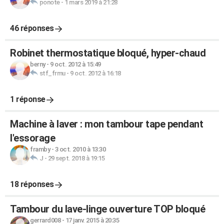
ponote
-
1 mars 2019 à 21:28
46 réponses
Robinet thermostatique bloqué, hyper-chaud
berny
-
9 oct. 2012 à 15:49
stf_frmu
-
9 oct. 2012 à 16:18
1 réponse
Machine à laver : mon tambour tape pendant
l'essorage
framby
-
3 oct. 2010 à 13:30
J
-
29 sept. 2018 à 19:15
18 réponses
Tambour du lave-linge ouverture TOP bloqué
gerrard008
-
17 janv. 2015 à 20:35