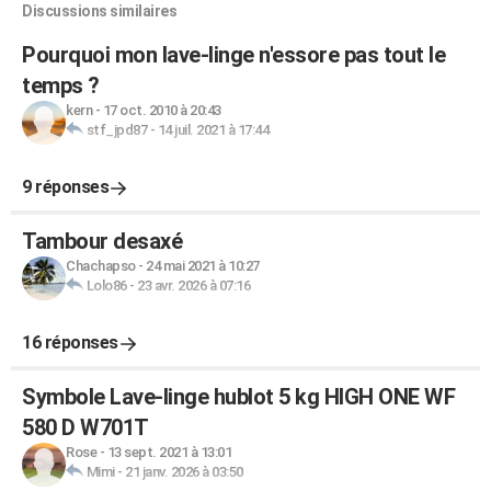
Discussions similaires
Pourquoi mon lave-linge n'essore pas tout le
temps ?
kern
-
17 oct. 2010 à 20:43
stf_jpd87
-
14 juil. 2021 à 17:44
9 réponses
Tambour desaxé
Chachapso
-
24 mai 2021 à 10:27
Lolo86
-
23 avr. 2026 à 07:16
16 réponses
Symbole Lave-linge hublot 5 kg HIGH ONE WF
580 D W701T
Rose
-
13 sept. 2021 à 13:01
Mimi
-
21 janv. 2026 à 03:50