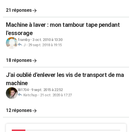
21 réponses
Machine à laver : mon tambour tape pendant
l'essorage
framby
-
3 oct. 2010 à 13:30
J
-
29 sept. 2018 à 19:15
18 réponses
J'ai oublié d'enlever les vis de transport de ma
machine
lili1704
-
9 sept. 2015 à 22:52
Ketchup
-
21 oct. 2020 à 17:27
12 réponses