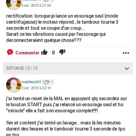
3 avr. 2013 à 21:34
rectification: lorsque je lance un essorage seul (mode
centrifugeuse) le moteur répond , le tambour tourne 3
seconde et tout se coupe d'un coup...
Serait ce les vibrations causé par l'essorage qui
deconnecteraient quelque chose???
0
Commenter
RÉPONSE 12 / 13
mathieu341
1
3 avr. 2013 à 22:19
j'ai tenté un reset de la MAL en appuyant qlq secondes sur
le bouton START puis j'ai relancé un essorage seul et ho
"miracle" elle a fait son essorage complet!!!!
fier et content j'ai tenté un lavage... mais là les minutes
durent des heures et le tambouir tourne 3 seconde de tps
en tps...