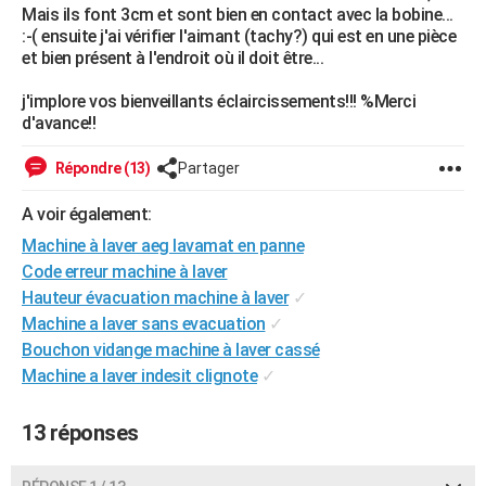
Mais ils font 3cm et sont bien en contact avec la bobine...
City break
Voyage de noces
Climat
Destinations
Voyage nature
Forum
+
PHOTO
:-( ensuite j'ai vérifier l'aimant (tachy?) qui est en une pièce
et bien présent à l'endroit où il doit être...
GUIDES D'ACHAT
j'implore vos bienveillants éclaircissements!!! %Merci
BONS PLANS
d'avance!!
CARTE DE VOEUX
Répondre (13)
Partager
Carte Bonne année
Carte Pâques
Carte de Noël
Carte Saint-Valentin
Carte d'anniversaire
DICTIONNAIRE
A voir également:
Biographies
Expressions
Dictionnaire
Citations
Proverbes
Machine à laver aeg lavamat en panne
PROGRAMME TV
Code erreur machine à laver
COPAINS D'AVANT
Hauteur évacuation machine à laver
✓
Machine a laver sans evacuation
✓
Se connecter
Collèges
Universités
Service militaire
S'inscrire
Lycées
Primaires
Entreprises
Avis de recherche
AVIS DE DÉCÈS
Bouchon vidange machine à laver cassé
Machine a laver indesit clignote
✓
FORUM
Lifestyle
Sport
Television
Cinema
Bricolage
Culture
Auto
Voyage
13 réponses