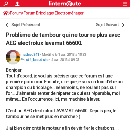
ACTUALITÉS
Forum
Forum Bricolage
Connexion
Electroménager
S'inscrire
Rechercher
Société
Education
Villes
Politique
Faits Divers
Monde
+
SPORT
Sujet Précédent
Sujet Suivant
Football
Cyclisme
Forum
Coupe du monde 2026
Tennis
Rugby
CULTURE
Problème de tambour qui ne tourne plus avec
TNT
Cinéma
Musique
Programme TV
Streaming
Sorties cinéma
+
AEG electrolux lavamat 66600.
FINANCE
Impôts
Immobilier
Banque
Crédit
Retraite
Epargne
Risques naturels par ville
Assurance
AUTO
mathieu341
-
Modifié le 1 avr. 2013 à 10:33
stf_la sudiste
-
4 avr. 2013 à 09:23
Réserver un essai
Berlines
Forum auto
Essais
Citadines
SUV
+
HIGH-TECH
Bonjour,
Tout d'abord, je voulais préciser que ce forum est une
Meilleur smartphone
Ordinateurs
Guide high-tech
Mobiles
Internet
Jeux vidéo
+
BRICOLAGE
première pour moi. Ensuite, dire que je suis un loin d'être un
champion du bricolage... néanmoins, ne roulant pas sur
Aménagement intérieur
Cuisine
Jardinage
+
Forum
Extérieur
Salle de bains
Rangement
WEEK-END
l'or... J'aimerais tenter de réparer ce qui est réparable, moi
même... En l'occurrence, ici, ma machine à laver.
Escapades
Expositions
Week-end nature
Guides de France
Patrimoine
Musées
+
LIFESTYLE
C'est un AEG electrolux LAVAMAT 66600. Depuis peu, le
Bien-être
Mode
+
Art de vivre
Loisirs
Modes de vie
SANTE
tambour ne se met plus en marche :-(
Guide de la santé
Médicaments
+
Alimentation
Maladies
Sommeil
VOYAGE
J'ai bien démonté le moteur afin de vérifier le charbons,...