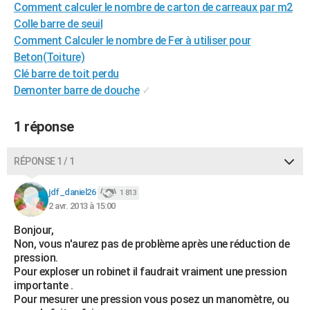
Comment calculer le nombre de carton de carreaux par m2
City break
Voyage de noces
Climat
Destinations
Voyage nature
Forum
+
PHOTO
Colle barre de seuil
Comment Calculer le nombre de Fer à utiliser pour
GUIDES D'ACHAT
Beton(Toiture)
BONS PLANS
Clé barre de toit perdu
Demonter barre de douche
✓
CARTE DE VOEUX
1 réponse
Carte Bonne année
Carte Pâques
Carte de Noël
Carte Saint-Valentin
Carte d'anniversaire
DICTIONNAIRE
Biographies
Expressions
Dictionnaire
Citations
Proverbes
PROGRAMME TV
RÉPONSE 1 / 1
COPAINS D'AVANT
jdf_daniel26
1 813
2 avr. 2013 à 15:00
Se connecter
Collèges
Universités
Service militaire
S'inscrire
Lycées
Primaires
Entreprises
Avis de recherche
AVIS DE DÉCÈS
Bonjour,
FORUM
Non, vous n'aurez pas de problème après une réduction de
pression.
Lifestyle
Sport
Television
Cinema
Bricolage
Culture
Auto
Voyage
Pour exploser un robinet il faudrait vraiment une pression
importante .
Pour mesurer une pression vous posez un manomètre, ou