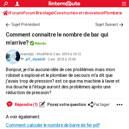
ACTUALITÉS
Forum
Forum Bricolage
Connexion
Construction et rénovation
S'inscrire
Plomberie
Rechercher
Société
Education
Villes
Politique
Faits Divers
Monde
+
SPORT
Sujet Précédent
Sujet Suivant
Football
Cyclisme
Forum
Coupe du monde 2026
Tennis
Rugby
CULTURE
Comment connaitre le nombre de bar qui
TNT
Cinéma
Musique
Programme TV
Streaming
Sorties cinéma
+
m'arrive?
FINANCE
Résolu
Impôts
Immobilier
Banque
Crédit
Retraite
Epargne
Risques naturels par ville
Assurance
AUTO
mamidjo
-
Modifié le 2 avr. 2013 à 14:12
jdf_daniel26
-
2 avr. 2013 à 15:00
Réserver un essai
Berlines
Forum auto
Essais
Citadines
SUV
+
HIGH-TECH
Bonjour, je n'ai aucune idée de ces problèmes mais mon
robinet a explosé et le plombier de secours m'a dit que
Meilleur smartphone
Ordinateurs
Guide high-tech
Mobiles
Internet
Jeux vidéo
+
BRICOLAGE
j'avais trop de pression? est ce que ma machine à laver et
ma douche à l'étage auront des problèmes après une
Aménagement intérieur
Cuisine
Jardinage
+
Forum
Extérieur
Salle de bains
Rangement
WEEK-END
réduction de pression?
Escapades
Expositions
Week-end nature
Guides de France
Patrimoine
Musées
+
LIFESTYLE
Répondre (1)
Posez votre question
Partager
Bien-être
Mode
+
Art de vivre
Loisirs
Modes de vie
SANTE
A voir également:
Guide de la santé
Médicaments
+
Alimentation
Maladies
Sommeil
VOYAGE
Comment calculer le nombre de barre de fer pdf