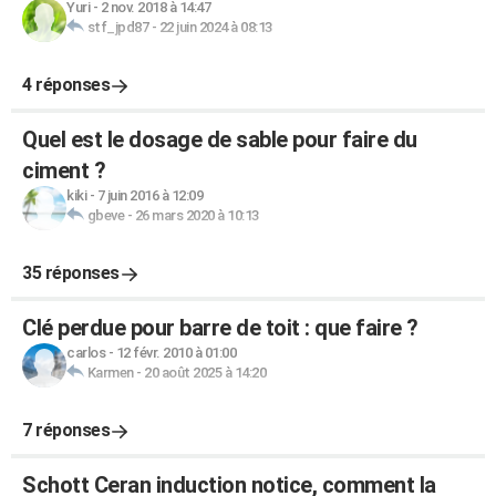
Yuri
-
2 nov. 2018 à 14:47
stf_jpd87
-
22 juin 2024 à 08:13
4 réponses
Quel est le dosage de sable pour faire du
ciment ?
kiki
-
7 juin 2016 à 12:09
gbeve
-
26 mars 2020 à 10:13
35 réponses
Clé perdue pour barre de toit : que faire ?
carlos
-
12 févr. 2010 à 01:00
Karmen
-
20 août 2025 à 14:20
7 réponses
Schott Ceran induction notice, comment la