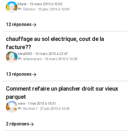
Marie
-
15 mars 2013 à 15:03
fabrice
-
13 janv. 2016 à 12:09
12 réponses
chauffage au sol electrique, cout de la
facture??
loka0505
-
13 mars 2013 à 22:47
atlassaturn
-
16 mars 2013 à 16:38
13 réponses
Comment refaire un plancher droit sur vieux
parquet
vava
-
1 mai 2013 à 18:31
Rochat1
-
27 juin 2013 à 16:35
2 réponses