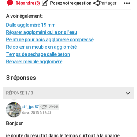
Répondre (3)
Posez votre question
Partager
City break
Voyage de noces
Climat
Destinations
Voyage nature
Forum
+
PHOTO
A voir également:
GUIDES D'ACHAT
Dalle aggloméré 19 mm
Réparer aggloméré qui a pris l'eau
BONS PLANS
Peinture pour bois aggloméré compressé
CARTE DE VOEUX
Relooker un meuble en aggloméré
Temps de sechage dalle beton
Carte Bonne année
Carte Pâques
Carte de Noël
Carte Saint-Valentin
Carte d'anniversaire
DICTIONNAIRE
Réparer meuble aggloméré
Biographies
Expressions
Dictionnaire
Citations
Proverbes
PROGRAMME TV
3 réponses
COPAINS D'AVANT
Se connecter
Collèges
Universités
Service militaire
S'inscrire
Lycées
Primaires
Entreprises
Avis de recherche
RÉPONSE 1 / 3
AVIS DE DÉCÈS
FORUM
stf_jpd87
29 946
4 avr. 2013 à 16:41
Lifestyle
Sport
Television
Cinema
Bricolage
Culture
Auto
Voyage
Bonjour
je doute du résultat dans le temps surtout à la charge