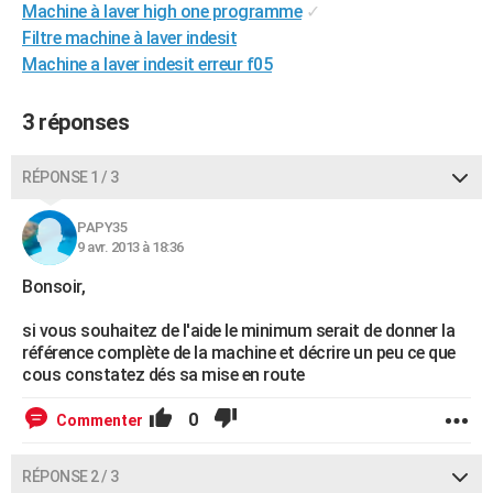
Machine à laver high one programme
✓
City break
Voyage de noces
Climat
Destinations
Voyage nature
Forum
+
PHOTO
Filtre machine à laver indesit
Machine a laver indesit erreur f05
GUIDES D'ACHAT
BONS PLANS
3 réponses
CARTE DE VOEUX
RÉPONSE 1 / 3
Carte Bonne année
Carte Pâques
Carte de Noël
Carte Saint-Valentin
Carte d'anniversaire
DICTIONNAIRE
PAPY35
Biographies
Expressions
Dictionnaire
Citations
Proverbes
9 avr. 2013 à 18:36
PROGRAMME TV
Bonsoir,
COPAINS D'AVANT
si vous souhaitez de l'aide le minimum serait de donner la
Se connecter
Collèges
Universités
Service militaire
S'inscrire
Lycées
Primaires
Entreprises
Avis de recherche
AVIS DE DÉCÈS
référence complète de la machine et décrire un peu ce que
cous constatez dés sa mise en route
FORUM
0
Commenter
Lifestyle
Sport
Television
Cinema
Bricolage
Culture
Auto
Voyage
RÉPONSE 2 / 3