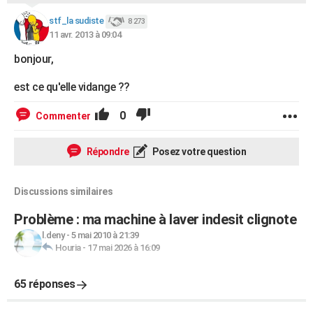
stf_la sudiste
8 273
11 avr. 2013 à 09:04
bonjour,
est ce qu'elle vidange ??
0
Commenter
Répondre
Posez votre question
Discussions similaires
Problème : ma machine à laver indesit clignote
l.deny
-
5 mai 2010 à 21:39
Houria
-
17 mai 2026 à 16:09
65 réponses