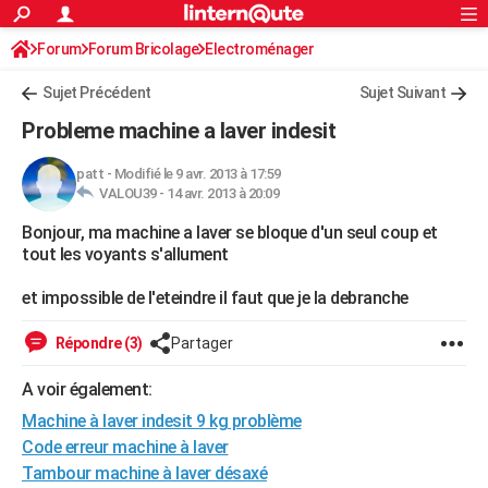
ACTUALITÉS
Forum
Forum Bricolage
Connexion
Electroménager
S'inscrire
Rechercher
Société
Education
Villes
Politique
Faits Divers
Monde
+
SPORT
Sujet Précédent
Sujet Suivant
Football
Cyclisme
Forum
Coupe du monde 2026
Tennis
Rugby
CULTURE
Probleme machine a laver indesit
TNT
Cinéma
Musique
Programme TV
Streaming
Sorties cinéma
+
FINANCE
patt
-
Modifié le 9 avr. 2013 à 17:59
VALOU39 -
14 avr. 2013 à 20:09
Impôts
Immobilier
Banque
Crédit
Retraite
Epargne
Risques naturels par ville
Assurance
AUTO
Bonjour, ma machine a laver se bloque d'un seul coup et
Réserver un essai
Berlines
Forum auto
Essais
Citadines
SUV
+
HIGH-TECH
tout les voyants s'allument
Meilleur smartphone
Ordinateurs
Guide high-tech
Mobiles
Internet
Jeux vidéo
+
BRICOLAGE
et impossible de l'eteindre il faut que je la debranche
Aménagement intérieur
Cuisine
Jardinage
+
Forum
Extérieur
Salle de bains
Rangement
WEEK-END
Répondre (3)
Partager
Escapades
Expositions
Week-end nature
Guides de France
Patrimoine
Musées
+
LIFESTYLE
A voir également:
Machine à laver indesit 9 kg problème
Bien-être
Mode
+
Art de vivre
Loisirs
Modes de vie
SANTE
Code erreur machine à laver
Guide de la santé
Médicaments
+
Alimentation
Maladies
Sommeil
VOYAGE
Tambour machine à laver désaxé