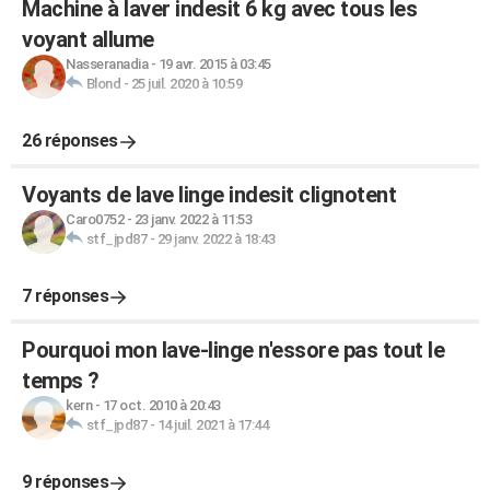
Machine à laver indesit 6 kg avec tous les
voyant allume
Nasseranadia
-
19 avr. 2015 à 03:45
Blond
-
25 juil. 2020 à 10:59
26 réponses
Voyants de lave linge indesit clignotent
Caro0752
-
23 janv. 2022 à 11:53
stf_jpd87
-
29 janv. 2022 à 18:43
7 réponses
Pourquoi mon lave-linge n'essore pas tout le
temps ?
kern
-
17 oct. 2010 à 20:43
stf_jpd87
-
14 juil. 2021 à 17:44
9 réponses