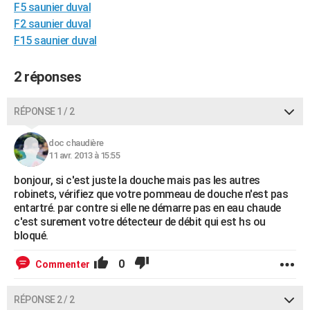
F5 saunier duval
City break
Voyage de noces
Climat
Destinations
Voyage nature
Forum
+
PHOTO
F2 saunier duval
F15 saunier duval
GUIDES D'ACHAT
BONS PLANS
2 réponses
CARTE DE VOEUX
RÉPONSE 1 / 2
Carte Bonne année
Carte Pâques
Carte de Noël
Carte Saint-Valentin
Carte d'anniversaire
DICTIONNAIRE
doc chaudière
Biographies
Expressions
Dictionnaire
Citations
Proverbes
11 avr. 2013 à 15:55
PROGRAMME TV
bonjour, si c'est juste la douche mais pas les autres
COPAINS D'AVANT
robinets, vérifiez que votre pommeau de douche n'est pas
entartré. par contre si elle ne démarre pas en eau chaude
Se connecter
Collèges
Universités
Service militaire
S'inscrire
Lycées
Primaires
Entreprises
Avis de recherche
AVIS DE DÉCÈS
c'est surement votre détecteur de débit qui est hs ou
bloqué.
FORUM
0
Commenter
Lifestyle
Sport
Television
Cinema
Bricolage
Culture
Auto
Voyage
RÉPONSE 2 / 2