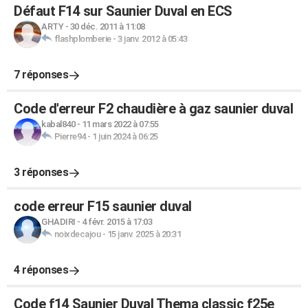
Défaut F14 sur Saunier Duval en ECS
ARTY
-
30 déc. 2011 à 11:08
flashplomberie
-
3 janv. 2012 à 05:43
7 réponses
Code d'erreur F2 chaudière à gaz saunier duval
kabal840
-
11 mars 2022 à 07:55
Pierre94
-
1 juin 2024 à 06:25
3 réponses
code erreur F15 saunier duval
GHADIRI
-
4 févr. 2015 à 17:03
noixdecajou
-
15 janv. 2025 à 20:31
4 réponses
Code f14 Saunier Duval Thema classic f25e