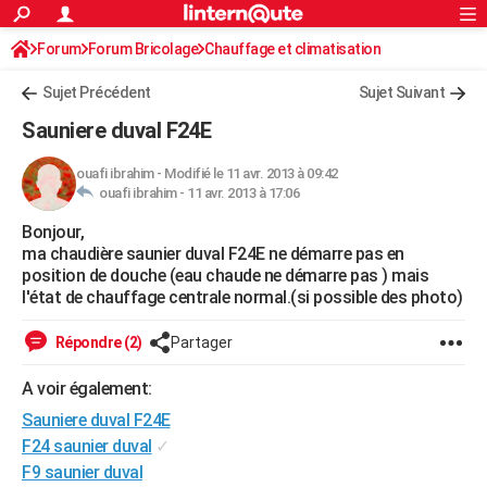
ACTUALITÉS
Forum
Forum Bricolage
Connexion
Chauffage et climatisation
S'inscrire
Rechercher
Société
Education
Villes
Politique
Faits Divers
Monde
+
SPORT
Sujet Précédent
Sujet Suivant
Football
Cyclisme
Forum
Coupe du monde 2026
Tennis
Rugby
CULTURE
Sauniere duval F24E
TNT
Cinéma
Musique
Programme TV
Streaming
Sorties cinéma
+
FINANCE
ouafi ibrahim
-
Modifié le 11 avr. 2013 à 09:42
ouafi ibrahim -
11 avr. 2013 à 17:06
Impôts
Immobilier
Banque
Crédit
Retraite
Epargne
Risques naturels par ville
Assurance
AUTO
Bonjour,
Réserver un essai
Berlines
Forum auto
Essais
Citadines
SUV
+
HIGH-TECH
ma chaudière saunier duval F24E ne démarre pas en
position de douche (eau chaude ne démarre pas ) mais
Meilleur smartphone
Ordinateurs
Guide high-tech
Mobiles
Internet
Jeux vidéo
+
BRICOLAGE
l'état de chauffage centrale normal.(si possible des photo)
Aménagement intérieur
Cuisine
Jardinage
+
Forum
Extérieur
Salle de bains
Rangement
WEEK-END
Répondre (2)
Partager
Escapades
Expositions
Week-end nature
Guides de France
Patrimoine
Musées
+
LIFESTYLE
A voir également:
Sauniere duval F24E
Bien-être
Mode
+
Art de vivre
Loisirs
Modes de vie
SANTE
F24 saunier duval
✓
Guide de la santé
Médicaments
+
Alimentation
Maladies
Sommeil
VOYAGE
F9 saunier duval