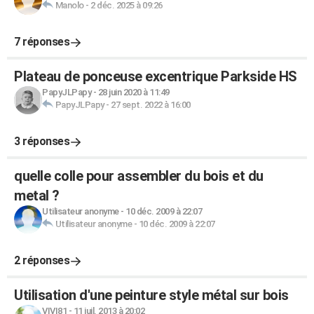
Manolo
-
2 déc. 2025 à 09:26
7 réponses
Plateau de ponceuse excentrique Parkside HS
PapyJLPapy
-
28 juin 2020 à 11:49
PapyJLPapy
-
27 sept. 2022 à 16:00
3 réponses
quelle colle pour assembler du bois et du
metal ?
Utilisateur anonyme
-
10 déc. 2009 à 22:07
Utilisateur anonyme
-
10 déc. 2009 à 22:07
2 réponses
Utilisation d'une peinture style métal sur bois
VIVI81
-
11 juil. 2013 à 20:02