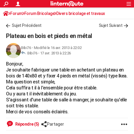
ACTUALITÉS
Forum
Forum Bricolage
Connexion
Divers bricolage et travaux
S'inscrire
Rechercher
Société
Education
Villes
Politique
Faits Divers
Monde
+
SPORT
Sujet Précédent
Sujet Suivant
Football
Cyclisme
Forum
Coupe du monde 2026
Tennis
Rugby
CULTURE
Plateau en bois et pieds en métal
TNT
Cinéma
Musique
Programme TV
Streaming
Sorties cinéma
+
FINANCE
Bibi76
-
Modifié le 16 avr. 2013 à 22:02
Bibi76 -
17 avr. 2013 à 22:26
Impôts
Immobilier
Banque
Crédit
Retraite
Epargne
Risques naturels par ville
Assurance
AUTO
Bonjour,
Réserver un essai
Berlines
Forum auto
Essais
Citadines
SUV
+
HIGH-TECH
Je souhaite fabriquer une table en achetant un plateau en
bois de 140x80 et y fixer 4 pieds en métal (vissés) type Ikea.
Meilleur smartphone
Ordinateurs
Guide high-tech
Mobiles
Internet
Jeux vidéo
+
BRICOLAGE
Ma question est simple,
Cela suffira t il à l'ensemble pour être stable.
Aménagement intérieur
Cuisine
Jardinage
+
Forum
Extérieur
Salle de bains
Rangement
WEEK-END
Ou y aura t il inévitablement du jeu.
S'agissant d'une table de salle à manger, je souhaite qu'elle
Escapades
Expositions
Week-end nature
Guides de France
Patrimoine
Musées
+
LIFESTYLE
soit très stable.
Merci de vos conseils éclairés.
Bien-être
Mode
+
Art de vivre
Loisirs
Modes de vie
SANTE
Répondre (5)
Partager
Guide de la santé
Médicaments
+
Alimentation
Maladies
Sommeil
VOYAGE