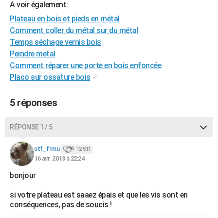
A voir également:
City break
Voyage de noces
Climat
Destinations
Voyage nature
Forum
+
PHOTO
Plateau en bois et pieds en métal
Comment coller du métal sur du métal
GUIDES D'ACHAT
Temps séchage vernis bois
BONS PLANS
Peindre metal
Comment réparer une porte en bois enfoncée
CARTE DE VOEUX
Placo sur ossature bois
✓
Carte Bonne année
Carte Pâques
Carte de Noël
Carte Saint-Valentin
Carte d'anniversaire
DICTIONNAIRE
5 réponses
Biographies
Expressions
Dictionnaire
Citations
Proverbes
PROGRAMME TV
RÉPONSE 1 / 5
COPAINS D'AVANT
Se connecter
Collèges
Universités
Service militaire
S'inscrire
Lycées
Primaires
Entreprises
Avis de recherche
stf_frmu
12 511
AVIS DE DÉCÈS
16 avr. 2013 à 22:24
FORUM
bonjour
Lifestyle
Sport
Television
Cinema
Bricolage
Culture
Auto
Voyage
si votre plateau est saaez épais et que les vis sont en
conséquences, pas de soucis !