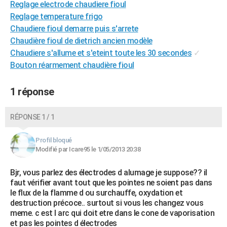
Reglage electrode chaudiere fioul
City break
Voyage de noces
Climat
Destinations
Voyage nature
Forum
+
PHOTO
Reglage temperature frigo
Chaudiere fioul demarre puis s'arrete
GUIDES D'ACHAT
Chaudière fioul de dietrich ancien modèle
Chaudiere s'allume et s'eteint toute les 30 secondes
✓
BONS PLANS
Bouton réarmement chaudière fioul
CARTE DE VOEUX
1 réponse
Carte Bonne année
Carte Pâques
Carte de Noël
Carte Saint-Valentin
Carte d'anniversaire
DICTIONNAIRE
Biographies
Expressions
Dictionnaire
Citations
Proverbes
PROGRAMME TV
RÉPONSE 1 / 1
COPAINS D'AVANT
Profil bloqué
Modifié par Icare95 le 1/05/2013 20:38
Se connecter
Collèges
Universités
Service militaire
S'inscrire
Lycées
Primaires
Entreprises
Avis de recherche
AVIS DE DÉCÈS
Bjr, vous parlez des électrodes d alumage je suppose?? il
FORUM
faut vérifier avant tout que les pointes ne soient pas dans
le flux de la flamme d ou surchauffe, oxydation et
Lifestyle
Sport
Television
Cinema
Bricolage
Culture
Auto
Voyage
destruction précoce.. surtout si vous les changez vous
meme. c est l arc qui doit etre dans le cone de vaporisation
et pas les pointes d électrodes