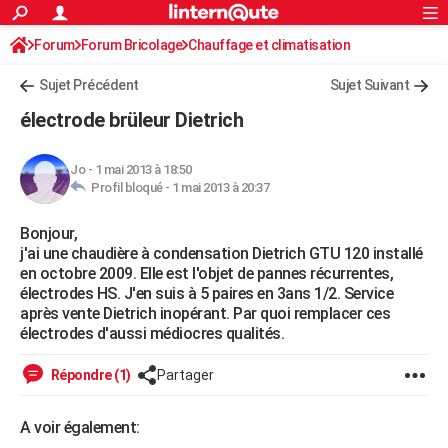
ACTUALITÉS
Forum
Forum Bricolage
Connexion
Chauffage et climatisation
S'inscrire
Rechercher
Société
Education
Villes
Politique
Faits Divers
Monde
+
SPORT
Sujet Précédent
Sujet Suivant
Football
Cyclisme
Forum
Coupe du monde 2026
Tennis
Rugby
CULTURE
électrode brüleur Dietrich
TNT
Cinéma
Musique
Programme TV
Streaming
Sorties cinéma
+
FINANCE
Jo
-
1 mai 2013 à 18:50
Impôts
Immobilier
Banque
Crédit
Retraite
Epargne
Risques naturels par ville
Assurance
AUTO
Profil bloqué -
1 mai 2013 à 20:37
Réserver un essai
Berlines
Forum auto
Essais
Citadines
SUV
+
HIGH-TECH
Bonjour,
j'ai une chaudière à condensation Dietrich GTU 120 installé
Meilleur smartphone
Ordinateurs
Guide high-tech
Mobiles
Internet
Jeux vidéo
+
BRICOLAGE
en octobre 2009. Elle est l'objet de pannes récurrentes,
électrodes HS. J'en suis à 5 paires en 3ans 1/2. Service
Aménagement intérieur
Cuisine
Jardinage
+
Forum
Extérieur
Salle de bains
Rangement
WEEK-END
après vente Dietrich inopérant. Par quoi remplacer ces
électrodes d'aussi médiocres qualités.
Escapades
Expositions
Week-end nature
Guides de France
Patrimoine
Musées
+
LIFESTYLE
Répondre (1)
Partager
Bien-être
Mode
+
Art de vivre
Loisirs
Modes de vie
SANTE
A voir également:
Guide de la santé
Médicaments
+
Alimentation
Maladies
Sommeil
VOYAGE