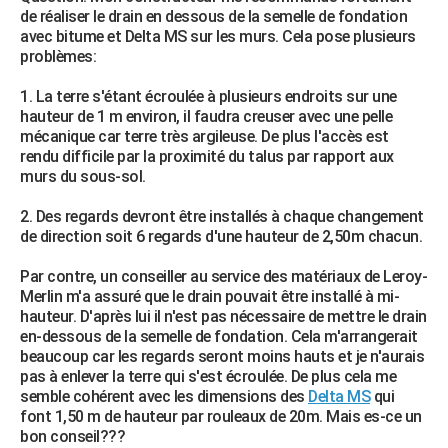
de réaliser le drain en dessous de la semelle de fondation
City break
Voyage de noces
Climat
Destinations
Voyage nature
Forum
+
PHOTO
avec bitume et Delta MS sur les murs. Cela pose plusieurs
problèmes:
GUIDES D'ACHAT
1. La terre s'étant écroulée à plusieurs endroits sur une
BONS PLANS
hauteur de 1 m environ, il faudra creuser avec une pelle
mécanique car terre très argileuse. De plus l'accès est
CARTE DE VOEUX
rendu difficile par la proximité du talus par rapport aux
murs du sous-sol.
Carte Bonne année
Carte Pâques
Carte de Noël
Carte Saint-Valentin
Carte d'anniversaire
DICTIONNAIRE
2. Des regards devront être installés à chaque changement
Biographies
Expressions
Dictionnaire
Citations
Proverbes
PROGRAMME TV
de direction soit 6 regards d'une hauteur de 2,50m chacun.
COPAINS D'AVANT
Par contre, un conseiller au service des matériaux de Leroy-
Merlin m'a assuré que le drain pouvait être installé à mi-
Se connecter
Collèges
Universités
Service militaire
S'inscrire
Lycées
Primaires
Entreprises
Avis de recherche
AVIS DE DÉCÈS
hauteur. D'après lui il n'est pas nécessaire de mettre le drain
en-dessous de la semelle de fondation. Cela m'arrangerait
FORUM
beaucoup car les regards seront moins hauts et je n'aurais
pas à enlever la terre qui s'est écroulée. De plus cela me
Lifestyle
Sport
Television
Cinema
Bricolage
Culture
Auto
Voyage
semble cohérent avec les dimensions des
Delta MS
qui
font 1,50 m de hauteur par rouleaux de 20m. Mais es-ce un
bon conseil???