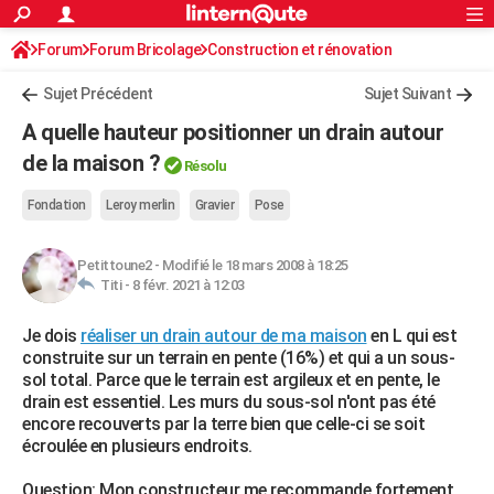
ACTUALITÉS
Forum
Forum Bricolage
Connexion
Construction et rénovation
S'inscrire
Rechercher
Société
Education
Villes
Politique
Faits Divers
Monde
+
SPORT
Sujet Précédent
Sujet Suivant
Football
Cyclisme
Forum
Coupe du monde 2026
Tennis
Rugby
CULTURE
A quelle hauteur positionner un drain autour
TNT
Cinéma
Musique
Programme TV
Streaming
Sorties cinéma
+
de la maison ?
FINANCE
Résolu
Impôts
Immobilier
Banque
Crédit
Retraite
Epargne
Risques naturels par ville
Assurance
AUTO
Fondation
Leroy merlin
Gravier
Pose
Réserver un essai
Berlines
Forum auto
Essais
Citadines
SUV
+
HIGH-TECH
Petittoune2
-
Modifié le 18 mars 2008 à 18:25
Titi -
8 févr. 2021 à 12:03
Meilleur smartphone
Ordinateurs
Guide high-tech
Mobiles
Internet
Jeux vidéo
+
BRICOLAGE
Je dois
réaliser un drain autour de ma maison
en L qui est
Aménagement intérieur
Cuisine
Jardinage
+
Forum
Extérieur
Salle de bains
Rangement
WEEK-END
construite sur un terrain en pente (16%) et qui a un sous-
sol total. Parce que le terrain est argileux et en pente, le
Escapades
Expositions
Week-end nature
Guides de France
Patrimoine
Musées
+
LIFESTYLE
drain est essentiel. Les murs du sous-sol n'ont pas été
encore recouverts par la terre bien que celle-ci se soit
Bien-être
Mode
+
Art de vivre
Loisirs
Modes de vie
SANTE
écroulée en plusieurs endroits.
Guide de la santé
Médicaments
+
Alimentation
Maladies
Sommeil
VOYAGE
Question: Mon constructeur me recommande fortement