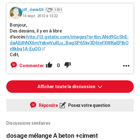
jdf_daniel26
1 811
16 sept. 2012 à 13:22
Bonjour,
Des dessins, il y en à libre
d'accès:
http://t3.gstatic.com/images?q=tbn:ANd9GcShE-
daAEdhNX6mYebwVu8Lu_BagSP65kv3D6tefXWKaEPlbO
v8kbq1A-EuQQ
Cdlt,
0
Commenter
Afficher toute la discussion
Répondre
Posez votre question
Discussions similaires
dosage mélange A beton +ciment