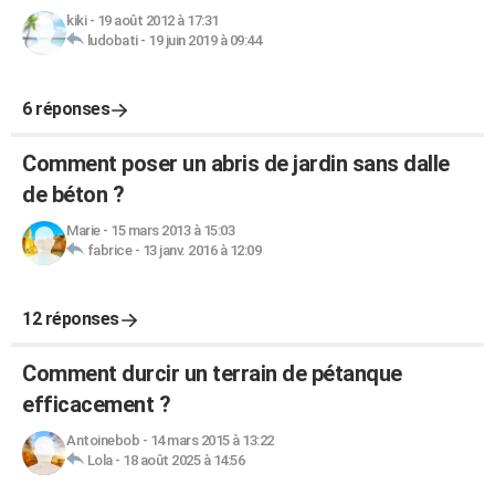
kiki
-
19 août 2012 à 17:31
ludobati
-
19 juin 2019 à 09:44
6 réponses
Comment poser un abris de jardin sans dalle
de béton ?
Marie
-
15 mars 2013 à 15:03
fabrice
-
13 janv. 2016 à 12:09
12 réponses
Comment durcir un terrain de pétanque
efficacement ?
Antoinebob
-
14 mars 2015 à 13:22
Lola
-
18 août 2025 à 14:56