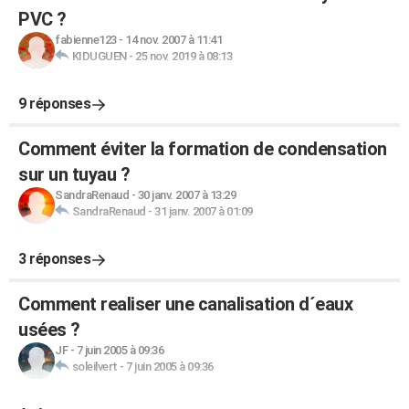
PVC ?
fabienne123
-
14 nov. 2007 à 11:41
KIDUGUEN
-
25 nov. 2019 à 08:13
9 réponses
Comment éviter la formation de condensation
sur un tuyau ?
SandraRenaud
-
30 janv. 2007 à 13:29
SandraRenaud
-
31 janv. 2007 à 01:09
3 réponses
Comment realiser une canalisation d´eaux
usées ?
JF
-
7 juin 2005 à 09:36
soleilvert
-
7 juin 2005 à 09:36