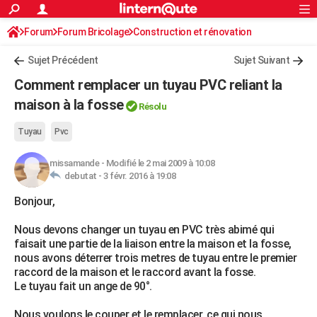
ACTUALITÉS
Forum
Forum Bricolage
Connexion
Construction et rénovation
S'inscrire
Rechercher
Société
Education
Villes
Politique
Faits Divers
Monde
+
SPORT
Sujet Précédent
Sujet Suivant
Football
Cyclisme
Forum
Coupe du monde 2026
Tennis
Rugby
CULTURE
Comment remplacer un tuyau PVC reliant la
TNT
Cinéma
Musique
Programme TV
Streaming
Sorties cinéma
+
maison à la fosse
FINANCE
Résolu
Impôts
Immobilier
Banque
Crédit
Retraite
Epargne
Risques naturels par ville
Assurance
AUTO
Tuyau
Pvc
Réserver un essai
Berlines
Forum auto
Essais
Citadines
SUV
+
HIGH-TECH
missamande
-
Modifié le 2 mai 2009 à 10:08
debutat -
3 févr. 2016 à 19:08
Meilleur smartphone
Ordinateurs
Guide high-tech
Mobiles
Internet
Jeux vidéo
+
BRICOLAGE
Bonjour,
Aménagement intérieur
Cuisine
Jardinage
+
Forum
Extérieur
Salle de bains
Rangement
WEEK-END
Nous devons changer un tuyau en PVC très abimé qui
faisait une partie de la liaison entre la maison et la fosse,
Escapades
Expositions
Week-end nature
Guides de France
Patrimoine
Musées
+
LIFESTYLE
nous avons déterrer trois metres de tuyau entre le premier
raccord de la maison et le raccord avant la fosse.
Bien-être
Mode
+
Art de vivre
Loisirs
Modes de vie
SANTE
Le tuyau fait un ange de 90°.
Guide de la santé
Médicaments
+
Alimentation
Maladies
Sommeil
VOYAGE
Nous voulons le couper et le remplacer, ce qui nous