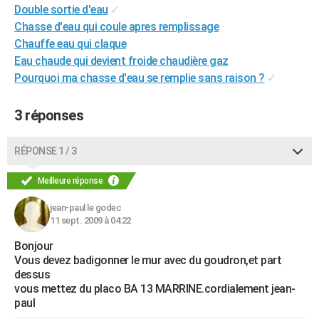
Double sortie d'eau
✓
City break
Voyage de noces
Climat
Destinations
Voyage nature
Forum
+
PHOTO
Chasse d'eau qui coule apres remplissage
Chauffe eau qui claque
GUIDES D'ACHAT
Eau chaude qui devient froide chaudière gaz
BONS PLANS
Pourquoi ma chasse d'eau se remplie sans raison ?
✓
CARTE DE VOEUX
3 réponses
Carte Bonne année
Carte Pâques
Carte de Noël
Carte Saint-Valentin
Carte d'anniversaire
DICTIONNAIRE
RÉPONSE 1 / 3
Biographies
Expressions
Dictionnaire
Citations
Proverbes
PROGRAMME TV
Meilleure réponse
COPAINS D'AVANT
jean-paul le godec
Se connecter
Collèges
Universités
Service militaire
S'inscrire
Lycées
Primaires
Entreprises
Avis de recherche
AVIS DE DÉCÈS
11 sept. 2009 à 04:22
Bonjour
FORUM
Vous devez badigonner le mur avec du goudron,et part
Lifestyle
Sport
Television
Cinema
Bricolage
Culture
Auto
Voyage
dessus
vous mettez du placo BA 13 MARRINE.cordialement jean-
paul