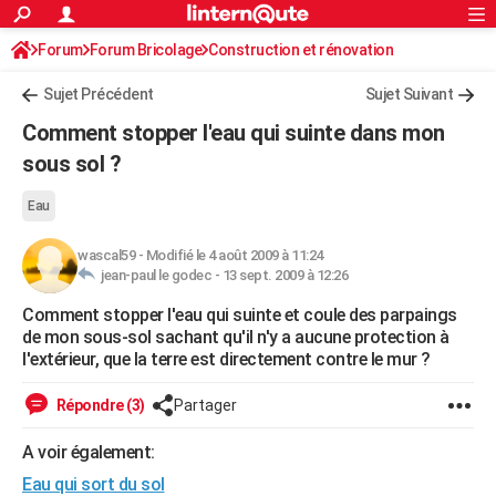
ACTUALITÉS
Forum
Forum Bricolage
Connexion
Construction et rénovation
S'inscrire
Rechercher
Société
Education
Villes
Politique
Faits Divers
Monde
+
SPORT
Sujet Précédent
Sujet Suivant
Football
Cyclisme
Forum
Coupe du monde 2026
Tennis
Rugby
CULTURE
Comment stopper l'eau qui suinte dans mon
TNT
Cinéma
Musique
Programme TV
Streaming
Sorties cinéma
+
sous sol ?
FINANCE
Impôts
Immobilier
Banque
Crédit
Retraite
Epargne
Risques naturels par ville
Assurance
AUTO
Eau
Réserver un essai
Berlines
Forum auto
Essais
Citadines
SUV
+
HIGH-TECH
wascal59
-
Modifié le 4 août 2009 à 11:24
jean-paul le godec -
13 sept. 2009 à 12:26
Meilleur smartphone
Ordinateurs
Guide high-tech
Mobiles
Internet
Jeux vidéo
+
BRICOLAGE
Comment stopper l'eau qui suinte et coule des parpaings
de mon sous-sol sachant qu'il n'y a aucune protection à
Aménagement intérieur
Cuisine
Jardinage
+
Forum
Extérieur
Salle de bains
Rangement
WEEK-END
l'extérieur, que la terre est directement contre le mur ?
Escapades
Expositions
Week-end nature
Guides de France
Patrimoine
Musées
+
LIFESTYLE
Répondre (3)
Partager
Bien-être
Mode
+
Art de vivre
Loisirs
Modes de vie
SANTE
A voir également:
Guide de la santé
Médicaments
+
Alimentation
Maladies
Sommeil
VOYAGE
Eau qui sort du sol