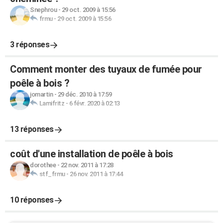
Snephrou
-
29 oct. 2009 à 15:56
frmu
-
29 oct. 2009 à 15:56
3 réponses
Comment monter des tuyaux de fumée pour
poêle à bois ?
jomartin
-
29 déc. 2010 à 17:59
Lamifritz
-
6 févr. 2020 à 02:13
13 réponses
coût d'une installation de poêle à bois
dorothee
-
22 nov. 2011 à 17:28
stf_frmu
-
26 nov. 2011 à 17:44
10 réponses