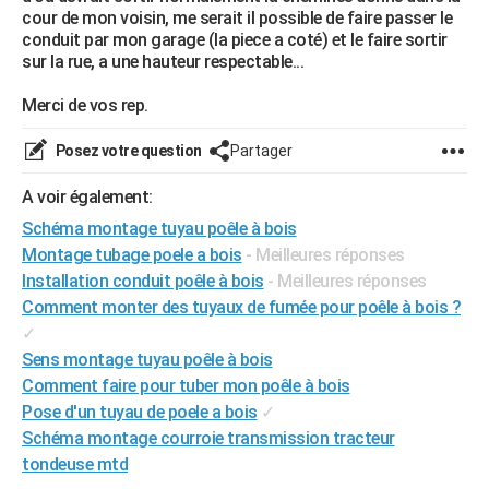
cour de mon voisin, me serait il possible de faire passer le
City break
Voyage de noces
Climat
Destinations
Voyage nature
Forum
+
PHOTO
conduit par mon garage (la piece a coté) et le faire sortir
sur la rue, a une hauteur respectable...
GUIDES D'ACHAT
Merci de vos rep.
BONS PLANS
Posez votre question
Partager
CARTE DE VOEUX
A voir également:
Carte Bonne année
Carte Pâques
Carte de Noël
Carte Saint-Valentin
Carte d'anniversaire
DICTIONNAIRE
Schéma montage tuyau poêle à bois
Biographies
Expressions
Dictionnaire
Citations
Proverbes
PROGRAMME TV
Montage tubage poele a bois
- Meilleures réponses
Installation conduit poêle à bois
- Meilleures réponses
COPAINS D'AVANT
Comment monter des tuyaux de fumée pour poêle à bois ?
Se connecter
Collèges
Universités
Service militaire
S'inscrire
Lycées
Primaires
Entreprises
Avis de recherche
✓
AVIS DE DÉCÈS
Sens montage tuyau poêle à bois
FORUM
Comment faire pour tuber mon poêle à bois
Pose d'un tuyau de poele a bois
✓
Lifestyle
Sport
Television
Cinema
Bricolage
Culture
Auto
Voyage
Schéma montage courroie transmission tracteur
tondeuse mtd