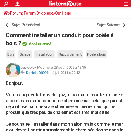
ACTUALITÉS
Forum
Forum Bricolage
Connexion
Outillage
S'inscrire
Rechercher
Société
Education
Villes
Politique
Faits Divers
Monde
+
SPORT
Sujet Précédent
Sujet Suivant
Football
Cyclisme
Forum
Coupe du monde 2026
Tennis
Rugby
CULTURE
Comment installer un conduit pour poêle à
TNT
Cinéma
Musique
Programme TV
Streaming
Sorties cinéma
+
bois ?
FINANCE
Résolu/Fermé
Impôts
Immobilier
Banque
Crédit
Retraite
Epargne
Risques naturels par ville
Assurance
AUTO
Bois
Garage
Installation
Raccordement
Poêle à bois
Réserver un essai
Berlines
Forum auto
Essais
Citadines
SUV
+
HIGH-TECH
casiopie
-
Modifié le 28 août 2006 à 15:15
Daniel LOISON
-
4 juil. 2011 à 20:42
Meilleur smartphone
Ordinateurs
Guide high-tech
Mobiles
Internet
Jeux vidéo
+
BRICOLAGE
Bonjour,
Aménagement intérieur
Cuisine
Jardinage
+
Forum
Extérieur
Salle de bains
Rangement
WEEK-END
Vu les augmentations du gaz, je souhaite monter un poele
a bois mais sans conduit de cheminée car celui que j'ai est
Escapades
Expositions
Week-end nature
Guides de France
Patrimoine
Musées
+
LIFESTYLE
déjà utilisé par une vraie cheminée en pierre mais qui ne
produit que tres peu de chaleur et est tres mal situé.
Bien-être
Mode
+
Art de vivre
Loisirs
Modes de vie
SANTE
Je souhaite l'installer dans mon salon mais comme le mur
Guide de la santé
Médicaments
+
Alimentation
Maladies
Sommeil
VOYAGE
d'ou devrait sortir normalement la cheminée donne dans la