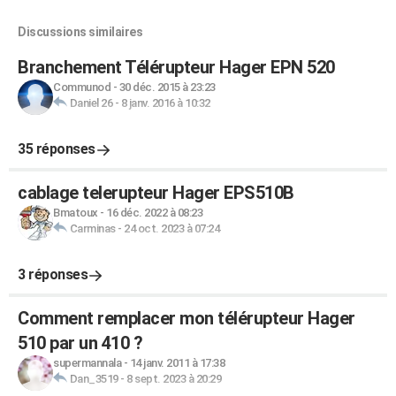
Discussions similaires
Branchement Télérupteur Hager EPN 520
Communod
-
30 déc. 2015 à 23:23
Daniel 26
-
8 janv. 2016 à 10:32
35 réponses
cablage telerupteur Hager EPS510B
Bmatoux
-
16 déc. 2022 à 08:23
Carminas
-
24 oct. 2023 à 07:24
3 réponses
Comment remplacer mon télérupteur Hager
510 par un 410 ?
supermannala
-
14 janv. 2011 à 17:38
Dan_3519
-
8 sept. 2023 à 20:29