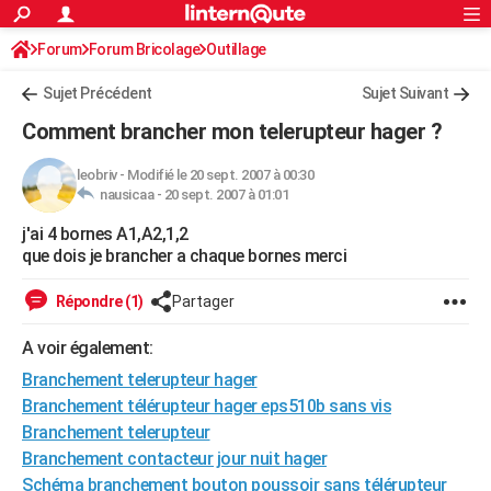
ACTUALITÉS
Forum
Forum Bricolage
Connexion
Outillage
S'inscrire
Rechercher
Société
Education
Villes
Politique
Faits Divers
Monde
+
SPORT
Sujet Précédent
Sujet Suivant
Football
Cyclisme
Forum
Coupe du monde 2026
Tennis
Rugby
CULTURE
Comment brancher mon telerupteur hager ?
TNT
Cinéma
Musique
Programme TV
Streaming
Sorties cinéma
+
FINANCE
leobriv
-
Modifié le 20 sept. 2007 à 00:30
nausicaa -
20 sept. 2007 à 01:01
Impôts
Immobilier
Banque
Crédit
Retraite
Epargne
Risques naturels par ville
Assurance
AUTO
j'ai 4 bornes A1,A2,1,2
Réserver un essai
Berlines
Forum auto
Essais
Citadines
SUV
+
HIGH-TECH
que dois je brancher a chaque bornes merci
Meilleur smartphone
Ordinateurs
Guide high-tech
Mobiles
Internet
Jeux vidéo
+
BRICOLAGE
Répondre (1)
Partager
Aménagement intérieur
Cuisine
Jardinage
+
Forum
Extérieur
Salle de bains
Rangement
WEEK-END
A voir également:
Escapades
Expositions
Week-end nature
Guides de France
Patrimoine
Musées
+
Branchement telerupteur hager
LIFESTYLE
Branchement télérupteur hager eps510b sans vis
Bien-être
Mode
+
Art de vivre
Loisirs
Modes de vie
SANTE
Branchement telerupteur
Branchement contacteur jour nuit hager
Guide de la santé
Médicaments
+
Alimentation
Maladies
Sommeil
VOYAGE
Schéma branchement bouton poussoir sans télérupteur