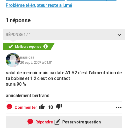
Problème télérupteur reste allumé
City break
Voyage de noces
Climat
Destinations
Voyage nature
Forum
+
PHOTO
GUIDES D'ACHAT
1 réponse
BONS PLANS
RÉPONSE 1 / 1
CARTE DE VOEUX
Meilleure réponse
Carte Bonne année
Carte Pâques
Carte de Noël
Carte Saint-Valentin
Carte d'anniversaire
DICTIONNAIRE
nausicaa
20 sept. 2007 à 01:01
Biographies
Expressions
Dictionnaire
Citations
Proverbes
PROGRAMME TV
salut de memoir mais ca date A1 A2 c'est l'alimentation de
COPAINS D'AVANT
ta bobine et 1 2 c'est on contact
sur a 90 %
Se connecter
Collèges
Universités
Service militaire
S'inscrire
Lycées
Primaires
Entreprises
Avis de recherche
AVIS DE DÉCÈS
amicalement bertrand
FORUM
10
Commenter
Lifestyle
Sport
Television
Cinema
Bricolage
Culture
Auto
Voyage
Répondre
Posez votre question