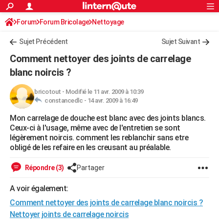
ACTUALITÉS
Forum
Forum Bricolage
Connexion
Nettoyage
S'inscrire
Rechercher
Société
Education
Villes
Politique
Faits Divers
Monde
+
SPORT
Sujet Précédent
Sujet Suivant
Football
Cyclisme
Forum
Coupe du monde 2026
Tennis
Rugby
CULTURE
Comment nettoyer des joints de carrelage
TNT
Cinéma
Musique
Programme TV
Streaming
Sorties cinéma
+
blanc noircis ?
FINANCE
Impôts
Immobilier
Banque
Crédit
Retraite
Epargne
Risques naturels par ville
Assurance
AUTO
bricotout
-
Modifié le 11 avr. 2009 à 10:39
constancedlc -
14 avr. 2009 à 16:49
Réserver un essai
Berlines
Forum auto
Essais
Citadines
SUV
+
HIGH-TECH
Mon carrelage de douche est blanc avec des joints blancs.
Ceux-ci à l'usage, même avec de l'entretien se sont
Meilleur smartphone
Ordinateurs
Guide high-tech
Mobiles
Internet
Jeux vidéo
+
BRICOLAGE
légèrement noircis. comment les reblanchir sans etre
obligé de les refaire en les creusant au préalable.
Aménagement intérieur
Cuisine
Jardinage
+
Forum
Extérieur
Salle de bains
Rangement
WEEK-END
Répondre (3)
Partager
Escapades
Expositions
Week-end nature
Guides de France
Patrimoine
Musées
+
LIFESTYLE
A voir également:
Bien-être
Mode
+
Art de vivre
Loisirs
Modes de vie
SANTE
Comment nettoyer des joints de carrelage blanc noircis ?
Guide de la santé
Médicaments
+
Alimentation
Maladies
Sommeil
VOYAGE
Nettoyer joints de carrelage noircis