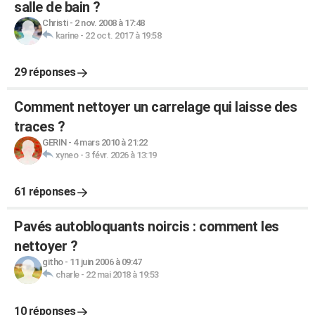
salle de bain ?
Christi
-
2 nov. 2008 à 17:48
karine
-
22 oct. 2017 à 19:58
29 réponses
Comment nettoyer un carrelage qui laisse des
traces ?
GERIN
-
4 mars 2010 à 21:22
xyneo
-
3 févr. 2026 à 13:19
61 réponses
Pavés autobloquants noircis : comment les
nettoyer ?
githo
-
11 juin 2006 à 09:47
charle
-
22 mai 2018 à 19:53
10 réponses