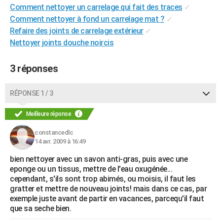
Comment nettoyer un carrelage qui fait des traces
✓
City break
Voyage de noces
Climat
Destinations
Voyage nature
Forum
+
PHOTO
Comment nettoyer à fond un carrelage mat ?
✓
Refaire des joints de carrelage extérieur
✓
GUIDES D'ACHAT
Nettoyer joints douche noircis
BONS PLANS
3 réponses
CARTE DE VOEUX
Carte Bonne année
Carte Pâques
Carte de Noël
Carte Saint-Valentin
Carte d'anniversaire
DICTIONNAIRE
RÉPONSE 1 / 3
Biographies
Expressions
Dictionnaire
Citations
Proverbes
PROGRAMME TV
Meilleure réponse
COPAINS D'AVANT
constancedlc
14 avr. 2009 à 16:49
Se connecter
Collèges
Universités
Service militaire
S'inscrire
Lycées
Primaires
Entreprises
Avis de recherche
AVIS DE DÉCÈS
bien nettoyer avec un savon anti-gras, puis avec une
eponge ou un tissus, mettre de l'eau oxugénée...
FORUM
cependant, s'ils sont trop abimés, ou moisis, il faut les
gratter et mettre de nouveau joints! mais dans ce cas, par
Lifestyle
Sport
Television
Cinema
Bricolage
Culture
Auto
Voyage
exemple juste avant de partir en vacances, parcequ'il faut
que sa seche bien.