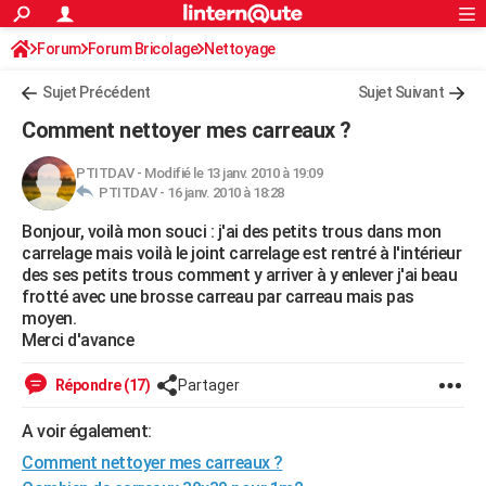
ACTUALITÉS
Forum
Forum Bricolage
Connexion
Nettoyage
S'inscrire
Rechercher
Société
Education
Villes
Politique
Faits Divers
Monde
+
SPORT
Sujet Précédent
Sujet Suivant
Football
Cyclisme
Forum
Coupe du monde 2026
Tennis
Rugby
CULTURE
Comment nettoyer mes carreaux ?
TNT
Cinéma
Musique
Programme TV
Streaming
Sorties cinéma
+
FINANCE
PTITDAV
-
Modifié le 13 janv. 2010 à 19:09
PTITDAV -
16 janv. 2010 à 18:28
Impôts
Immobilier
Banque
Crédit
Retraite
Epargne
Risques naturels par ville
Assurance
AUTO
Bonjour, voilà mon souci : j'ai des petits trous dans mon
Réserver un essai
Berlines
Forum auto
Essais
Citadines
SUV
+
HIGH-TECH
carrelage mais voilà le joint carrelage est rentré à l'intérieur
des ses petits trous comment y arriver à y enlever j'ai beau
Meilleur smartphone
Ordinateurs
Guide high-tech
Mobiles
Internet
Jeux vidéo
+
BRICOLAGE
frotté avec une brosse carreau par carreau mais pas
moyen.
Aménagement intérieur
Cuisine
Jardinage
+
Forum
Extérieur
Salle de bains
Rangement
WEEK-END
Merci d'avance
Escapades
Expositions
Week-end nature
Guides de France
Patrimoine
Musées
+
LIFESTYLE
Répondre (17)
Partager
Bien-être
Mode
+
Art de vivre
Loisirs
Modes de vie
SANTE
A voir également:
Comment nettoyer mes carreaux ?
Guide de la santé
Médicaments
+
Alimentation
Maladies
Sommeil
VOYAGE