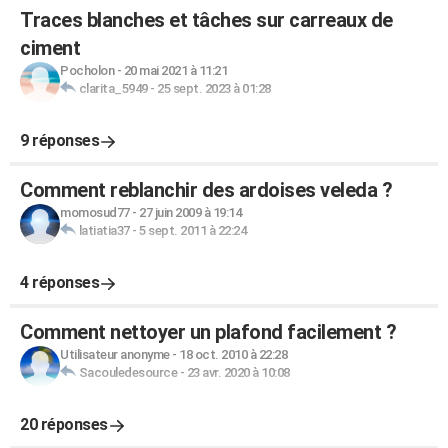
Traces blanches et tâches sur carreaux de
ciment
Pocholon
-
20 mai 2021 à 11:21
clarita_5949
-
25 sept. 2023 à 01:28
9 réponses
Comment reblanchir des ardoises veleda ?
momosud77
-
27 juin 2009 à 19:14
latiatia37
-
5 sept. 2011 à 22:24
4 réponses
Comment nettoyer un plafond facilement ?
Utilisateur anonyme
-
18 oct. 2010 à 22:28
Sacouledesource
-
23 avr. 2020 à 10:08
20 réponses