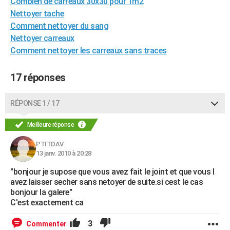
Combien de carreaux 30x30 pour 1m2
City break
Voyage de noces
Climat
Destinations
Voyage nature
Forum
+
PHOTO
Nettoyer tache
Comment nettoyer du sang
GUIDES D'ACHAT
Nettoyer carreaux
Comment nettoyer les carreaux sans traces
BONS PLANS
CARTE DE VOEUX
17 réponses
Carte Bonne année
Carte Pâques
Carte de Noël
Carte Saint-Valentin
Carte d'anniversaire
DICTIONNAIRE
RÉPONSE 1 / 17
Biographies
Expressions
Dictionnaire
Citations
Proverbes
PROGRAMME TV
Meilleure réponse
COPAINS D'AVANT
PTITDAV
13 janv. 2010 à 20:28
Se connecter
Collèges
Universités
Service militaire
S'inscrire
Lycées
Primaires
Entreprises
Avis de recherche
AVIS DE DÉCÈS
"bonjour je supose que vous avez fait le joint et que vous l
FORUM
avez laisser secher sans netoyer de suite.si cest le cas
bonjour la galere"
Lifestyle
Sport
Television
Cinema
Bricolage
Culture
Auto
Voyage
C'est exactement ca
3
Commenter