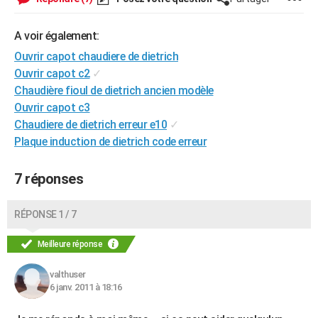
City break
Voyage de noces
Climat
Destinations
Voyage nature
Forum
+
PHOTO
A voir également:
GUIDES D'ACHAT
Ouvrir capot chaudiere de dietrich
Ouvrir capot c2
✓
BONS PLANS
Chaudière fioul de dietrich ancien modèle
CARTE DE VOEUX
Ouvrir capot c3
Chaudiere de dietrich erreur e10
✓
Carte Bonne année
Carte Pâques
Carte de Noël
Carte Saint-Valentin
Carte d'anniversaire
DICTIONNAIRE
Plaque induction de dietrich code erreur
Biographies
Expressions
Dictionnaire
Citations
Proverbes
PROGRAMME TV
7 réponses
COPAINS D'AVANT
RÉPONSE 1 / 7
Se connecter
Collèges
Universités
Service militaire
S'inscrire
Lycées
Primaires
Entreprises
Avis de recherche
AVIS DE DÉCÈS
Meilleure réponse
FORUM
Lifestyle
Sport
Television
Cinema
Bricolage
Culture
Auto
Voyage
valthuser
6 janv. 2011 à 18:16