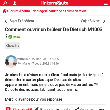
ACTUALITÉS
Forum
Forum Bricolage
Connexion
Chauffage et climatisation
S'inscrire
Rechercher
Société
Education
Villes
Politique
Faits Divers
Monde
+
SPORT
Sujet Précédent
Sujet Suivant
Football
Cyclisme
Forum
Coupe du monde 2026
Tennis
Rugby
CULTURE
Comment ouvrir un brûleur De Dietrich M100S
TNT
Cinéma
Musique
Programme TV
Streaming
Sorties cinéma
+
?
FINANCE
Résolu
Impôts
Immobilier
Banque
Crédit
Retraite
Epargne
Risques naturels par ville
Assurance
AUTO
Chaudière
Réserver un essai
Berlines
Forum auto
Essais
Citadines
SUV
+
HIGH-TECH
valthuser
-
27 déc. 2010 à 16:55
Marie -
7 sept. 2022 à 14:46
Meilleur smartphone
Ordinateurs
Guide high-tech
Mobiles
Internet
Jeux vidéo
+
BRICOLAGE
Je cherche à réviser mon brûleur fioul mais je n'arrive pas à
Aménagement intérieur
Cuisine
Jardinage
+
Forum
Extérieur
Salle de bains
Rangement
WEEK-END
démonter le carter plastique. Des tas de clips
apparemment mais je ne trouve pas de vis ou autres ?!!
Escapades
Expositions
Week-end nature
Guides de France
Patrimoine
Musées
+
LIFESTYLE
Du coté des notices fabricant, aucune info.
Bien-être
Mode
+
Art de vivre
Loisirs
Modes de vie
SANTE
Merci d'avance pour vos réponses.
Guide de la santé
Médicaments
+
Alimentation
Maladies
Sommeil
VOYAGE
Répondre (7)
Posez votre question
Partager