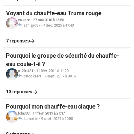
Voyant du chauffe-eau Truma rouge
valkaan
-
27 mai 2010 à 15:50
stf_jpd87
-
4 déc. 2025 à 17:43
7 réponses
Pourquoi le groupe de sécurité du chauffe-
eau coule-t-il ?
at20at21
-
11 févr. 2011 à 11:20
Cnockaert
-
7 sept. 2017 à 09:07
13 réponses
Pourquoi mon chauffe-eau claque ?
lola333
-
14 févr. 2011 à 21:17
Lamotte
-
9 sept. 2021 à 20:50