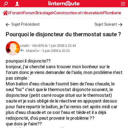
ACTUALITÉS
Forum
Forum Bricolage
Connexion
Construction et rénovation
S'inscrire
Plomberie
Rechercher
Société
Education
Villes
Politique
Faits Divers
Monde
+
SPORT
Sujet Précédent
Sujet Suivant
Football
Cyclisme
Forum
Coupe du monde 2026
Tennis
Rugby
CULTURE
Pourquoi le disjoncteur du thermostat saute ?
TNT
Cinéma
Musique
Programme TV
Streaming
Sorties cinéma
+
FINANCE
snaler
-
Modifié le 1 juin 2008 à 23:44
Maind'or -
5 juin 2008 à 23:33
Impôts
Immobilier
Banque
Crédit
Retraite
Epargne
Risques naturels par ville
Assurance
AUTO
pourquoi il disjoncte??
Réserver un essai
Berlines
Forum auto
Essais
Citadines
SUV
+
HIGH-TECH
bonjour, j'ai cherché sans trouver mon bonheur sur le
forum donc je viens demander de l'aide, mon problème n'est
Meilleur smartphone
Ordinateurs
Guide high-tech
Mobiles
Internet
Jeux vidéo
+
BRICOLAGE
pas simple :
Mon ballon d'eau chaude fournit bien de l'eau chaude, le
Aménagement intérieur
Cuisine
Jardinage
+
Forum
Extérieur
Salle de bains
Rangement
WEEK-END
seul "hic" c'est que le thermostat disjoncte souvent, le
disjoncteur (petit carré rouge situé sur le thermostat)
Escapades
Expositions
Week-end nature
Guides de France
Patrimoine
Musées
+
LIFESTYLE
saute et je suis obligé de le réactiver en appuyant dessus
pour faire repartir le ballon, je l'ai remis cet après midi car
Bien-être
Mode
+
Art de vivre
Loisirs
Modes de vie
SANTE
plus d'eau chaude et ce soir l'eau et tiède et il a déjà
redisjoncté, d'où peut provenir le problème ??
Guide de la santé
Médicaments
+
Alimentation
Maladies
Sommeil
VOYAGE
que dois-je faire??