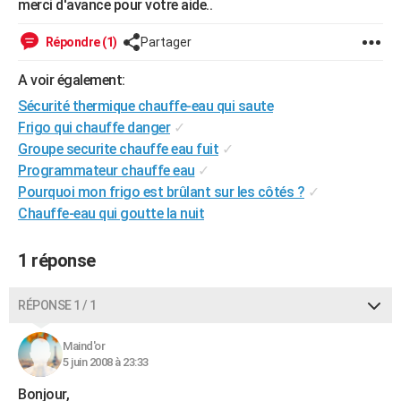
merci d'avance pour votre aide..
City break
Voyage de noces
Climat
Destinations
Voyage nature
Forum
+
PHOTO
Répondre (1)
Partager
GUIDES D'ACHAT
A voir également:
BONS PLANS
Sécurité thermique chauffe-eau qui saute
Frigo qui chauffe danger
✓
CARTE DE VOEUX
Groupe securite chauffe eau fuit
✓
Carte Bonne année
Carte Pâques
Carte de Noël
Carte Saint-Valentin
Carte d'anniversaire
DICTIONNAIRE
Programmateur chauffe eau
✓
Pourquoi mon frigo est brûlant sur les côtés ?
✓
Biographies
Expressions
Dictionnaire
Citations
Proverbes
PROGRAMME TV
Chauffe-eau qui goutte la nuit
COPAINS D'AVANT
1 réponse
Se connecter
Collèges
Universités
Service militaire
S'inscrire
Lycées
Primaires
Entreprises
Avis de recherche
AVIS DE DÉCÈS
RÉPONSE 1 / 1
FORUM
Lifestyle
Sport
Television
Cinema
Bricolage
Culture
Auto
Voyage
Maind'or
5 juin 2008 à 23:33
Bonjour,