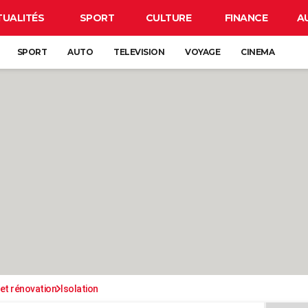
TUALITÉS
SPORT
CULTURE
FINANCE
A
SPORT
AUTO
TELEVISION
VOYAGE
CINEMA
et rénovation
Isolation