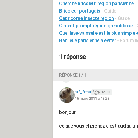
Cherche bricoleur région parisienne
Bricoleur portugais
- Guide
Capricorne insecte region
- Guide
Ciment prompt région grenobloise
- 
Quel lave-vaisselle est le plus simpl
Banlieue parisienne à éviter
-
Forum Il
1 réponse
RÉPONSE 1 / 1
stf_frmu
12 511
16 mars 2011 à 18:28
bonjour
ce que vous cherchez c'est quelqu'un 