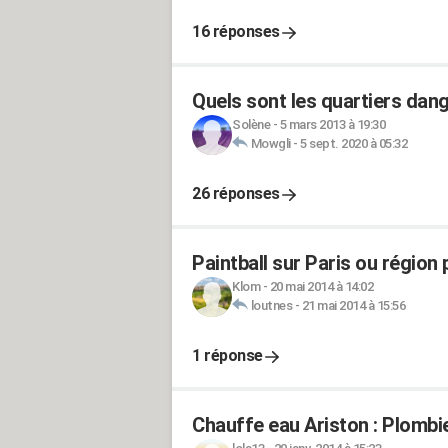
16 réponses
Quels sont les quartiers dang
Solène
-
5 mars 2013 à 19:30
Mowgli
-
5 sept. 2020 à 05:32
26 réponses
Paintball sur Paris ou région 
Klom
-
20 mai 2014 à 14:02
loutnes
-
21 mai 2014 à 15:56
1 réponse
Chauffe eau Ariston : Plombi