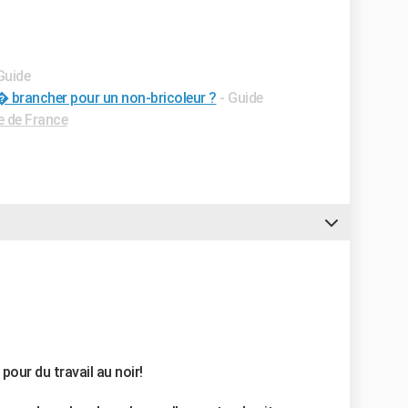
Guide
e � brancher pour un non-bricoleur ?
- Guide
e de France
pour du travail au noir!