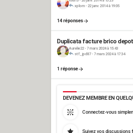
lola13
-
20 janv. 2014 à 15:23
xplom
-
22 janv. 2014 à 19:05
14 réponses
Duplicata facture brico depot
Aurelie22
-
7 mars 2024 à 15:43
stf_jpd87
-
7 mars 2024 à 17:34
1 réponse
DEVENEZ MEMBRE EN QUELQ
Connectez-vous simpleme
Suivez vos discussions 