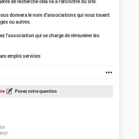
re de recherche cela va a l'encontre du site.
vous donnera le nom d'associations qui vous louent
ges ou autres.
ez l'association qui se charge de rémunérer les
ues emploi services
re
Posez votre question
:53
15:37