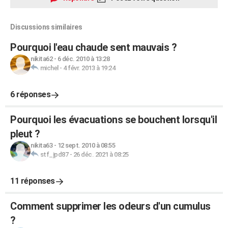
Discussions similaires
Pourquoi l'eau chaude sent mauvais ?
nikita62
-
6 déc. 2010 à 13:28
michel
-
4 févr. 2013 à 19:24
6 réponses
Pourquoi les évacuations se bouchent lorsqu'il
pleut ?
nikita63
-
12 sept. 2010 à 08:55
stf_jpd87
-
26 déc. 2021 à 08:25
11 réponses
Comment supprimer les odeurs d'un cumulus
?