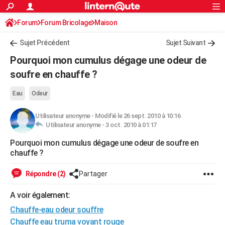
ACTUALITÉS
Forum
Forum Bricolage
Connexion
Maison
S'inscrire
Rechercher
Société
Education
Villes
Politique
Faits Divers
Monde
+
SPORT
Sujet Précédent
Sujet Suivant
Football
Cyclisme
Forum
Coupe du monde 2026
Tennis
Rugby
CULTURE
Pourquoi mon cumulus dégage une odeur de
TNT
Cinéma
Musique
Programme TV
Streaming
Sorties cinéma
+
soufre en chauffe ?
FINANCE
Impôts
Immobilier
Banque
Crédit
Retraite
Epargne
Risques naturels par ville
Assurance
AUTO
Eau
Odeur
Réserver un essai
Berlines
Forum auto
Essais
Citadines
SUV
+
HIGH-TECH
Utilisateur anonyme
-
Modifié le 26 sept. 2010 à 10:16
Utilisateur anonyme -
3 oct. 2010 à 01:17
Meilleur smartphone
Ordinateurs
Guide high-tech
Mobiles
Internet
Jeux vidéo
+
BRICOLAGE
Pourquoi mon cumulus dégage une odeur de soufre en
chauffe ?
Aménagement intérieur
Cuisine
Jardinage
+
Forum
Extérieur
Salle de bains
Rangement
WEEK-END
Escapades
Expositions
Week-end nature
Guides de France
Patrimoine
Musées
+
Répondre (2)
Partager
LIFESTYLE
Bien-être
Mode
+
Art de vivre
Loisirs
Modes de vie
A voir également:
SANTE
Chauffe-eau odeur souffre
Guide de la santé
Médicaments
+
Alimentation
Maladies
Sommeil
VOYAGE
Chauffe eau truma voyant rouge