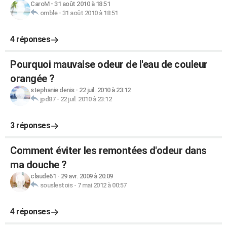
CaroM
-
31 août 2010 à 18:51
omble
-
31 août 2010 à 18:51
4 réponses
Pourquoi mauvaise odeur de l'eau de couleur
orangée ?
stephanie denis
-
22 juil. 2010 à 23:12
jpd87
-
22 juil. 2010 à 23:12
3 réponses
Comment éviter les remontées d'odeur dans
ma douche ?
claude61
-
29 avr. 2009 à 20:09
souslestois
-
7 mai 2012 à 00:57
4 réponses