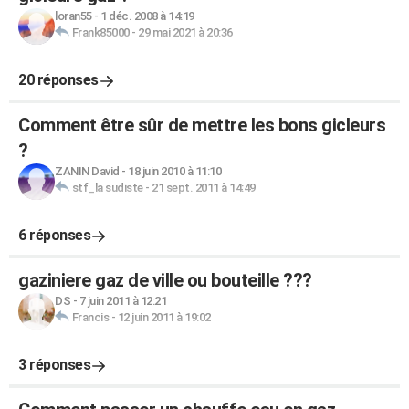
loran55
-
1 déc. 2008 à 14:19
Frank85000
-
29 mai 2021 à 20:36
20 réponses
Comment être sûr de mettre les bons gicleurs
?
ZANIN David
-
18 juin 2010 à 11:10
stf_la sudiste
-
21 sept. 2011 à 14:49
6 réponses
gaziniere gaz de ville ou bouteille ???
DS
-
7 juin 2011 à 12:21
Francis
-
12 juin 2011 à 19:02
3 réponses