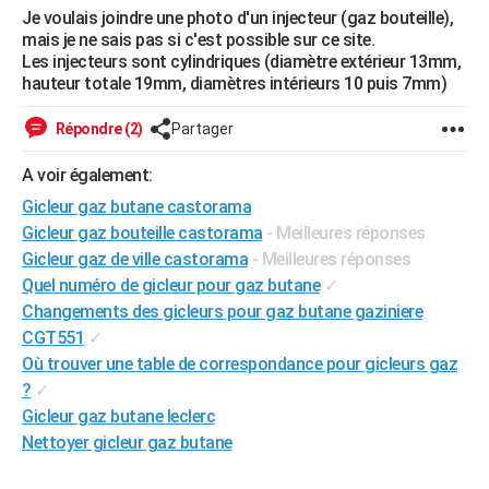
Je voulais joindre une photo d'un injecteur (gaz bouteille),
City break
Voyage de noces
Climat
Destinations
Voyage nature
Forum
+
PHOTO
mais je ne sais pas si c'est possible sur ce site.
Les injecteurs sont cylindriques (diamètre extérieur 13mm,
GUIDES D'ACHAT
hauteur totale 19mm, diamètres intérieurs 10 puis 7mm)
BONS PLANS
Répondre (2)
Partager
CARTE DE VOEUX
A voir également:
Carte Bonne année
Carte Pâques
Carte de Noël
Carte Saint-Valentin
Carte d'anniversaire
DICTIONNAIRE
Gicleur gaz butane castorama
Gicleur gaz bouteille castorama
- Meilleures réponses
Biographies
Expressions
Dictionnaire
Citations
Proverbes
PROGRAMME TV
Gicleur gaz de ville castorama
- Meilleures réponses
Quel numéro de gicleur pour gaz butane
✓
COPAINS D'AVANT
Changements des gicleurs pour gaz butane gaziniere
Se connecter
Collèges
Universités
Service militaire
S'inscrire
Lycées
Primaires
Entreprises
Avis de recherche
AVIS DE DÉCÈS
CGT551
✓
Où trouver une table de correspondance pour gicleurs gaz
FORUM
?
✓
Gicleur gaz butane leclerc
Lifestyle
Sport
Television
Cinema
Bricolage
Culture
Auto
Voyage
Nettoyer gicleur gaz butane