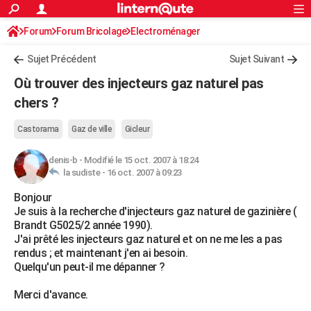
ACTUALITÉS
Forum
Forum Bricolage
Connexion
Electroménager
S'inscrire
Rechercher
Société
Education
Villes
Politique
Faits Divers
Monde
+
SPORT
Sujet Précédent
Sujet Suivant
Football
Cyclisme
Forum
Coupe du monde 2026
Tennis
Rugby
CULTURE
Où trouver des injecteurs gaz naturel pas
TNT
Cinéma
Musique
Programme TV
Streaming
Sorties cinéma
+
chers ?
FINANCE
Impôts
Immobilier
Banque
Crédit
Retraite
Epargne
Risques naturels par ville
Assurance
AUTO
Castorama
Gaz de ville
Gicleur
Réserver un essai
Berlines
Forum auto
Essais
Citadines
SUV
+
HIGH-TECH
denis-b
-
Modifié le 15 oct. 2007 à 18:24
la sudiste -
16 oct. 2007 à 09:23
Meilleur smartphone
Ordinateurs
Guide high-tech
Mobiles
Internet
Jeux vidéo
+
BRICOLAGE
Bonjour
Je suis à la recherche d'injecteurs gaz naturel de gazinière (
Aménagement intérieur
Cuisine
Jardinage
+
Forum
Extérieur
Salle de bains
Rangement
WEEK-END
Brandt G5025/2 année 1990).
J'ai prêté les injecteurs gaz naturel et on ne me les a pas
Escapades
Expositions
Week-end nature
Guides de France
Patrimoine
Musées
+
LIFESTYLE
rendus ; et maintenant j'en ai besoin.
Quelqu'un peut-il me dépanner ?
Bien-être
Mode
+
Art de vivre
Loisirs
Modes de vie
SANTE
Merci d'avance.
Guide de la santé
Médicaments
+
Alimentation
Maladies
Sommeil
VOYAGE