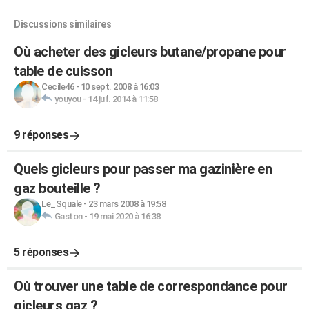
Discussions similaires
Où acheter des gicleurs butane/propane pour
table de cuisson
Cecile46
-
10 sept. 2008 à 16:03
youyou
-
14 juil. 2014 à 11:58
9 réponses
Quels gicleurs pour passer ma gazinière en
gaz bouteille ?
Le_Squale
-
23 mars 2008 à 19:58
Gaston
-
19 mai 2020 à 16:38
5 réponses
Où trouver une table de correspondance pour
gicleurs gaz ?