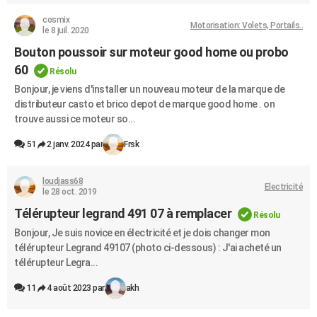
cosmix
Motorisation: Volets, Portails..
le 8 juil. 2020
Bouton poussoir sur moteur good home ou probo
60
Résolu
Bonjour, je viens d'installer un nouveau moteur de la marque de
distributeur casto et brico depot de marque good home . on
trouve aussi ce moteur so...
51
2 janv. 2024 par
Frsk
loudjass68
Electricité
le 28 oct. 2019
Télérupteur legrand 491 07 à remplacer
Résolu
Bonjour, Je suis novice en électricité et je dois changer mon
télérupteur Legrand 49107 (photo ci-dessous) : J'ai acheté un
télérupteur Legra...
11
4 août 2023 par
akh