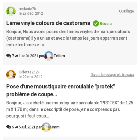
melanie76
Outillage
le 29 déc. 2012
Lame vinyle colours de castorama
Résolu
Bonjour, Nous avons posés des lames vinyles de marque colours
(castorama) il y a un an et avec le temps les jours apparraissent
entre les lames et o...
7
1 août 2021 par
Tellam
Colette2529
Divers bricolage et travaux
le 29 mai 2012
Pose d'une moustiquaire enroulable "protek"
problème de coupe...
Bonjour, J'ai acheté une moustiquaire anroulable "PROTEK" de 1,25
m X 1,70 m ; dans le descriptif de pose, je ne comprends pas
pourquoi il faut coup...
5
5 juil. 2021 par
Jmm