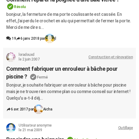
Résolu
bonjour, la fermeture de ma porte coulissante est cassée. En
effet, j'ai perdu le crochet en alu qui permettait de fermer la porte.
Merci de me dire s...
19
6 janv. 2018 par
jl
loradouxd
Construction et rénovation
le 2 juin 2007
Comment fabriquer un enrouleur à bâche pour
piscine ?
Fermé
Bonjour, je souhaite fabriquer un enrouleur à bâche pour piscine
mais je ne trouve rien comme plan ou comme conseil sur internet !
Quelqu'u a-t-il déj...
6 avr. 2017 par
Aicha
Utilisateur anonyme
Outillage
le 21 mai 2009