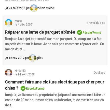
23 août 2011 par
heinis michel
Marie
Travail du bois
le 4 déc. 2007
Réparer une lame de parquet abîmée
Résolu/Fermé
Bonjour, Un objet est tombé sur mon parquet. Du coup, cela a fait
un petit éclat sur la lame. Je ne sais pas comment réparer cela. On
me dit d'util...
12 nov. 2012 par
gillou
kinder53
Outillage
le 14 août 2008
Comment faire une cloture electrique pas cher pour
chien ?
Résolu/Fermé
bonjour, voilà nouveau proprietaire, j'ai passé une semaine à faire un
enclos de 20 m² pour mon chien, un labrador, et ce matin en un rien
de t...