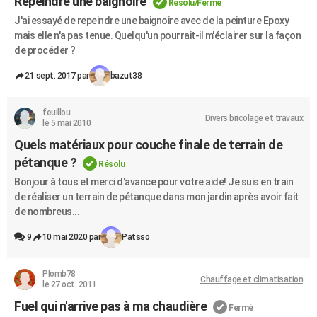
Repeindre une baignoire
Résolu/Fermé
J'ai essayé de repeindre une baignoire avec de la peinture Epoxy
mais elle n'a pas tenue. Quelqu'un pourrait-il m'éclairer sur la façon
de procéder ?
21 sept. 2017 par
bazut38
feuillou
Divers bricolage et travaux
le 5 mai 2010
Quels matériaux pour couche finale de terrain de
pétanque ?
Résolu
Bonjour à tous et merci d'avance pour votre aide! Je suis en train
de réaliser un terrain de pétanque dans mon jardin après avoir fait
de nombreus...
9
10 mai 2020 par
Patsso
Plomb78
Chauffage et climatisation
le 27 oct. 2011
Fuel qui n'arrive pas à ma chaudière
Fermé