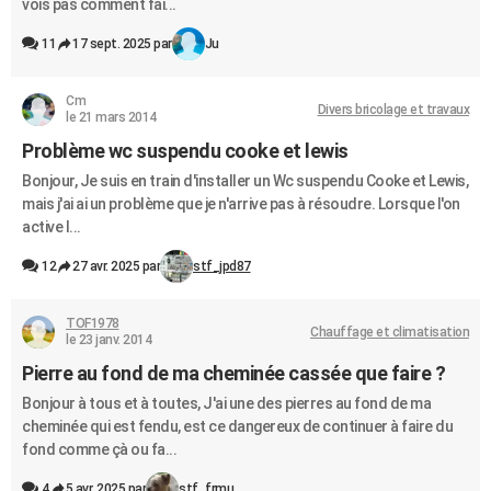
vois pas comment fai...
11
17 sept. 2025 par
Ju
Cm
Divers bricolage et travaux
le 21 mars 2014
Problème wc suspendu cooke et lewis
Bonjour, Je suis en train d'installer un Wc suspendu Cooke et Lewis,
mais j'ai ai un problème que je n'arrive pas à résoudre. Lorsque l'on
active l...
12
27 avr. 2025 par
stf_jpd87
TOF1978
Chauffage et climatisation
le 23 janv. 2014
Pierre au fond de ma cheminée cassée que faire ?
Bonjour à tous et à toutes, J'ai une des pierres au fond de ma
cheminée qui est fendu, est ce dangereux de continuer à faire du
fond comme çà ou fa...
4
5 avr. 2025 par
stf_frmu