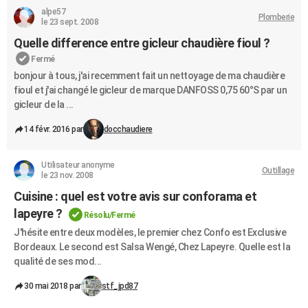
alpe57
Plomberie
le 23 sept. 2008
Quelle difference entre gicleur chaudière fioul ?
Fermé
bonjour à tous, j'ai recemment fait un nettoyage de ma chaudière
fioul et j'ai changé le gicleur de marque DANFOSS 0,75 60°S par un
gicleur de la ...
14 févr. 2016 par
docchaudiere
Utilisateur anonyme
Outillage
le 23 nov. 2008
Cuisine : quel est votre avis sur conforama et
lapeyre ?
Résolu/Fermé
J'hésite entre deux modèles, le premier chez Confo est Exclusive
Bordeaux. Le second est Salsa Wengé, Chez Lapeyre. Quelle est la
qualité de ses mod...
30 mai 2018 par
stf_jpd87