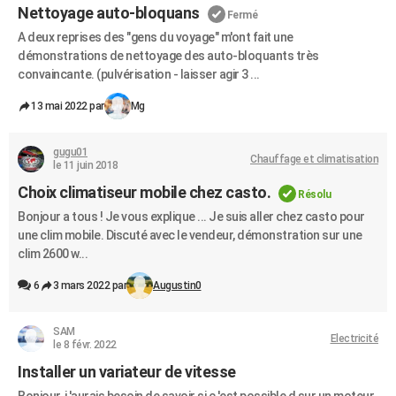
Nettoyage auto-bloquans
Fermé
A deux reprises des "gens du voyage" m'ont fait une
démonstrations de nettoyage des auto-bloquants très
convaincante. (pulvérisation - laisser agir 3 ...
13 mai 2022 par
Mg
gugu01
Chauffage et climatisation
le 11 juin 2018
Choix climatiseur mobile chez casto.
Résolu
Bonjour a tous ! Je vous explique ... Je suis aller chez casto pour
une clim mobile. Discuté avec le vendeur, démonstration sur une
clim 2600 w...
6
3 mars 2022 par
Augustin0
SAM
Electricité
le 8 févr. 2022
Installer un variateur de vitesse