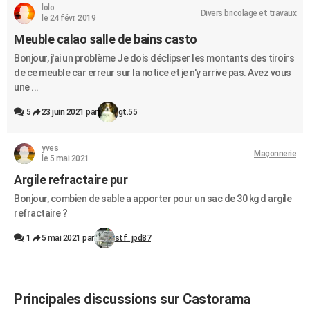
lolo
Divers bricolage et travaux
le 24 févr. 2019
Meuble calao salle de bains casto
Bonjour, j'ai un problème Je dois déclipser les montants des tiroirs
de ce meuble car erreur sur la notice et je n'y arrive pas. Avez vous
une ...
5
23 juin 2021 par
gt.55
yves
Maçonnerie
le 5 mai 2021
Argile refractaire pur
Bonjour, combien de sable a apporter pour un sac de 30 kg d argile
refractaire ?
1
5 mai 2021 par
stf_jpd87
Principales discussions sur Castorama