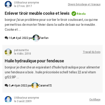
Utilisateur anonyme
Divers bricolage et travaux
le 27 nov. 2017
Enlever tiroir meuble cooke et lewis
Résolu
bonjour j'ai un problème pour sortier le tiroir coulissant, ca qui me
permettras de monter l’évier dans la salle de bain sur le meuble .
Cooke et ...
10
4 juil. 2022 par
Fanfan
patounette
Travail du bois
le 4 déc. 2018
Huile hydraulique pour fendeuse
bonjour je cherche un equivalant d'huile hydraulique pour alimenter
une fendeuse a bois . huile préconisée schell tellas 22 aral vitam
gf22 BP ...
5
4 juin 2022 par
Caramel72
Utilisateur anonyme
Outillage
le 3 août 2009