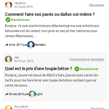
idealiste
Maçonnerie
le 5 août 2010
Comment faire ses pavés ou dalles soi-même ?
Résolu/Fermé
Bonjour Je suis une bricoleuse débutante,je me suis acheté une
bétonnière et du ciment tout près en sac,et des teintures pour
ciment Maintenant,...
4 nov. 2017 par
Muriailes
jeje
Construction et rénovation
le 13 oct. 2012
Quel est le prix d'une toupie béton ?
Résolu/Fermé
Bonjour, j ai une terrasse de 40m2 a faire ,j'aurai voulu savoir les
tarifs pour me faire livrer une toupie de béton sachant que sur
cette terrasse ...
30 mai 2016 par
cg54
Rico38630
Electricité