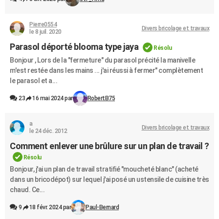
Pierre0554
Divers bricolage et travaux
le 8 juil. 2020
Parasol déporté blooma type jaya
Résolu
Bonjour , Lors de la "fermeture" du parasol précité la manivelle
m'est restée dans les mains ... j'ai réussi à fermer" complètement
le parasol et a...
23
16 mai 2024 par
RobertB75
a
Divers bricolage et travaux
le 24 déc. 2012
Comment enlever une brûlure sur un plan de travail ?
Résolu
Bonjour, j'ai un plan de travail stratifié "moucheté blanc" (acheté
dans un bricodépot) sur lequel j'ai posé un ustensile de cuisine très
chaud. Ce...
9
18 févr. 2024 par
Paul-Bernard