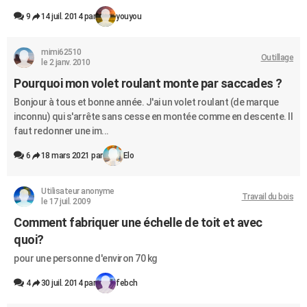
9
14 juil. 2014 par
youyou
mimi62510
Outillage
le 2 janv. 2010
Pourquoi mon volet roulant monte par saccades ?
Bonjour à tous et bonne année. J'ai un volet roulant (de marque
inconnu) qui s'arrête sans cesse en montée comme en descente. Il
faut redonner une im...
6
18 mars 2021 par
Elo
Utilisateur anonyme
Travail du bois
le 17 juil. 2009
Comment fabriquer une échelle de toit et avec
quoi?
pour une personne d'environ 70 kg
4
30 juil. 2014 par
febch