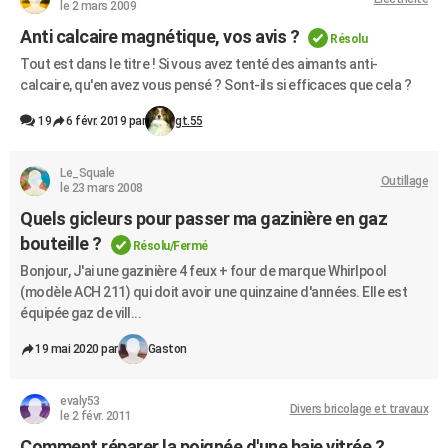
le 2 mars 2009
Anti calcaire magnétique, vos avis ?
Résolu
Tout est dans le titre ! Si vous avez tenté des aimants anti-
calcaire, qu'en avez vous pensé ? Sont-ils si efficaces que cela ?
19
6 févr. 2019 par
gt.55
Le_Squale
Outillage
le 23 mars 2008
Quels gicleurs pour passer ma gazinière en gaz
bouteille ?
Résolu/Fermé
Bonjour, J'ai une gazinière 4 feux + four de marque Whirlpool
(modèle ACH 211) qui doit avoir une quinzaine d'années. Elle est
équipée gaz de vill...
19 mai 2020 par
Gaston
evaly53
Divers bricolage et travaux
le 2 févr. 2011
Comment réparer la poignée d'une baie vitrée ?