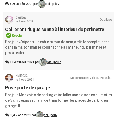
5
28 déc. 2021 par
stf_jpd87
CyrilEuz
Outillage
le 8 mai 2019
Collier anti fugue sonne à l'interieur du perimetre
Résolu
Bonjour, J'ai poser un cable autour de mon jardin le recepteur est
dans la maison mais le collier sonne à l'interieur du perimetre et
pas à l'exteri...
10
28 oct. 2021 par
stf_jpd87
Nell2022
Motorisation: Volets, Portails..
le 1 oct. 2021
Pose porte de garage
Bonjour, Mon voisin de parking va installer une cloison en aluminium
de 5 cm d’épaisseur afin de transformer les places de parking en
garage. Il ...
3
2 oct. 2021 par
stf_jpd87