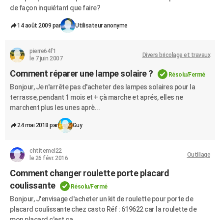
de façon inquiétant que faire?
14 août 2009 par
Utilisateur anonyme
pierre64f1
Divers bricolage et travaux
le 7 juin 2007
Comment réparer une lampe solaire ?
Résolu/Fermé
Bonjour, Je n'arrête pas d'acheter des lampes solaires pour la
terrasse, pendant 1 mois et + çà marche et aprés, elles ne
marchent plus les unes aprè...
24 mai 2018 par
Guy
chtitemel22
Outillage
le 26 févr. 2016
Comment changer roulette porte placard
coulissante
Résolu/Fermé
Bonjour, J'envisage d'acheter un kit de roulette pour porte de
placard coulissante chez casto Réf : 619622 car la roulette de
mon placard c'est ca...