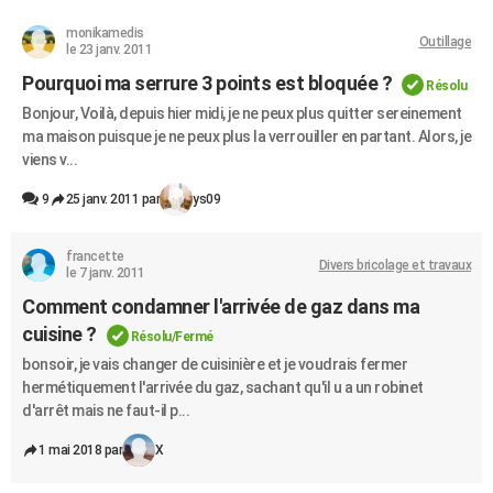
monikamedis
Outillage
le 23 janv. 2011
Pourquoi ma serrure 3 points est bloquée ?
Résolu
Bonjour, Voilà, depuis hier midi, je ne peux plus quitter sereinement
ma maison puisque je ne peux plus la verrouiller en partant. Alors, je
viens v...
9
25 janv. 2011 par
ys09
francette
Divers bricolage et travaux
le 7 janv. 2011
Comment condamner l'arrivée de gaz dans ma
cuisine ?
Résolu/Fermé
bonsoir, je vais changer de cuisinière et je voudrais fermer
hermétiquement l'arrivée du gaz, sachant qu'il u a un robinet
d'arrêt mais ne faut-il p...
1 mai 2018 par
X