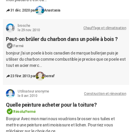
31 déc. 2020 par
Anastasia
brosche
Chauffage et climatisation
le 29 nov. 2010
Peut-on brûler du charbon dans un poêle à bois ?
Fermé
bonjour j'ai un poele à bois canadien de marque bullerjan puis je
utiliser du charbon comme combustible je precise que ce poele est
tout en acier merc...
23 févr. 2013 par
benraf
Utilisateur anonyme
Construction et rénovation
le 8 avr. 2010
Quelle peinture acheter pour la toiture?
Résolu/Fermé
Bonjour Avec mon mari nous voudrions brosser nos tuiles et
mettre une peinture anti moisissure et lichen. Pourriez vous
m'éclairer sur le choix de ce...