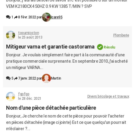
Bonjour, j 'aurais besoin de savoir si c 'est possible d sur un moteur
VEM K2180CX4 50HZ 0.9 KW 1385 T/MIN ? SVP
1
8 févr. 2022 par
Icare95
toournicoton
Plomberie
le 25 août 2013
Mitigeur varna et garantie castorama
Résolu
Bonjour. Je voulais simplement faire part à la communauté d'une
pratique commerciale surprenante. En septembre 2010, j'ai acheté
un mitigeur VARNA...
5
7 janv. 2022 par
Martin
fgpfgp
Divers bricolage et travaux
le 28 déc. 2021
Nom d'une pièce détachée particulière
Bonjour, Je cherche le nom de cette pièce pour pouvoir l'acheter
en pièces détachée (image ci jointe) Est ce que quelqu'un pourrait
m'éclairer ?...