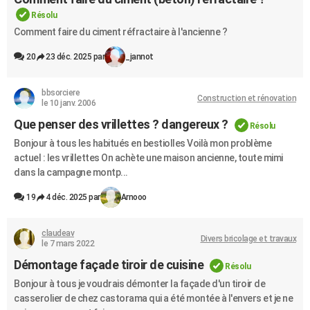
City break
Voyage de noces
Climat
Destinations
Voyage nature
Forum
+
Résolu
PHOTO
Comment faire du ciment réfractaire à l'ancienne ?
GUIDES D'ACHAT
20
23 déc. 2025 par
_jannot
BONS PLANS
bbsorciere
Construction et rénovation
CARTE DE VOEUX
le 10 janv. 2006
Que penser des vrillettes ? dangereux ?
Carte Bonne année
Carte Pâques
Carte de Noël
Carte Saint-Valentin
Carte d'anniversaire
Résolu
DICTIONNAIRE
Bonjour à tous les habitués en bestiolles Voilà mon problème
Biographies
Expressions
Dictionnaire
Citations
Proverbes
PROGRAMME TV
actuel : les vrillettes On achète une maison ancienne, toute mimi
dans la campagne montp...
COPAINS D'AVANT
19
4 déc. 2025 par
Arnooo
Se connecter
Collèges
Universités
Service militaire
S'inscrire
Lycées
Primaires
Entreprises
Avis de recherche
AVIS DE DÉCÈS
claudeav
Divers bricolage et travaux
FORUM
le 7 mars 2022
Démontage façade tiroir de cuisine
Lifestyle
Sport
Television
Cinema
Bricolage
Culture
Auto
Voyage
Résolu
Bonjour à tous je voudrais démonter la façade d'un tiroir de
casserolier de chez castorama qui a été montée à l'envers et je ne